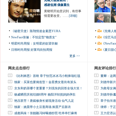
先锋人物黄晓明：
感谢低潮 偶像重生
黄晓明开始意识到，有些事
情需要改变。……
[详细]
《秘密天使》陈翔情迷金素恩YURA
《先锋人
NewFace张俪：不怕定型“物质女”
《综艺马
明星时尚周报：女明星的欲望衣橱
《NewF
日韩时尚周报
好莱坞街拍周报
《夏日甜
更多 >>
网友点击排行
网友评论排行
1
1
《比利林恩》首映 章子怡范冰冰冯小刚捧场红毯
董卿：这两
2
2
独家：买菜也要拗造型！金星携女逛街有派头
刘德华新片
3
3
京东和奶茶哪个更重要？刘强东的回答全场大笑！
为救母女俩
4
4
杨威晒照庆祝结婚8周年 杨阳洋轻抚妈妈孕肚
刘德华扮邋
5
5
艳压群芳！唐嫣修身长裙现身活动 仙气儿足
章子怡斥港
6
6
独家：姚晨带小土豆逛商场 购置产后新衣
律师：于正
7
7
成都风味！张靓颖冯轲曝婚纱照 吃串串打麻将
王力宏否认