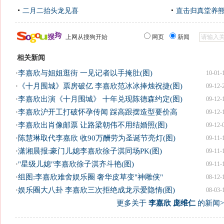
二月二抬头龙见喜
直击归真堂养
上网从搜狗开始
网页
新闻
相关新闻
·
李嘉欣与姐姐逛街 一见记者以手掩肚(图)
10-01-
·
《十月围城》票房破亿 李嘉欣范冰冰捧烛祝捷(图)
09-12-
·
李嘉欣出演《十月围城》 十年兑现陈德森约定(图)
09-12-
·
李嘉欣沪开工打破怀孕传闻 踩高跟摆造型要价高
09-12-
·
李嘉欣出肖像邮票 让路梁朝伟不用结婚照(图)
09-12-
·
陈慧琳取代李嘉欣 收90万酬劳为圣诞节亮灯(图)
09-11-
·
潇湘晨报:豪门儿媳李嘉欣徐子淇同场PK(图)
09-11-
·
"星级儿媳"李嘉欣徐子淇齐斗艳(图)
09-11-
·
组图:李嘉欣难舍娱乐圈 奢华皮草变"神雕侠"
08-12-
·
娱乐圈大八卦 李嘉欣三次拒绝成龙示爱隐情(图)
08-03-
更多关于
李嘉欣 庞维仁
的新闻>