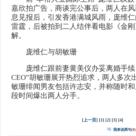
嘉欣拍广告，商谈完公事后，两人在风
息见报后，引发香港满城风雨，庞维仁
雷霆，后被拍到二人结伴看电影《金刚
解。
庞维仁与胡敏珊
庞维仁跟前妻黄美仪办妥离婚手续，
CEO”胡敏珊展开热烈追求，两人多次
敏珊绯闻男友包括许志安，并称随时和
段时间爆出两人分手。
[
上一页
] [
1
] [
2
] [
3
] [4]
我来说两句
(
0
)