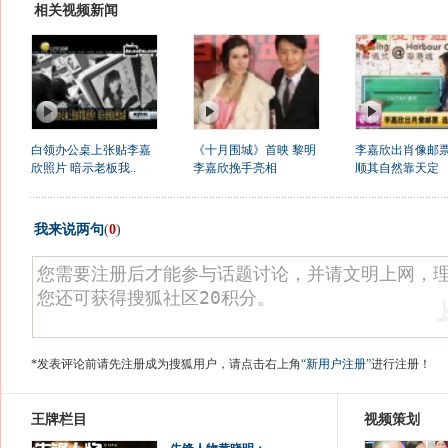
相关视频新闻
白领办公桌上张贴李嘉
《十月围城》首映 黎明
李嘉欣出肖像邮票
欣照片 暗示老板我..
李嘉欣挽手亮相
顺其自然靠天定
我来说两句
(
0
)
*发表评论前请先注册成为搜狐用户，请点击右上角
“新用户注册”
进行注册！
王牌栏目
视频策划