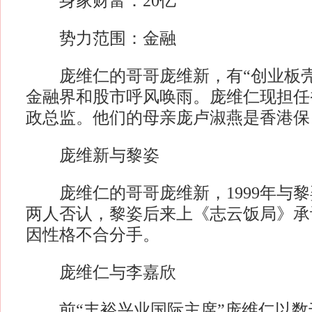
身家财富：20亿
势力范围：金融
庞维仁的哥哥庞维新，有“创业板壳王
金融界和股市呼风唤雨。庞维仁现担任
政总监。他们的母亲庞卢淑燕是香港保
庞维新与黎姿
庞维仁的哥哥庞维新，1999年与黎
两人否认，黎姿后来上《志云饭局》承
因性格不合分手。
庞维仁与李嘉欣
前“丰裕兴业国际主席”庞维仁以数