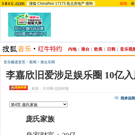
搜狐
ChinaRen
17173
焦点房地产
搜狗
新闻
-
体
内地
|
港台
|
欧美
|
日韩
|
音乐视
音乐频道首页
>
新闻
>
港台乐闻
李嘉欣旧爱涉足娱乐圈 10亿入
来源：
大洋网-信息时报
我来说两
庞氏家族