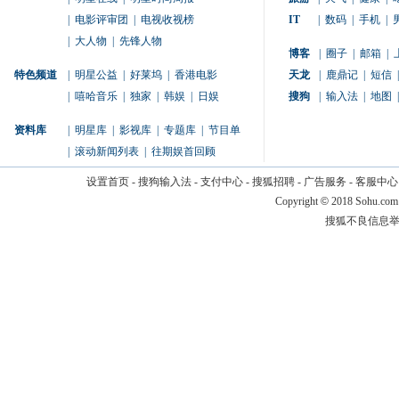
|
电影评审团
|
电视收视榜
IT
|
数码
|
手机
|
|
大人物
|
先锋人物
博客
|
圈子
|
邮箱
|
特色频道
|
明星公益
|
好莱坞
|
香港电影
天龙
|
鹿鼎记
|
短信
|
|
嘻哈音乐
|
独家
|
韩娱
|
日娱
搜狗
|
输入法
|
地图
|
资料库
|
明星库
|
影视库
|
专题库
|
节目单
|
滚动新闻列表
|
往期娱首回顾
设置首页
-
搜狗输入法
-
支付中心
-
搜狐招聘
-
广告服务
-
客服中心
Copyright
©
2018 Sohu.com
搜狐不良信息