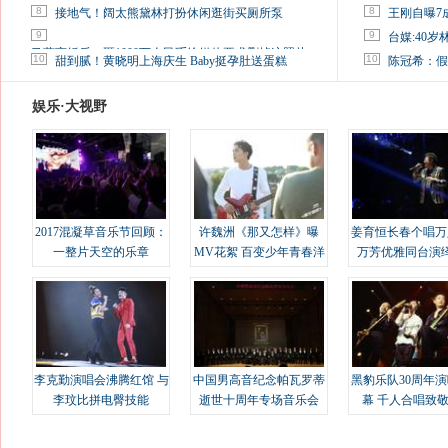
8
8
接地气！阔太熊黛林打扮休闲逛街买厕所泵
王刚自曝7
9
9
台媒:40
马蓉离婚后，砸1000万人民币给媒体要求删掉这照片
10
10
甜到腻！黄晓明上海庆生 Baby挺孕肚送蛋糕
陈冠希：假
娱乐·大视野
2017混凝草音乐节回顾：
许魏洲《那又怎样》曝
姜育恒长春个唱万
一整片天空的乐章
MV花絮 百变少年青春洋
万芳优雅同台演
溢
李克勤演唱会沸腾红馆 与
中国男高音纪念帕瓦罗蒂
黑豹乐队30周年
李玟比拼电臀技能
逝世十周年专场音乐会
幕 千人合唱致