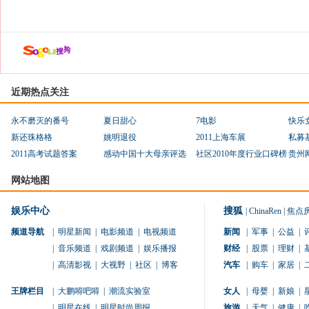
近期热点关注
永不磨灭的番号
夏日甜心
7电影
快乐
新还珠格格
姚明退役
2011上海车展
私募
2011高考试题答案
感动中国十大母亲评选
社区2010年度行业口碑榜
贵州
网站地图
娱乐中心
搜狐
|
ChinaRen
|
焦点
频道导航
|
明星新闻
|
电影频道
|
电视频道
新闻
|
军事
|
公益
|
|
音乐频道
|
戏剧频道
|
娱乐播报
财经
|
股票
|
理财
|
|
高清影视
|
大视野
|
社区
|
博客
汽车
|
购车
|
家居
|
王牌栏目
|
大鹏嘚吧嘚
|
潮流实验室
女人
|
母婴
|
新娘
|
|
明星在线
|
明星时尚周报
旅游
|
天气
|
健康
|