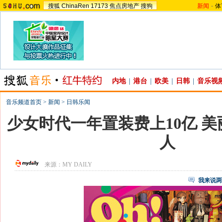
搜狐
ChinaRen
17173
焦点房地产
搜狗
新闻
-
体
内地
|
港台
|
欧美
|
日韩
|
音乐视
音乐频道首页
>
新闻
>
日韩乐闻
少女时代一年置装费上10亿 
人
来源：
MY DAILY
我来说两