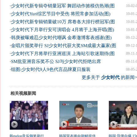
·
少女时代新专辑夺销量冠军 舞蹈动作掀模仿热潮(图
10-02-
·
少女时代Yuri综艺节目中受伤 将照常参加活动(图)
10-01-
·
少女时代新专辑销量破10万 席卷各大排行榜冠军(图
10-01-
·
少女时代下月举行安可演唱会 4月将于上海开唱(图)
10-01-
·
韩庚被曝难忍少女时代嘲讽 金希澈博客表感谢(图)
09-12-
·
金唱片颁奖举行 SJ少女时代获大奖SM成最大赢家(图
09-12-
·
少女时代下月将举行亚洲巡演 上海站引歌迷期待(图
09-11-
·
SM批亚洲音乐奖不公 SJ与少女时代拒绝出席
09-11-
·
组图:少女时代9人9色代言品牌夏日服装
08-05-
更多关于
少女时代
的新闻>
相关视频新闻
韩melon音乐颁奖举行
韩国宣布将向朝鲜提供
韩国:导弹自爆 1