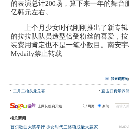
的表演总计200场，算下来一年的舞台
亿韩元左右。
上个月少女时代刚刚推出了新专辑《
的拉拉队队员造型倍受粉丝的喜爱，按
装费用肯定也不是一笔小数目。南安宇/
Mydaily禁止转载
我来说两句
二月二抬头龙见喜
直击归真堂养
上网从搜狗开始
网页
新闻
相关新闻
·
首尔歌曲大奖举行 少女时代三奖项成最大赢家
10-02-