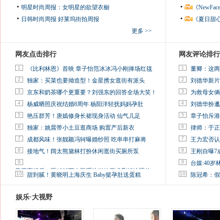
明星时尚周报：女明星的欲望衣橱
《NewF
日韩时尚周报
好莱坞街拍周报
《夏日甜
更多 >>
网友点击排行
网友评论排行
1
1
《比利林恩》首映 章子怡范冰冰冯小刚捧场红毯
董卿：这两
2
2
独家：买菜也要拗造型！金星携女逛街有派头
刘德华新片
3
3
京东和奶茶哪个更重要？刘强东的回答全场大笑！
为救母女俩
4
4
杨威晒照庆祝结婚8周年 杨阳洋轻抚妈妈孕肚
刘德华扮邋
5
5
艳压群芳！唐嫣修身长裙现身活动 仙气儿足
章子怡斥港
6
6
独家：姚晨带小土豆逛商场 购置产后新衣
律师：于正
7
7
成都风味！张靓颖冯轲曝婚纱照 吃串串打麻将
王力宏否认
8
8
接地气！阔太熊黛林打扮休闲逛街买厕所泵
王刚自曝7
9
9
台媒:40
马蓉离婚后，砸1000万人民币给媒体要求删掉这照片
10
10
甜到腻！黄晓明上海庆生 Baby挺孕肚送蛋糕
陈冠希：假
娱乐·大视野