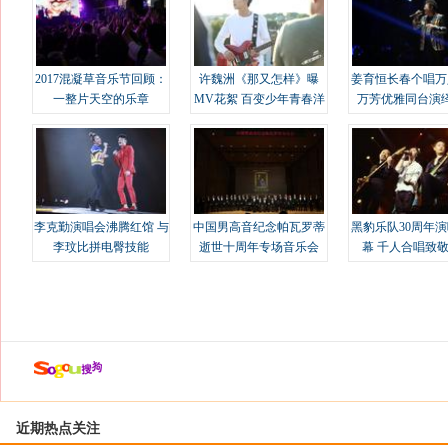
2017混凝草音乐节回顾：
许魏洲《那又怎样》曝
姜育恒长春个唱万
一整片天空的乐章
MV花絮 百变少年青春洋
万芳优雅同台演
溢
李克勤演唱会沸腾红馆 与
中国男高音纪念帕瓦罗蒂
黑豹乐队30周年
李玟比拼电臀技能
逝世十周年专场音乐会
幕 千人合唱致
近期热点关注