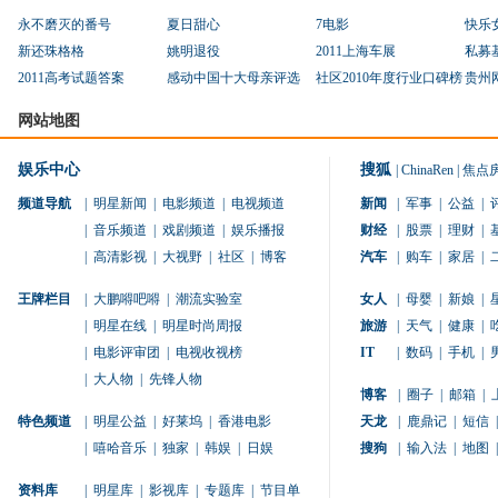
永不磨灭的番号
夏日甜心
7电影
快乐
新还珠格格
姚明退役
2011上海车展
私募
2011高考试题答案
感动中国十大母亲评选
社区2010年度行业口碑榜
贵州
网站地图
娱乐中心
搜狐
|
ChinaRen
|
焦点
频道导航
|
明星新闻
|
电影频道
|
电视频道
新闻
|
军事
|
公益
|
|
音乐频道
|
戏剧频道
|
娱乐播报
财经
|
股票
|
理财
|
|
高清影视
|
大视野
|
社区
|
博客
汽车
|
购车
|
家居
|
王牌栏目
|
大鹏嘚吧嘚
|
潮流实验室
女人
|
母婴
|
新娘
|
|
明星在线
|
明星时尚周报
旅游
|
天气
|
健康
|
|
电影评审团
|
电视收视榜
IT
|
数码
|
手机
|
|
大人物
|
先锋人物
博客
|
圈子
|
邮箱
|
特色频道
|
明星公益
|
好莱坞
|
香港电影
天龙
|
鹿鼎记
|
短信
|
|
嘻哈音乐
|
独家
|
韩娱
|
日娱
搜狗
|
输入法
|
地图
|
资料库
|
明星库
|
影视库
|
专题库
|
节目单