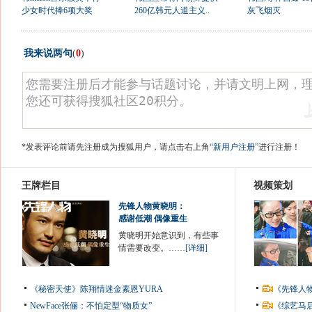
少女时代捧6项大奖
260亿韩元人道主义..
灰飞烟灭
我来说两句
(
0
)
*发表评论前请先注册成为搜狐用户，请点击右上角
“新用户注册”
进行注册！
王牌栏目
视频策划
先锋人物黄晓明：
感谢低潮 偶像重生
黄晓明开始意识到，有些事
情需要改变。……
[详细]
《秘密天使》陈翔情迷金素恩YURA
《先锋人
NewFace张俪：不怕定型“物质女”
《综艺马