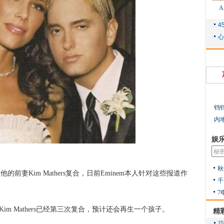
铛
内
娱
秋
前妻Kim Mathers复合，日前Eminem本人针对这些报道作
千
7
em和Kim Mathers已经第三次复合，预计还会再生一个孩子。
精