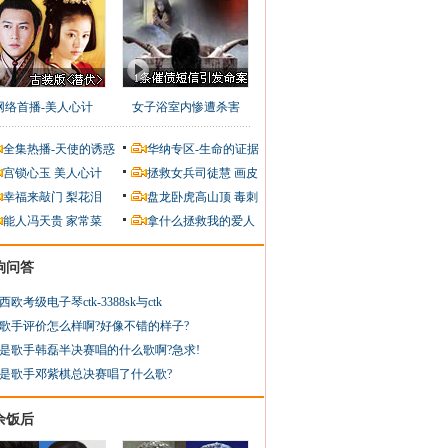
网络首播-美人心计
女子浴室内惨遭杀害
全集热播-天使的诱惑
华纳专区-生命的证据
宫锁心玉
美人心计
拯救女兵司徒慧
画皮
幸福来敲门
梨花泪
盘龙卧虎高山顶
毒刺
能人冯天贵
家常菜
拿什么拯救我的爱人
狗问答
西欧考级电子琴ctk-3388sk与ctk
歌手评价怎么样啊?好像不错的样子?
是歌手韩磊半决赛唱的什么歌啊?急求!
是歌手邓紫棋总决赛唱了什么歌?
余饭后