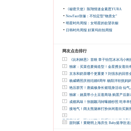
《秘密天使》陈翔情迷金素恩YURA
NewFace张俪：不怕定型“物质女”
明星时尚周报：女明星的欲望衣橱
日韩时尚周报
好莱坞街拍周报
网友点击排行
1
《比利林恩》首映 章子怡范冰冰冯小刚
2
独家：买菜也要拗造型！金星携女逛街
3
京东和奶茶哪个更重要？刘强东的回答
4
杨威晒照庆祝结婚8周年 杨阳洋轻抚妈
5
艳压群芳！唐嫣修身长裙现身活动 仙气
6
独家：姚晨带小土豆逛商场 购置产后新
7
成都风味！张靓颖冯轲曝婚纱照 吃串串
8
接地气！阔太熊黛林打扮休闲逛街买厕
9
马蓉离婚后，砸1000万人民币给媒体要求删
10
甜到腻！黄晓明上海庆生 Baby挺孕肚送