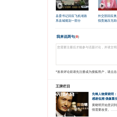
县委书记回应飞机堵路
外交部回应奥
系县城规划一部分
指责施压无助问
我来说两句
(
0
)
*发表评论前请先注册成为搜狐用户，请点击
王牌栏目
先锋人物黄晓明：
感谢低潮 偶像重
黄晓明开始意识到
情需要改变。……