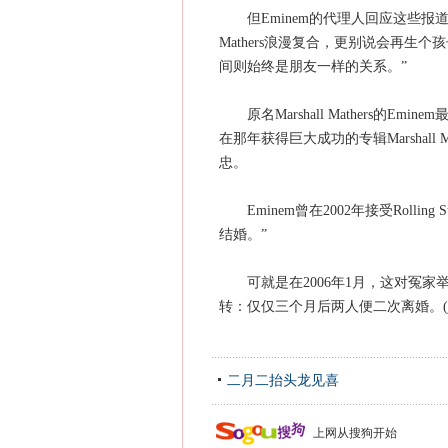
但Eminem的代理人回应这些报道称：
Mathers浪漫复合，更别说会再
间则始终是朋友一样的关系。”
原名Marshall Mathers的Emi
在那年获得巨大成功的专辑Marshall M
忠。
Eminem曾在2002年接受Rolli
结婚。”
可就是在2006年1月，这对冤家
转：仅仅三个月后两人便二次离婚。(jay-z.
二月二抬头龙见喜
上网从搜狗开始