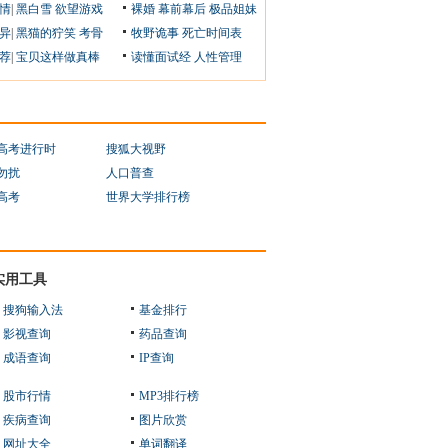
情
|
黑白雪
欲望游戏
裸婚
幕前幕后
极品姐妹
异
|
黑猫的狞笑
考骨
牧野诡事
死亡时间表
荐
|
宝贝这样做真棒
读懂面试经
人性管理
1高考进行时
搜狐大视野
勿扰
人口普查
1高考
世界大学排行榜
实用工具
搜狗输入法
基金排行
影视查询
药品查询
成语查询
IP查询
股市行情
MP3排行榜
疾病查询
图片欣赏
网址大全
单词翻译