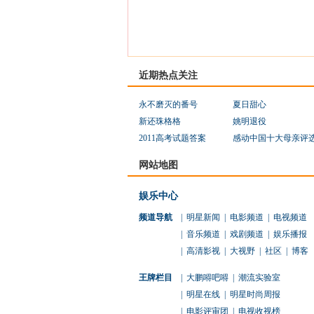
近期热点关注
永不磨灭的番号
夏日甜心
新还珠格格
姚明退役
2011高考试题答案
感动中国十大母亲评
网站地图
娱乐中心
频道导航
|
明星新闻
|
电影频道
|
电视频道
|
音乐频道
|
戏剧频道
|
娱乐播报
|
高清影视
|
大视野
|
社区
|
博客
王牌栏目
|
大鹏嘚吧嘚
|
潮流实验室
|
明星在线
|
明星时尚周报
|
电影评审团
|
电视收视榜