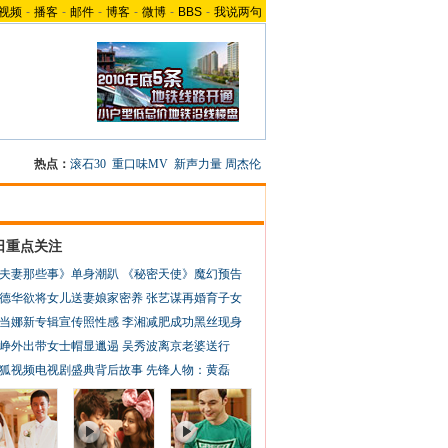
视频
-
播客
-
邮件
-
博客
-
微博
-
BBS
-
我说两句
热点：
滚石30
重口味MV
新声力量
周杰伦
日重点关注
夫妻那些事》单身潮趴
《秘密天使》魔幻预告
德华欲将女儿送妻娘家密养
张艺谋再婚育子女
当娜新专辑宣传照性感
李湘减肥成功黑丝现身
峥外出带女士帽显邋遢
吴秀波离京老婆送行
狐视频电视剧盛典背后故事
先锋人物：黄磊