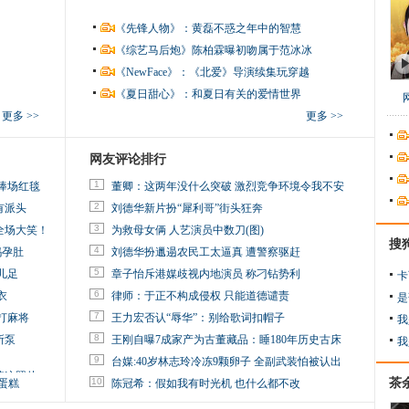
《先锋人物》：黄磊不惑之年中的智慧
《综艺马后炮》陈柏霖曝初吻属于范冰冰
《NewFace》：《北爱》导演续集玩穿越
《夏日甜心》：和夏日有关的爱情世界
更多 >>
更多 >>
网友评论排行
1
捧场红毯
董卿：这两年没什么突破 激烈竞争环境令我不安
2
有派头
刘德华新片扮“犀利哥”街头狂奔
3
全场大笑！
为救母女俩 人艺演员中数刀(图)
搜
4
妈孕肚
刘德华扮邋遢农民工太逼真 遭警察驱赶
5
儿足
章子怡斥港媒歧视内地演员 称刁钻势利
卡
6
衣
律师：于正不构成侵权 只能道德谴责
是
7
打麻将
王力宏否认“辱华”：别给歌词扣帽子
我
8
所泵
王刚自曝7成家产为古董藏品：睡180年历史古床
我
9
台媒:40岁林志玲冷冻9颗卵子 全副武装怕被认出
掉这照片
10
茶
蛋糕
陈冠希：假如我有时光机 也什么都不改