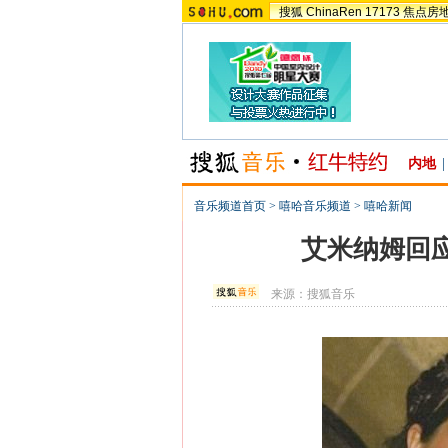
搜狐
ChinaRen
17173
焦点房
内地
|
音乐频道首页
>
嘻哈音乐频道
>
嘻哈新闻
艾米纳姆回应
来源：
搜狐音乐