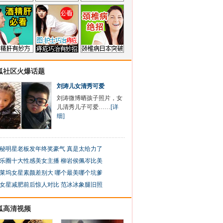
狐社区火爆话题
刘涛儿女清秀可爱
刘涛微博晒孩子照片，女
儿清秀儿子可爱……
[详
细]
秘明星老板发年终奖豪气 真是太给力了
乐圈十大性感美女主播 柳岩侯佩岑比美
莱坞女星素颜差别大 哪个最美哪个坑爹
女星减肥前后惊人对比 范冰冰象腿旧照
狐高清视频