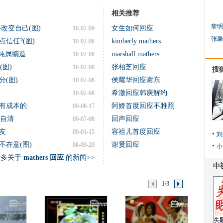
相关推荐
黎明
改变自己(图)
女生如何回应
10-02-09
张馨
信任?(图)
kimberly mathers
10-02-08
行纯属编造
marshall mathers
10-02-08
(图)
张柏芝回应
10-02-08
搜
(图)
侯耀华回应谢东
10-02-08
希澈回应韩庚解约
10-02-08
有成本的
阿娇首度回应不雅照
09-08-17
者自清
回声回应
09-07-08
友
容祖儿首度回应
09-01-15
刘
在意(图)
谢贤回应
08-09-20
小
更多关于
mathers 回应
的新闻>>
1/3