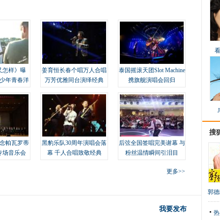
又怎样》曝
姜育恒长春个唱万人合唱
泰国摇滚天团Slot Machine
变少年青春洋
万芳优雅同台演绎经典
携旗舰演唱会回归
搜
念帕瓦罗蒂
黑豹乐队30周年演唱会落
后弦全国签唱完美谢幕 与
专场音乐会
幕 千人合唱致敬经典
粉丝温情瞬间引泪目
更多>>
郭德
我要发布
热