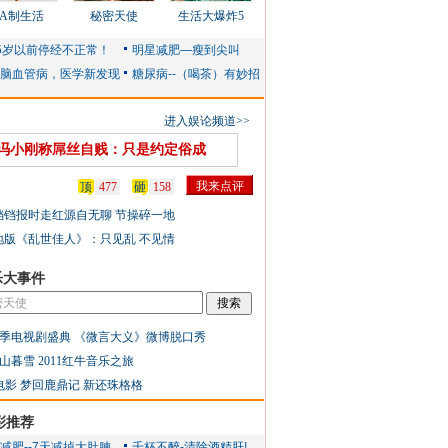
AA制生活
秘密天使
生活大爆炸5
进入娱论频道>>
冯小刚称屌丝自贱：只是约定俗成
顶
477
砸
158
铛铛报时走红源自无聊 节操碎一地
地版《乱世佳人》：只见乱 不见情
乐大事件
季电视剧盛典
《微言大义》微博脱口秀
山暮雪
2011红牛音乐之旅
电影
梦回鹿鼎记
新还珠格格
彩推荐