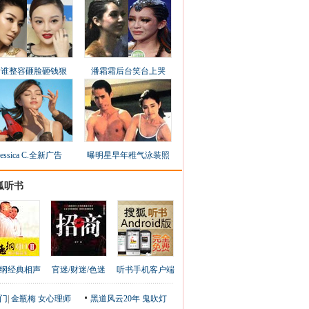
看谁整容砸脸砸钱狠
潘霜霜后台笑台上哭
Jessica C.全新广告
曝明星早年稚气泳装照
狐听书
纲经典相声
官迷/财迷/色迷
听书手机客户端
门
|
金瓶梅
女心理师
黑道风云20年
鬼吹灯