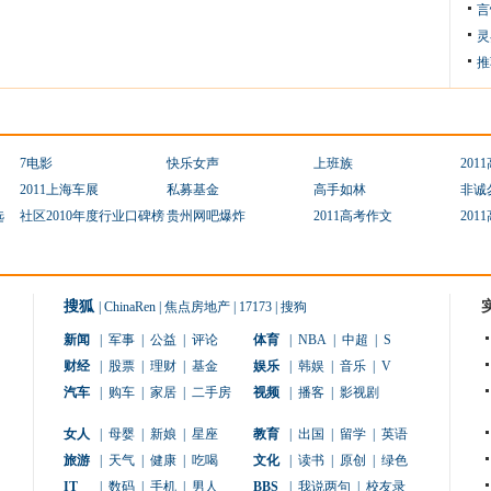
言
灵
推
7电影
快乐女声
上班族
201
2011上海车展
私募基金
高手如林
非诚
选
社区2010年度行业口碑榜
贵州网吧爆炸
2011高考作文
201
搜狐
|
ChinaRen
|
焦点房地产
|
17173
|
搜狗
新闻
|
军事
|
公益
|
评论
体育
|
NBA
|
中超
|
S
财经
|
股票
|
理财
|
基金
娱乐
|
韩娱
|
音乐
|
V
汽车
|
购车
|
家居
|
二手房
视频
|
播客
|
影视剧
女人
|
母婴
|
新娘
|
星座
教育
|
出国
|
留学
|
英语
旅游
|
天气
|
健康
|
吃喝
文化
|
读书
|
原创
|
绿色
IT
|
数码
|
手机
|
男人
BBS
|
我说两句
|
校友录