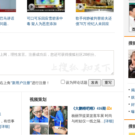
巴马讲话
可口可乐回应雪碧汞中
歌手何静被判替前夫还
题..
毒 疑人为恶意添加
债70万 经纪人未回应
搜
设为辩论话题
右上角
“新用户注册”
进行注册！
揭
娱
视频策划
好
《大鹏嘚吧嘚》416期
曝
生
杨丽萍提菜篮逛车展 时尚
，有些事
与村姑仅一线之隔…
[详细]
搜
[详细]