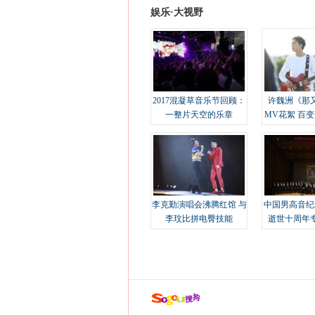
娱乐·大视野
2017混凝草音乐节回顾：
许魏洲《那
一整片天空的乐章
MV花絮 百
溢
李克勤演唱会沸腾红馆 与
中国男高音纪
李玟比拼电臀技能
逝世十周年