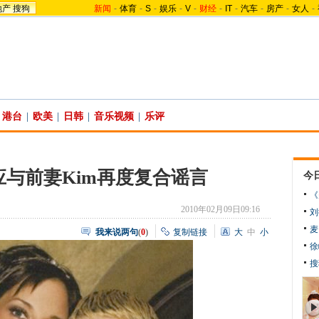
地产
搜狗
新闻
-
体育
-
S
-
娱乐
-
V
-
财经
-
IT
-
汽车
-
房产
-
女人
-
港台
|
欧美
|
日韩
|
音乐视频
|
乐评
与前妻Kim再度复合谣言
今
《
2010年02月09日09:16
刘
麦
我来说两句
(
0
)
复制链接
大
中
小
徐
搜