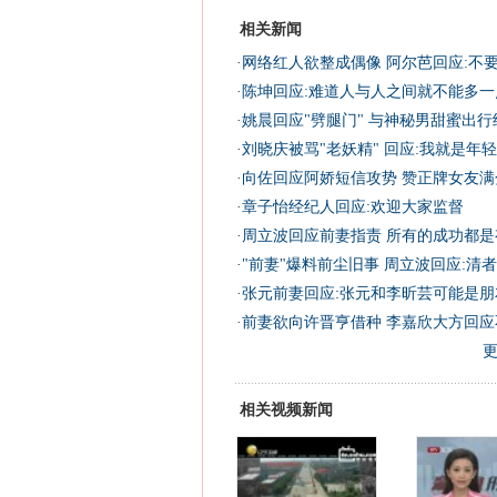
相关新闻
·
网络红人欲整成偶像 阿尔芭回应:不要
·
陈坤回应:难道人与人之间就不能多一点
·
姚晨回应"劈腿门" 与神秘男甜蜜出
·
刘晓庆被骂"老妖精" 回应:我就是年轻
·
向佐回应阿娇短信攻势 赞正牌女友满分
·
章子怡经纪人回应:欢迎大家监督
·
周立波回应前妻指责 所有的成功都是
·
"前妻"爆料前尘旧事 周立波回应:清
·
张元前妻回应:张元和李昕芸可能是朋
·
前妻欲向许晋亨借种 李嘉欣大方回应不
相关视频新闻