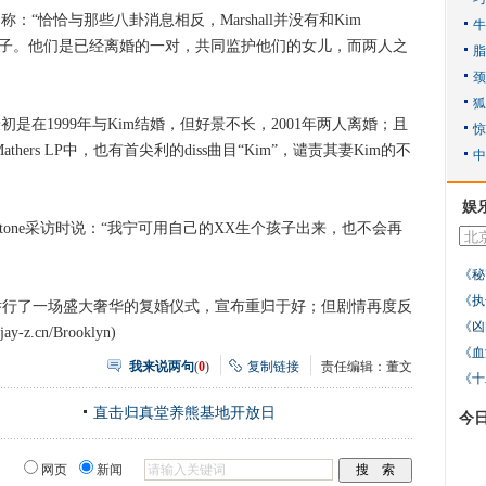
“恰恰与那些八卦消息相反，Marshall并没有和Kim
生个孩子。他们是已经离婚的一对，共同监护他们的女儿，而两人之
nem最初是在1999年与Kim结婚，但好景不长，2001年两人离婚；且
athers LP中，也有首尖利的diss曲目“Kim”，谴责其妻Kim的不
娱
ng Stone采访时说：“我宁可用自己的XX生个孩子出来，也不会再
《秘
《执
举行了一场盛大奢华的复婚仪式，宣布重归于好；但剧情再度反
《凶
cn/Brooklyn)
《血
我来说两句
(
0
)
复制链接
责任编辑：董文
《十
直击归真堂养熊基地开放日
今
网页
新闻