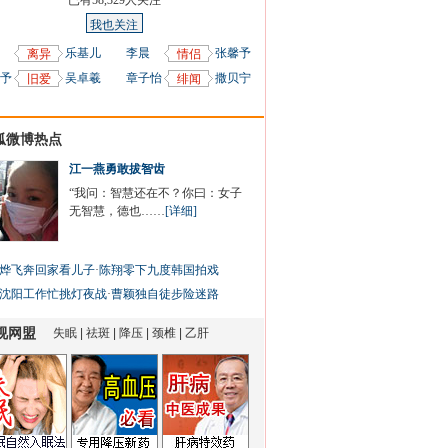
已有
58,329
人关注
我也关注
乐基儿
李晨
张馨予
离异
情侣
予
吴卓羲
章子怡
撒贝宁
旧爱
绯闻
狐微博热点
江一燕勇敢拔智齿
“我问：智慧还在不？你曰：女子
无智慧，德也……
[详细]
烨飞奔回家看儿子
·
陈翔零下九度韩国拍戏
沈阳工作忙挑灯夜战
·
曹颖独自徒步险迷路