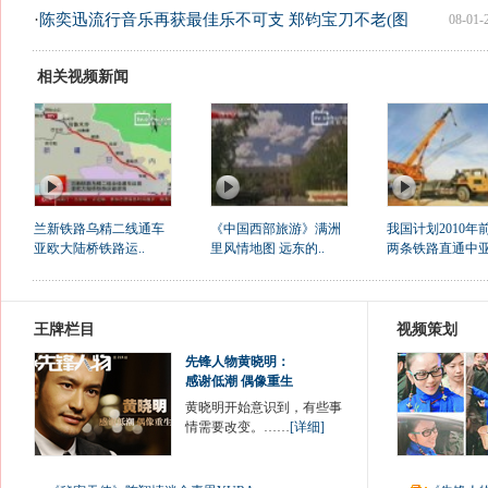
·
陈奕迅流行音乐再获最佳乐不可支 郑钧宝刀不老(图
08-01-
相关视频新闻
兰新铁路乌精二线通车
《中国西部旅游》满洲
我国计划2010年
亚欧大陆桥铁路运..
里风情地图 远东的..
两条铁路直通中
王牌栏目
视频策划
先锋人物黄晓明：
感谢低潮 偶像重生
黄晓明开始意识到，有些事
情需要改变。……
[详细]