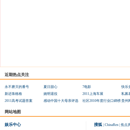
近期热点关注
永不磨灭的番号
夏日甜心
7电影
快乐
新还珠格格
姚明退役
2011上海车展
私募
2011高考试题答案
感动中国十大母亲评选
社区2010年度行业口碑榜
贵州
网站地图
娱乐中心
搜狐
|
ChinaRen
|
焦点