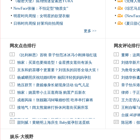
《秘密天使》陈翔情迷金素恩YURA
《先锋人
NewFace张俪：不怕定型“物质女”
《综艺马
明星时尚周报：女明星的欲望衣橱
《NewF
日韩时尚周报
好莱坞街拍周报
《夏日甜
更多 >>
网友点击排行
网友评论排行
1
1
《比利林恩》首映 章子怡范冰冰冯小刚捧场红毯
董卿：这两
2
2
独家：买菜也要拗造型！金星携女逛街有派头
刘德华新片
3
3
京东和奶茶哪个更重要？刘强东的回答全场大笑！
为救母女俩
4
4
杨威晒照庆祝结婚8周年 杨阳洋轻抚妈妈孕肚
刘德华扮邋
5
5
艳压群芳！唐嫣修身长裙现身活动 仙气儿足
章子怡斥港
6
6
独家：姚晨带小土豆逛商场 购置产后新衣
律师：于正
7
7
成都风味！张靓颖冯轲曝婚纱照 吃串串打麻将
王力宏否认
8
8
接地气！阔太熊黛林打扮休闲逛街买厕所泵
王刚自曝7
9
9
台媒:40
马蓉离婚后，砸1000万人民币给媒体要求删掉这照片
10
10
甜到腻！黄晓明上海庆生 Baby挺孕肚送蛋糕
陈冠希：假
娱乐·大视野