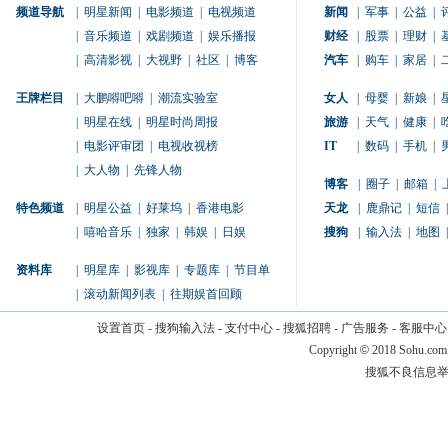
频道导航
|
明星新闻
|
电影频道
|
电视频道
新闻
|
军事
|
公益
|
|
音乐频道
|
戏剧频道
|
娱乐播报
财经
|
股票
|
理财
|
|
高清影视
|
大视野
|
社区
|
博客
汽车
|
购车
|
家居
|
王牌栏目
|
大鹏嘚吧嘚
|
潮流实验室
女人
|
母婴
|
新娘
|
|
明星在线
|
明星时尚周报
旅游
|
天气
|
健康
|
|
电影评审团
|
电视收视榜
IT
|
数码
|
手机
|
|
大人物
|
先锋人物
博客
|
圈子
|
邮箱
|
特色频道
|
明星公益
|
好莱坞
|
香港电影
天龙
|
鹿鼎记
|
短信
|
|
嘻哈音乐
|
独家
|
韩娱
|
日娱
搜狗
|
输入法
|
地图
|
资料库
|
明星库
|
影视库
|
专题库
|
节目单
|
滚动新闻列表
|
往期娱首回顾
设置首页
-
搜狗输入法
-
支付中心
-
搜狐招聘
-
广告服务
-
客服中心
Copyright
©
2018 Sohu.com
搜狐不良信息