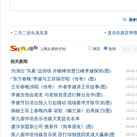
我来
二月二抬头龙见喜
直击归真堂养
上网从搜狗开始
网页
新闻
相关新闻
·
为演出"鸟巢"边排练 许晓峰张楚汪峰李健探班(图)
08-06-
·
"东方春晚"李健与王菲隔空唱《传奇》(图)
10-02-
·
王菲春晚演唱《传奇》 作者李健讲王菲故事(图)
10-02-
·
李健吉他会老友 与老狼首度进行舞台合作(图)
10-02-
·
李健节目语出惊人引起骚动 现场要求开除导演(图)
10-02-
·
揭秘王菲上春晚内幕 讴歌《幽兰操》后再操刀(图)
10-01-
·
第九届华语音乐传媒大奖提名名单
09-05-
·
虞洋加盟新公司 推新作《简单朋友》(图)
09-04-
·
第八届华语传媒音乐奖 苏打绿独揽四奖成大赢家(图
08-10-