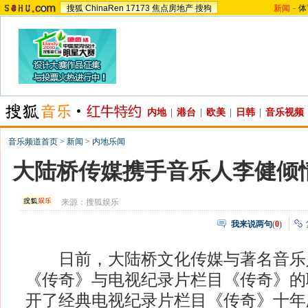
搜狐
ChinaRen
17173
焦点房地产
搜狗
新闻
-
体
内地
|
港台
|
欧美
|
日韩
|
音乐视频
音乐频道首页
>
新闻
>
内地乐闻
大陆桥传媒携手音乐人李健倾
来源：
搜狐娱乐
我来说两句
(
0
)
日前，大陆桥文化传媒与著名音乐
《传奇》与电视纪录片栏目《传奇》的
开了经典电视纪录片栏目《传奇》十年