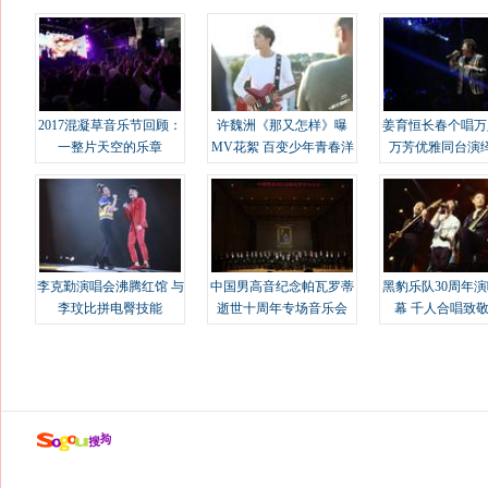
2017混凝草音乐节回顾：
许魏洲《那又怎样》曝
姜育恒长春个唱万
一整片天空的乐章
MV花絮 百变少年青春洋
万芳优雅同台演
溢
李克勤演唱会沸腾红馆 与
中国男高音纪念帕瓦罗蒂
黑豹乐队30周年
李玟比拼电臀技能
逝世十周年专场音乐会
幕 千人合唱致