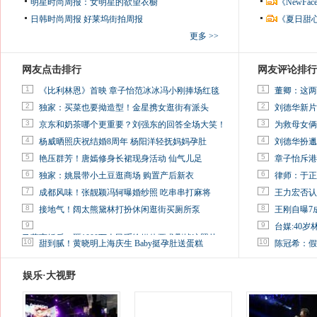
明星时尚周报：女明星的欲望衣橱
《NewF
日韩时尚周报
好莱坞街拍周报
《夏日甜
更多 >>
网友点击排行
网友评论排行
1
1
《比利林恩》首映 章子怡范冰冰冯小刚捧场红毯
董卿：这两
2
2
独家：买菜也要拗造型！金星携女逛街有派头
刘德华新片
3
3
京东和奶茶哪个更重要？刘强东的回答全场大笑！
为救母女俩
4
4
杨威晒照庆祝结婚8周年 杨阳洋轻抚妈妈孕肚
刘德华扮邋
5
5
艳压群芳！唐嫣修身长裙现身活动 仙气儿足
章子怡斥港
6
6
独家：姚晨带小土豆逛商场 购置产后新衣
律师：于正
7
7
成都风味！张靓颖冯轲曝婚纱照 吃串串打麻将
王力宏否认
8
8
接地气！阔太熊黛林打扮休闲逛街买厕所泵
王刚自曝7
9
9
台媒:40
马蓉离婚后，砸1000万人民币给媒体要求删掉这照片
10
10
甜到腻！黄晓明上海庆生 Baby挺孕肚送蛋糕
陈冠希：假
娱乐·大视野