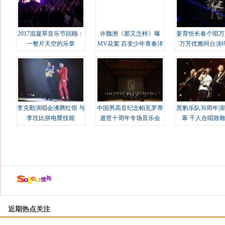
2017混凝草音乐节回顾：
许魏洲《那又怎样》曝
姜育恒长春个唱万
一整片天空的乐章
MV花絮 百变少年青春洋
万芳优雅同台演
溢
李克勤演唱会沸腾红馆 与
中国男高音纪念帕瓦罗蒂
黑豹乐队30周年
李玟比拼电臀技能
逝世十周年专场音乐会
幕 千人合唱致
近期热点关注