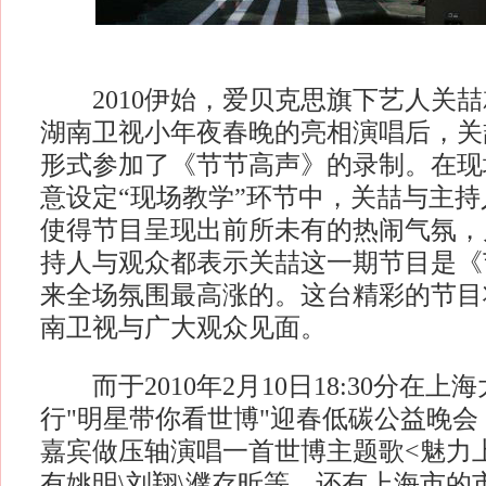
2010伊始，爱贝克思旗下艺人关喆
湖南卫视小年夜春晚的亮相演唱后，关
形式参加了《节节高声》的录制。在现
意设定“现场教学”环节中，关喆与主
使得节目呈现出前所未有的热闹气氛，
持人与观众都表示关喆这一期节目是《
来全场氛围最高涨的。这台精彩的节目
南卫视与广大观众见面。
而于2010年2月10日18:30分在上
行"明星带你看世博"迎春低碳公益晚
嘉宾做压轴演唱一首世博主题歌<魅力
有姚明\刘翔\濮存昕等，还有上海市的