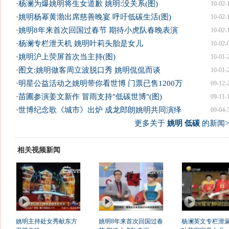
·
杨澜为爆姚明将生女道歉 姚明:没关系(图)
10-02-
·
姚明杨幂黄渤出席慈善晚宴 呼吁低碳生活(图)
10-02-
·
姚明8年来首次回国过春节 期待小虎队春晚表演
10-02-
·
杨澜专栏泄天机 姚明叶莉头胎是女儿
10-02-
·
姚明沪上荧屏首次当主持(图)
10-01-
·
图文:姚明做客周立波脱口秀 姚明侃侃而谈
10-01-
·
明星公益活动之姚明带你看世博 门票已售1200万
09-12-
·
苗圃参演姜文新作 冒雨支持"低碳世博"(图)
09-11-
·
世博纪念歌《城市》出炉 成龙郎朗姚明共同演绎
09-04-
更多关于
姚明 低碳
的新闻>
相关视频新闻
姚明主持处女秀献东方
姚明8年来首次回国过春
杨澜英文专栏泄漏