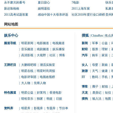
永不磨灭的番号
夏日甜心
7电影
快乐
新还珠格格
姚明退役
2011上海车展
私募
2011高考试题答案
感动中国十大母亲评选
社区2010年度行业口碑榜
贵州
网站地图
娱乐中心
搜狐
|
ChinaRen
|
焦点
频道导航
|
明星新闻
|
电影频道
|
电视频道
新闻
|
军事
|
公益
|
|
音乐频道
|
戏剧频道
|
娱乐播报
财经
|
股票
|
理财
|
|
高清影视
|
大视野
|
社区
|
博客
汽车
|
购车
|
家居
|
王牌栏目
|
大鹏嘚吧嘚
|
潮流实验室
女人
|
母婴
|
新娘
|
|
明星在线
|
明星时尚周报
旅游
|
天气
|
健康
|
|
电影评审团
|
电视收视榜
IT
|
数码
|
手机
|
|
大人物
|
先锋人物
博客
|
圈子
|
邮箱
|
特色频道
|
明星公益
|
好莱坞
|
香港电影
天龙
|
鹿鼎记
|
短信
|
|
嘻哈音乐
|
独家
|
韩娱
|
日娱
搜狗
|
输入法
|
地图
|
资料库
|
明星库
|
影视库
|
专题库
|
节目单