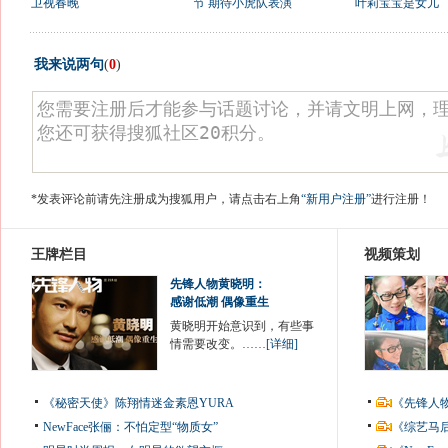
卫视春晚
节 期待小虎队表演
叶莉宝宝是女儿
我来说两句
(
0
)
*发表评论前请先注册成为搜狐用户，请点击右上角
“新用户注册”
进行注册！
王牌栏目
视频策划
先锋人物黄晓明：
感谢低潮 偶像重生
黄晓明开始意识到，有些事
情需要改变。……
[详细]
《秘密天使》陈翔情迷金素恩YURA
《先锋人
NewFace张俪：不怕定型“物质女”
《综艺马