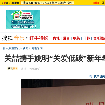
搜狐
ChinaRen
17173
焦点房地产
搜狗
新闻
-
体
内地
|
港台
|
欧美
|
日韩
|
音乐视
音乐频道首页
>
新闻
>
内地乐闻
关喆携手姚明“关爱低碳”新年
来源：
搜狐音乐
我来说两