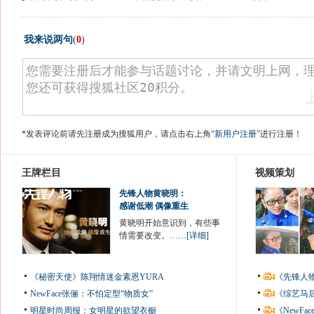
我来说两句
(
0
)
*发表评论前请先注册成为搜狐用户，请点击右上角
“新用户注册”
进行注册！
王牌栏目
视频策划
先锋人物黄晓明：
感谢低潮 偶像重生
黄晓明开始意识到，有些事
情需要改变。……
[详细]
《秘密天使》陈翔情迷金素恩YURA
《先锋人
NewFace张俪：不怕定型“物质女”
《综艺马
明星时尚周报：女明星的欲望衣橱
《NewF