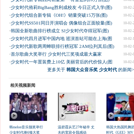
·
少女时代侑莉BigBang胜利成校友 今日正式入学(图)
10-02-
·
少女时代组合新专辑《OH!》销量突破15万张(图)
10-02-
·
少女时代SS501同日开演唱会 偶像组合正面较量(图)
10-02-
·
韩国全新歌曲排行榜成立 SJ少女时代夺得冠军(图)
10-02-
·
少女时代四月进军中国内地 巡演首站可能在上海(图
10-02-
·
少女时代新歌两周蝉联排行榜冠军 2AM位列其后(图)
10-02-
·
首尔歌曲大奖举行 少女时代三奖项成最大赢家
10-02-
·
少女时代一年置装费上10亿 美丽背后的代价惊人(图
10-02-
更多关于
韩国大众音乐奖 少女时代
的新闻>
相关视频新闻
韩melon音乐颁奖举行
温碧霞从艺27年秘辛 丈
韩国大热国民舞蹈
少女时代捧6项大奖
夫的宽容令我感动
时代《GEE》MV