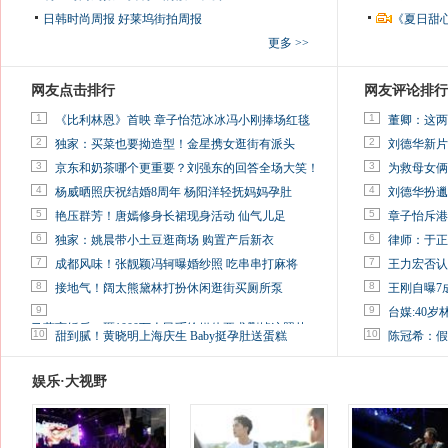
日韩时尚周报
好莱坞街拍周报
《夏日甜
更多 >>
网友点击排行
网友评论排行
1
1
《比利林恩》首映 章子怡范冰冰冯小刚捧场红毯
董卿：这两
2
2
独家：买菜也要拗造型！金星携女逛街有派头
刘德华新片
3
3
京东和奶茶哪个更重要？刘强东的回答全场大笑！
为救母女俩
4
4
杨威晒照庆祝结婚8周年 杨阳洋轻抚妈妈孕肚
刘德华扮邋
5
5
艳压群芳！唐嫣修身长裙现身活动 仙气儿足
章子怡斥港
6
6
独家：姚晨带小土豆逛商场 购置产后新衣
律师：于正
7
7
成都风味！张靓颖冯轲曝婚纱照 吃串串打麻将
王力宏否认
8
8
接地气！阔太熊黛林打扮休闲逛街买厕所泵
王刚自曝7
9
9
台媒:40
马蓉离婚后，砸1000万人民币给媒体要求删掉这照片
10
10
甜到腻！黄晓明上海庆生 Baby挺孕肚送蛋糕
陈冠希：假
娱乐·大视野