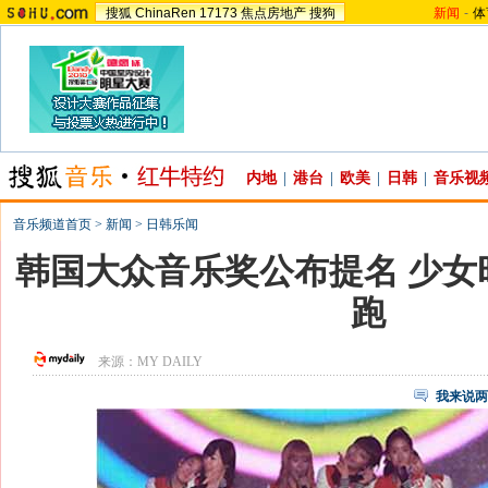
搜狐
ChinaRen
17173
焦点房地产
搜狗
新闻
-
体
内地
|
港台
|
欧美
|
日韩
|
音乐视
音乐频道首页
>
新闻
>
日韩乐闻
韩国大众音乐奖公布提名 少女
跑
来源：
MY DAILY
我来说两