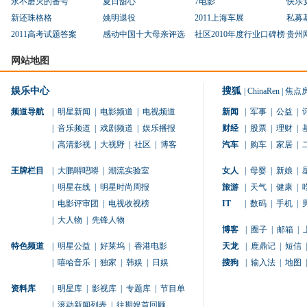
永不磨灭的番号
夏日甜心
7电影
快乐
新还珠格格
姚明退役
2011上海车展
私募
2011高考试题答案
感动中国十大母亲评选
社区2010年度行业口碑榜
贵州
网站地图
娱乐中心
搜狐
|
ChinaRen
|
焦点
频道导航
|
明星新闻
|
电影频道
|
电视频道
新闻
|
军事
|
公益
|
|
音乐频道
|
戏剧频道
|
娱乐播报
财经
|
股票
|
理财
|
|
高清影视
|
大视野
|
社区
|
博客
汽车
|
购车
|
家居
|
王牌栏目
|
大鹏嘚吧嘚
|
潮流实验室
女人
|
母婴
|
新娘
|
|
明星在线
|
明星时尚周报
旅游
|
天气
|
健康
|
|
电影评审团
|
电视收视榜
IT
|
数码
|
手机
|
|
大人物
|
先锋人物
博客
|
圈子
|
邮箱
|
特色频道
|
明星公益
|
好莱坞
|
香港电影
天龙
|
鹿鼎记
|
短信
|
|
嘻哈音乐
|
独家
|
韩娱
|
日娱
搜狗
|
输入法
|
地图
|
资料库
|
明星库
|
影视库
|
专题库
|
节目单
|
滚动新闻列表
|
往期娱首回顾