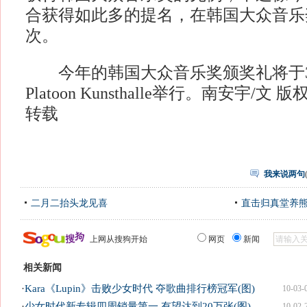
合获得如此多的提名，在韩国大众音乐
次。
今年的韩国大众音乐奖颁奖礼将于3
Platoon Kunsthalle举行。南安宇/文 
转载
我来说两句
二月二抬头龙见喜
直击归真堂养
上网从搜狗开始
网页
新闻
相关新闻
·
Kara《Lupin》击败少女时代 夺歌曲排行榜冠军(图)
10-03-
·
少女时代新专辑四周销量第一 有望达到20万张(图)
10-02-