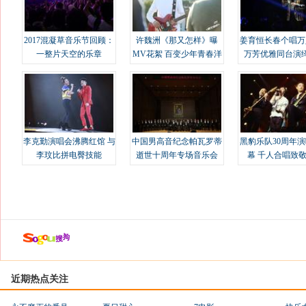
2017混凝草音乐节回顾：
许魏洲《那又怎样》曝
姜育恒长春个唱万
一整片天空的乐章
MV花絮 百变少年青春洋
万芳优雅同台演
溢
李克勤演唱会沸腾红馆 与
中国男高音纪念帕瓦罗蒂
黑豹乐队30周年
李玟比拼电臀技能
逝世十周年专场音乐会
幕 千人合唱致
近期热点关注