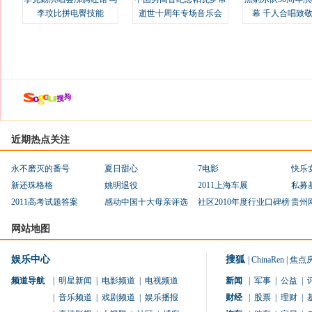
李玟比拼电臀技能
逝世十周年专场音乐会
幕 千人合唱致
近期热点关注
永不磨灭的番号
夏日甜心
7电影
快乐
新还珠格格
姚明退役
2011上海车展
私募
2011高考试题答案
感动中国十大母亲评选
社区2010年度行业口碑榜
贵州
网站地图
娱乐中心
搜狐
|
ChinaRen
|
焦点
频道导航
|
明星新闻
|
电影频道
|
电视频道
新闻
|
军事
|
公益
|
|
音乐频道
|
戏剧频道
|
娱乐播报
财经
|
股票
|
理财
|