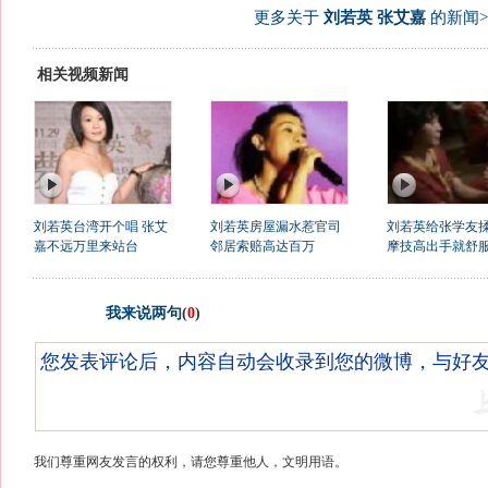
更多关于
刘若英 张艾嘉
的新闻>
相关视频新闻
刘若英台湾开个唱 张艾
刘若英房屋漏水惹官司
刘若英给张学友揉
嘉不远万里来站台
邻居索赔高达百万
摩技高出手就舒
我来说两句
(
0
)
我们尊重网友发言的权利，请您尊重他人，文明用语。