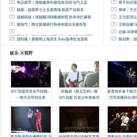
5
5
艳压群芳！唐嫣修身长裙现身活动 仙气儿足
章子怡斥港
6
6
独家：姚晨带小土豆逛商场 购置产后新衣
律师：于正
7
7
成都风味！张靓颖冯轲曝婚纱照 吃串串打麻将
王力宏否认
8
8
接地气！阔太熊黛林打扮休闲逛街买厕所泵
王刚自曝7
9
9
台媒:40
马蓉离婚后，砸1000万人民币给媒体要求删掉这照片
10
10
甜到腻！黄晓明上海庆生 Baby挺孕肚送蛋糕
陈冠希：假
娱乐·大视野
2017混凝草音乐节回顾：
许魏洲《那又怎样》曝
姜育恒长春个唱万
一整片天空的乐章
MV花絮 百变少年青春洋
万芳优雅同台演
溢
李克勤演唱会沸腾红馆 与
中国男高音纪念帕瓦罗蒂
黑豹乐队30周年