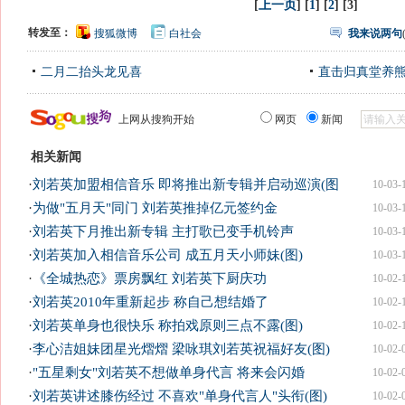
[
上一页
] [
1
] [
2
] [3]
转发至：
搜狐微博
白社会
我来说两句
二月二抬头龙见喜
直击归真堂养
上网从搜狗开始
网页
新闻
相关新闻
·
刘若英加盟相信音乐 即将推出新专辑并启动巡演(图
10-03-
·
为做"五月天"同门 刘若英推掉亿元签约金
10-03-
·
刘若英下月推出新专辑 主打歌已变手机铃声
10-03-
·
刘若英加入相信音乐公司 成五月天小师妹(图)
10-03-
·
《全城热恋》票房飘红 刘若英下厨庆功
10-02-
·
刘若英2010年重新起步 称自己想结婚了
10-02-
·
刘若英单身也很快乐 称拍戏原则三点不露(图)
10-02-
·
李心洁姐妹团星光熠熠 梁咏琪刘若英祝福好友(图)
10-02-
·
"五星剩女"刘若英不想做单身代言 将来会闪婚
10-02-
·
刘若英讲述膝伤经过 不喜欢"单身代言人"头衔(图)
10-02-