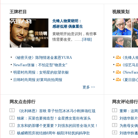
王牌栏目
视频策划
先锋人物黄晓明：
感谢低潮 偶像重生
黄晓明开始意识到，有些事
情需要改变。……
[详细]
《秘密天使》陈翔情迷金素恩YURA
《先锋人
NewFace张俪：不怕定型“物质女”
《综艺马
明星时尚周报：女明星的欲望衣橱
《NewF
日韩时尚周报
好莱坞街拍周报
《夏日甜
更多 >>
网友点击排行
网友评论排行
1
1
《比利林恩》首映 章子怡范冰冰冯小刚捧场红毯
董卿：这两
2
2
独家：买菜也要拗造型！金星携女逛街有派头
刘德华新片
3
3
京东和奶茶哪个更重要？刘强东的回答全场大笑！
为救母女俩
4
4
杨威晒照庆祝结婚8周年 杨阳洋轻抚妈妈孕肚
刘德华扮邋