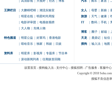
|
高清影视
|
大视野
|
社区
|
博客
汽车
|
购车
|
家居
|
王牌栏目
|
大鹏嘚吧嘚
|
潮流实验室
女人
|
母婴
|
新娘
|
|
明星在线
|
明星时尚周报
旅游
|
天气
|
健康
|
|
电影评审团
|
电视收视榜
IT
|
数码
|
手机
|
|
大人物
|
先锋人物
博客
|
圈子
|
邮箱
|
特色频道
|
明星公益
|
好莱坞
|
香港电影
天龙
|
鹿鼎记
|
短信
|
|
嘻哈音乐
|
独家
|
韩娱
|
日娱
搜狗
|
输入法
|
地图
|
资料库
|
明星库
|
影视库
|
专题库
|
节目单
|
滚动新闻列表
|
往期娱首回顾
设置首页
-
搜狗输入法
-
支付中心
-
搜狐招聘
-
广告服务
-
客服中心
Copyright
©
2018 Sohu.com
搜狐不良信息