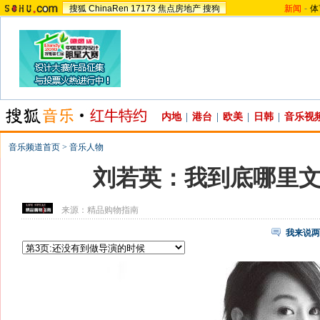
搜狐
ChinaRen
17173
焦点房地产
搜狗
新闻
-
体
内地
|
港台
|
欧美
|
日韩
|
音乐视
音乐频道首页
>
音乐人物
刘若英：我到底哪里
来源：
精品购物指南
我来说两