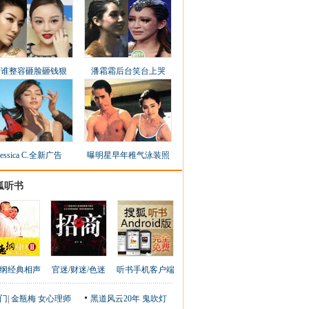
看谁整容砸脸砸钱狠
潘霜霜后台笑台上哭
Jessica C.全新广告
曝明星早年稚气泳装照
狐听书
纲经典相声
官迷/财迷/色迷
听书手机客户端
门
|
金瓶梅
女心理师
黑道风云20年
鬼吹灯