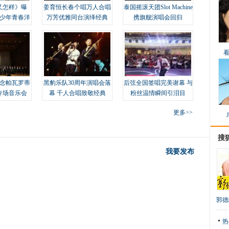
又怎样》曝
姜育恒长春个唱万人合唱
泰国摇滚天团Slot Machine
变少年青春洋
万芳优雅同台演绎经典
携旗舰演唱会回归
念帕瓦罗蒂
黑豹乐队30周年演唱会落
后弦全国签唱完美谢幕 与
专场音乐会
幕 千人合唱致敬经典
粉丝温情瞬间引泪目
更多>>
搜
我要发布
郭德
热