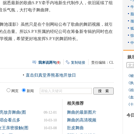
据悉最新的歌曲S.P.Y牵手内地新生代制作人，依旧延续了组
音乐气氛，大打电子舞曲牌。
《舞池谍影》虽然只是在个别网站公布了歌曲的舞蹈视频，就引
点击量。所以S.P.Y所属的经纪公司在筹备新专辑的同时也在
教学视频，希望更好地发挥S.P.Y的舞蹈特长。
娱
我来说两句
(
0
)
复制链接
责任编辑：CL
直击归真堂养熊基地开放日
《秘
《执
《凶
网页
新闻
《血
相关推荐
《十
亮放弃舞曲(图
舞曲的最新图片
09-12-01
今
唱会看点多
舞曲的高清视频
10-03-10
女王亲密接触(图
肚皮舞曲
10-03-08