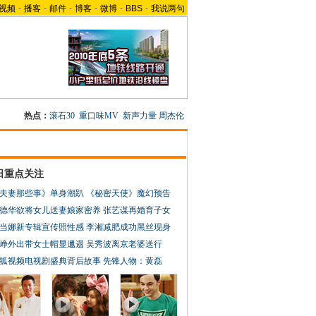
视频
-
播客
-
邮件
-
博客
-
微博
-
BBS
-
我说两句
热点：
滚石30
重口味MV
新声力量
周杰伦
日重点关注
夫妻那些事》单身潮趴
《秘密天使》魔幻预告
德华欲将女儿送妻娘家密养
张艺谋再婚育子女
当娜新专辑宣传照性感
李湘减肥成功黑丝现身
峥外出带女士帽显邋遢
吴秀波离京老婆送行
狐视频电视剧盛典背后故事
先锋人物：黄磊