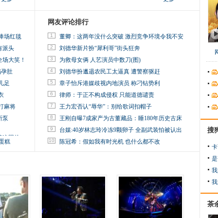
网友评论排行
1
捧场红毯
董卿：这两年没什么突破 激烈竞争环境令我不安
2
有派头
刘德华新片扮“犀利哥”街头狂奔
3
全场大笑！
为救母女俩 人艺演员中数刀(图)
4
妈孕肚
刘德华扮邋遢农民工太逼真 遭警察驱赶
5
儿足
章子怡斥港媒歧视内地演员 称刁钻势利
6
衣
律师：于正不构成侵权 只能道德谴责
7
打麻将
王力宏否认“辱华”：别给歌词扣帽子
8
所泵
王刚自曝7成家产为古董藏品：睡180年历史古床
9
台媒:40岁林志玲冷冻9颗卵子 全副武装怕被认出
搜
掉这照片
10
蛋糕
陈冠希：假如我有时光机 也什么都不改
卡
是
我
我
茶