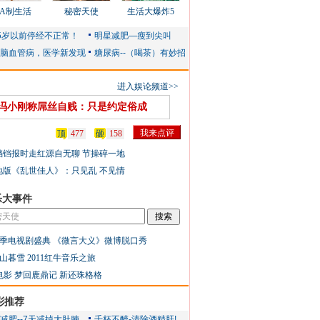
AA制生活
秘密天使
生活大爆炸5
进入娱论频道>>
冯小刚称屌丝自贱：只是约定俗成
顶
477
砸
158
铛铛报时走红源自无聊 节操碎一地
地版《乱世佳人》：只见乱 不见情
乐大事件
季电视剧盛典
《微言大义》微博脱口秀
山暮雪
2011红牛音乐之旅
电影
梦回鹿鼎记
新还珠格格
彩推荐