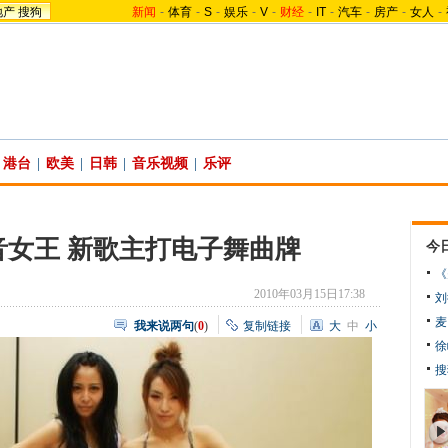
地产
搜狗
新闻
-
体育
-
S
-
娱乐
-
V
-
财经
-
IT
-
汽车
-
房产
-
女人
-
港台
|
欧美
|
日韩
|
音乐视频
|
乐评
电音女王 新歌主打电子舞曲牌
今
《
2010年03月15日17:38
刘
麦
我来说两句
(
0
)
复制链接
大
中
小
徐
搜