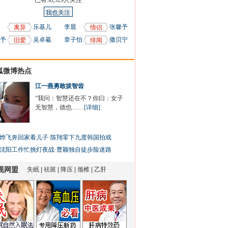
已有
58,329
人关注
我也关注
乐基儿
李晨
张馨予
离异
情侣
予
吴卓羲
章子怡
撒贝宁
旧爱
绯闻
狐微博热点
江一燕勇敢拔智齿
“我问：智慧还在不？你曰：女子
无智慧，德也……
[详细]
烨飞奔回家看儿子
·
陈翔零下九度韩国拍戏
沈阳工作忙挑灯夜战
·
曹颖独自徒步险迷路