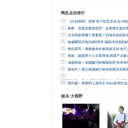
网友点击排行
1
《比利林恩》首映 章子怡范冰冰冯小刚
2
独家：买菜也要拗造型！金星携女逛街
3
京东和奶茶哪个更重要？刘强东的回答
4
杨威晒照庆祝结婚8周年 杨阳洋轻抚妈
5
艳压群芳！唐嫣修身长裙现身活动 仙气
6
独家：姚晨带小土豆逛商场 购置产后新
7
成都风味！张靓颖冯轲曝婚纱照 吃串串
8
接地气！阔太熊黛林打扮休闲逛街买厕
9
马蓉离婚后，砸1000万人民币给媒体要求删
10
甜到腻！黄晓明上海庆生 Baby挺孕肚送
娱乐·大视野