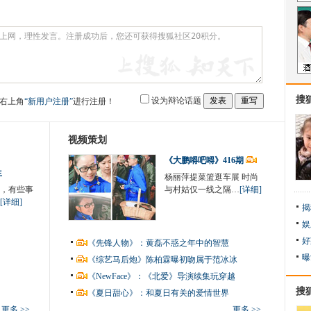
搜
设为辩论话题
右上角
“新用户注册”
进行注册！
视频策划
《大鹏嘚吧嘚》416期
生
杨丽萍提菜篮逛车展 时尚
，有些事
与村姑仅一线之隔…
[详细]
[详细]
揭
娱
好
《先锋人物》：黄磊不惑之年中的智慧
曝
《综艺马后炮》陈柏霖曝初吻属于范冰冰
《NewFace》：《北爱》导演续集玩穿越
搜
《夏日甜心》：和夏日有关的爱情世界
更多 >>
更多 >>