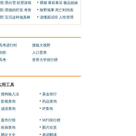
情
|
黑白雪
欲望游戏
裸婚
幕前幕后
极品姐妹
异
|
黑猫的狞笑
考骨
牧野诡事
死亡时间表
荐
|
宝贝这样做真棒
读懂面试经
人性管理
1高考进行时
搜狐大视野
勿扰
人口普查
1高考
世界大学排行榜
实用工具
搜狗输入法
基金排行
影视查询
药品查询
成语查询
IP查询
股市行情
MP3排行榜
疾病查询
图片欣赏
网址大全
单词翻译