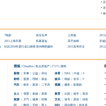
言
灵
推
7电影
快乐女声
上班族
201
2011上海车展
私募基金
高手如林
非诚
选
社区2010年度行业口碑榜
贵州网吧爆炸
2011高考作文
201
搜狐
|
ChinaRen
|
焦点房地产
|
17173
|
搜狗
新闻
|
军事
|
公益
|
评论
体育
|
NBA
|
中超
|
S
财经
|
股票
|
理财
|
基金
娱乐
|
韩娱
|
音乐
|
V
汽车
|
购车
|
家居
|
二手房
视频
|
播客
|
影视剧
女人
|
母婴
|
新娘
|
星座
教育
|
出国
|
留学
|
英语
旅游
|
天气
|
健康
|
吃喝
文化
|
读书
|
原创
|
绿色
IT
|
数码
|
手机
|
男人
BBS
|
我说两句
|
校友录