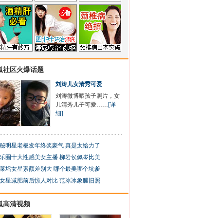
狐社区火爆话题
刘涛儿女清秀可爱
刘涛微博晒孩子照片，女
儿清秀儿子可爱……
[详
细]
秘明星老板发年终奖豪气 真是太给力了
乐圈十大性感美女主播 柳岩侯佩岑比美
莱坞女星素颜差别大 哪个最美哪个坑爹
女星减肥前后惊人对比 范冰冰象腿旧照
狐高清视频