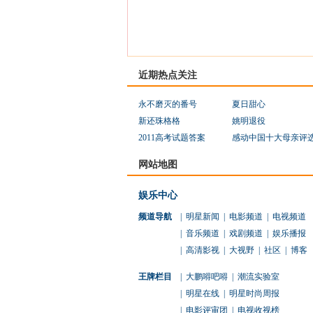
近期热点关注
永不磨灭的番号
夏日甜心
新还珠格格
姚明退役
2011高考试题答案
感动中国十大母亲评
网站地图
娱乐中心
频道导航
|
明星新闻
|
电影频道
|
电视频道
|
音乐频道
|
戏剧频道
|
娱乐播报
|
高清影视
|
大视野
|
社区
|
博客
王牌栏目
|
大鹏嘚吧嘚
|
潮流实验室
|
明星在线
|
明星时尚周报
|
电影评审团
|
电视收视榜