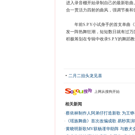
进入录音棚开始录制自己的最新歌曲。
合一贯活力四射的曲风，强调节奏和
年前S.P.Y小试身手的首支单曲
发一阵热舞狂潮，短短数日就有过万的
积极筹划在专辑中收录S.P.Y的舞蹈
二月二抬头龙见喜
上网从搜狗开始
相关新闻
·
蔡依林制作人阿弟仔打造新歌 为王铮
·
《瑶族舞曲》首次改编成歌 易秒英演
·
黄晓明新歌MV获杨谨华助阵 与败犬