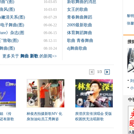
"(图)
新歌舞曲的消息
10-03-05
风(图)
女王的歌曲
10-03-03
黎明
a撇清关系(图)
青春舞曲舞蹈
09-07-29
张馨
电子舞曲(图)
2009最新歌曲
09-06-22
re》杂志(图
体育舞蹈舞曲
09-06-15
"致敬(图)
歌曲 青春舞曲
08-12-11
搜
曲(图)
dj舞曲歌曲
08-10-24
更多关于
舞曲 新歌
的新闻>>
1/3
刘
小
姐 《传
林俊杰拍摄新歌MV 化
庾澄庆宣传演唱会 受版
还有新歌
身加油站员工秀舞姿
权困扰无法唱新歌