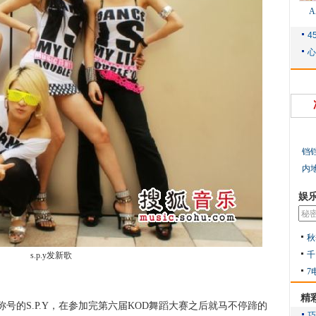
铛
内
娱
秋
千
s.p.y发新歌
7
精
的S.P.Y，在参加完第六届KOD舞蹈大赛之后就马不停蹄的