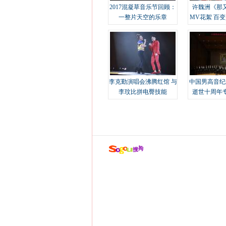
2017混凝草音乐节回顾：
许魏洲《那
一整片天空的乐章
MV花絮 百
溢
李克勤演唱会沸腾红馆 与
中国男高音纪
李玟比拼电臀技能
逝世十周年