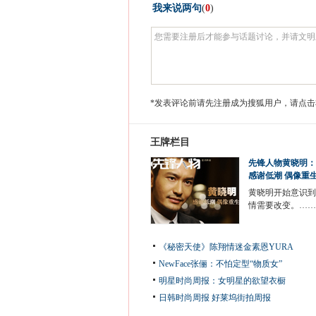
我来说两句
(
0
)
*发表评论前请先注册成为搜狐用户，请点击
王牌栏目
先锋人物黄晓明：
感谢低潮 偶像重
黄晓明开始意识到
情需要改变。……
《秘密天使》陈翔情迷金素恩YURA
NewFace张俪：不怕定型“物质女”
明星时尚周报：女明星的欲望衣橱
日韩时尚周报
好莱坞街拍周报