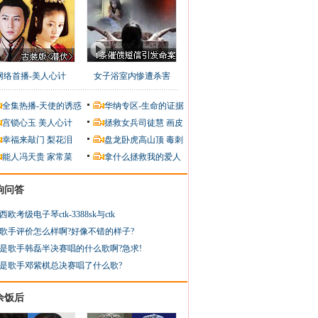
网络首播-美人心计
女子浴室内惨遭杀害
全集热播-天使的诱惑
华纳专区-生命的证据
宫锁心玉
美人心计
拯救女兵司徒慧
画皮
幸福来敲门
梨花泪
盘龙卧虎高山顶
毒刺
能人冯天贵
家常菜
拿什么拯救我的爱人
狗问答
西欧考级电子琴ctk-3388sk与ctk
歌手评价怎么样啊?好像不错的样子?
是歌手韩磊半决赛唱的什么歌啊?急求!
是歌手邓紫棋总决赛唱了什么歌?
余饭后