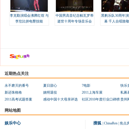
李克勤演唱会沸腾红馆 与
中国男高音纪念帕瓦罗蒂
黑豹乐队30周年
李玟比拼电臀技能
逝世十周年专场音乐会
幕 千人合唱致
近期热点关注
永不磨灭的番号
夏日甜心
7电影
快乐
新还珠格格
姚明退役
2011上海车展
私募
2011高考试题答案
感动中国十大母亲评选
社区2010年度行业口碑榜
贵州
网站地图
娱乐中心
搜狐
|
ChinaRen
|
焦点