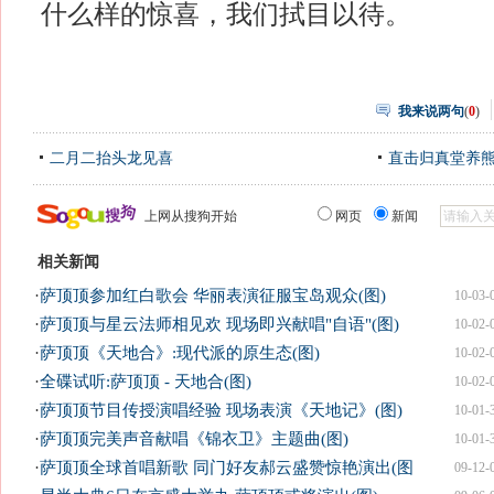
什么样的惊喜，我们拭目以待。
我来说两句
(
0
)
二月二抬头龙见喜
直击归真堂养
上网从搜狗开始
网页
新闻
相关新闻
·
萨顶顶参加红白歌会 华丽表演征服宝岛观众(图)
10-03-
·
萨顶顶与星云法师相见欢 现场即兴献唱"自语"(图)
10-02-
·
萨顶顶《天地合》:现代派的原生态(图)
10-02-
·
全碟试听:萨顶顶 - 天地合(图)
10-02-
·
萨顶顶节目传授演唱经验 现场表演《天地记》(图)
10-01-
·
萨顶顶完美声音献唱《锦衣卫》主题曲(图)
10-01-
·
萨顶顶全球首唱新歌 同门好友郝云盛赞惊艳演出(图
09-12-