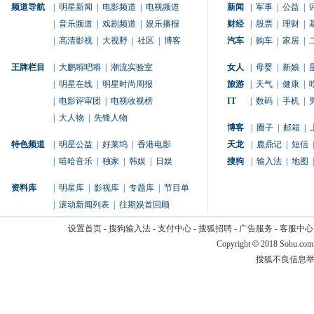
频道导航
|
明星新闻
|
电影频道
|
电视频道
新闻
|
军事
|
公益
|
|
音乐频道
|
戏剧频道
|
娱乐播报
财经
|
股票
|
理财
|
|
高清影视
|
大视野
|
社区
|
博客
汽车
|
购车
|
家居
|
王牌栏目
|
大鹏嘚吧嘚
|
潮流实验室
女人
|
母婴
|
新娘
|
|
明星在线
|
明星时尚周报
旅游
|
天气
|
健康
|
|
电影评审团
|
电视收视榜
IT
|
数码
|
手机
|
|
大人物
|
先锋人物
博客
|
圈子
|
邮箱
|
特色频道
|
明星公益
|
好莱坞
|
香港电影
天龙
|
鹿鼎记
|
短信
|
|
嘻哈音乐
|
独家
|
韩娱
|
日娱
搜狗
|
输入法
|
地图
|
资料库
|
明星库
|
影视库
|
专题库
|
节目单
|
滚动新闻列表
|
往期娱首回顾
设置首页
-
搜狗输入法
-
支付中心
-
搜狐招聘
-
广告服务
-
客服中心
Copyright
©
2018 Sohu.com
搜狐不良信息