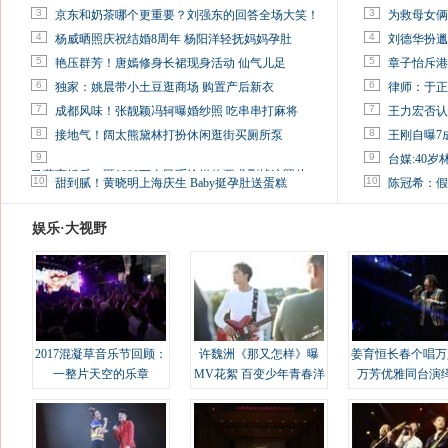
3
3
京东和奶茶哪个更重要？刘强东的回答全场大笑！
为救母女俩
4
4
杨威晒照庆祝结婚8周年 杨阳洋轻抚妈妈孕肚
刘德华扮邋
5
5
艳压群芳！唐嫣修身长裙现身活动 仙气儿足
章子怡斥港
6
6
独家：姚晨带小土豆逛商场 购置产后新衣
律师：于正
7
7
成都风味！张靓颖冯轲曝婚纱照 吃串串打麻将
王力宏否认
8
8
接地气！阔太熊黛林打扮休闲逛街买厕所泵
王刚自曝7
9
9
台媒:40
马蓉离婚后，砸1000万人民币给媒体要求删掉这照片
10
10
甜到腻！黄晓明上海庆生 Baby挺孕肚送蛋糕
陈冠希：假
娱乐·大视野
2017混凝草音乐节回顾：
许魏洲《那又怎样》曝
姜育恒长春个唱万
一整片天空的乐章
MV花絮 百变少年青春洋
万芳优雅同台演
溢