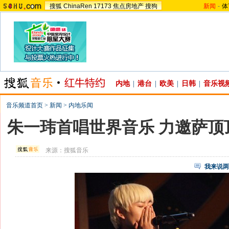
搜狐
ChinaRen
17173
焦点房地产
搜狗
新闻
-
体
内地
|
港台
|
欧美
|
日韩
|
音乐视
音乐频道首页
>
新闻
>
内地乐闻
朱一玮首唱世界音乐 力邀萨顶
来源：
搜狐音乐
我来说两