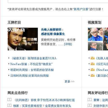
*发表评论前请先注册成为搜狐用户，请点击右上角
“新用户注册”
进行注册！
王牌栏目
视频策划
先锋人物黄晓明：
感谢低潮 偶像重生
黄晓明开始意识到，有些事
情需要改变。……
[详细]
《秘密天使》陈翔情迷金素恩YURA
《先锋人
NewFace张俪：不怕定型“物质女”
《综艺马
明星时尚周报：女明星的欲望衣橱
《NewF
日韩时尚周报
好莱坞街拍周报
《夏日甜
更多 >>
网友点击排行
网友评论排行
1
1
《比利林恩》首映 章子怡范冰冰冯小刚捧场红毯
董卿：这两
2
2
独家：买菜也要拗造型！金星携女逛街有派头
刘德华新片