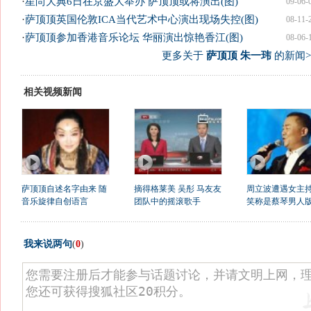
·
星尚大典6日在京盛大举办 萨顶顶或将演出(图)
09-06-
·
萨顶顶英国伦敦ICA当代艺术中心演出现场失控(图)
08-11-
·
萨顶顶参加香港音乐论坛 华丽演出惊艳香江(图)
08-06-
更多关于
萨顶顶 朱一玮
的新闻>
相关视频新闻
萨顶顶自述名字由来 随
摘得格莱美 吴彤 马友友
周立波遭遇女主
音乐旋律自创语言
团队中的摇滚歌手
笑称是蔡琴男人
我来说两句
(
0
)