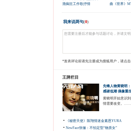
渤疯狂工作歌抒情
曲《世界》M
我来说两句
(
0
)
*发表评论前请先注册成为搜狐用户，请点击
王牌栏目
先锋人物黄晓明：
感谢低潮 偶像重
黄晓明开始意识到
情需要改变。……
《秘密天使》陈翔情迷金素恩YURA
NewFace张俪：不怕定型“物质女”