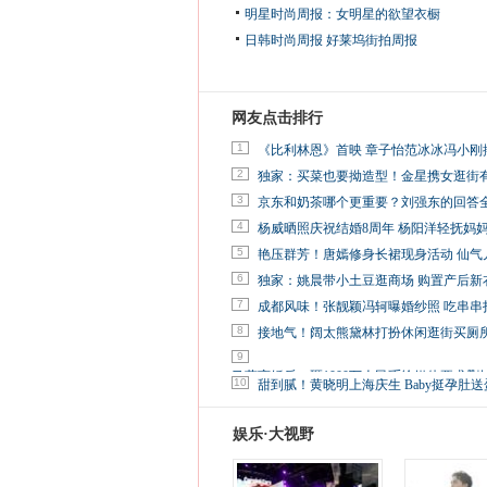
明星时尚周报：女明星的欲望衣橱
日韩时尚周报
好莱坞街拍周报
网友点击排行
1
《比利林恩》首映 章子怡范冰冰冯小刚
2
独家：买菜也要拗造型！金星携女逛街
3
京东和奶茶哪个更重要？刘强东的回答
4
杨威晒照庆祝结婚8周年 杨阳洋轻抚妈
5
艳压群芳！唐嫣修身长裙现身活动 仙气
6
独家：姚晨带小土豆逛商场 购置产后新
7
成都风味！张靓颖冯轲曝婚纱照 吃串串
8
接地气！阔太熊黛林打扮休闲逛街买厕
9
马蓉离婚后，砸1000万人民币给媒体要求删
10
甜到腻！黄晓明上海庆生 Baby挺孕肚送
娱乐·大视野