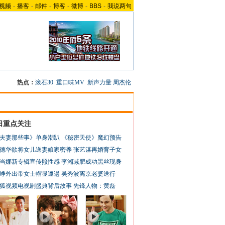
视频
-
播客
-
邮件
-
博客
-
微博
-
BBS
-
我说两句
热点：
滚石30
重口味MV
新声力量
周杰伦
日重点关注
夫妻那些事》单身潮趴
《秘密天使》魔幻预告
德华欲将女儿送妻娘家密养
张艺谋再婚育子女
当娜新专辑宣传照性感
李湘减肥成功黑丝现身
峥外出带女士帽显邋遢
吴秀波离京老婆送行
狐视频电视剧盛典背后故事
先锋人物：黄磊