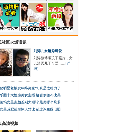
狐社区火爆话题
刘涛儿女清秀可爱
刘涛微博晒孩子照片，女
儿清秀儿子可爱……
[详
细]
秘明星老板发年终奖豪气 真是太给力了
乐圈十大性感美女主播 柳岩侯佩岑比美
莱坞女星素颜差别大 哪个最美哪个坑爹
女星减肥前后惊人对比 范冰冰象腿旧照
狐高清视频