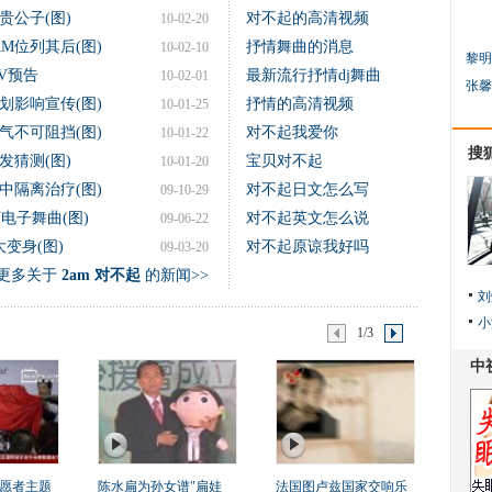
贵公子(图)
对不起的高清视频
10-02-20
M位列其后(图)
抒情舞曲的消息
10-02-10
黎明
V预告
最新流行抒情dj舞曲
10-02-01
张馨
划影响宣传(图)
抒情的高清视频
10-01-25
气不可阻挡(图)
对不起我爱你
10-01-22
搜
发猜测(图)
宝贝对不起
10-01-20
中隔离治疗(图)
对不起日文怎么写
09-10-29
电子舞曲(图)
对不起英文怎么说
09-06-22
变身(图)
对不起原谅我好吗
09-03-20
更多关于
2am 对不起
的新闻>>
刘
小
1/3
愿者主题
陈水扁为孙女谱"扁娃
法国图卢兹国家交响乐