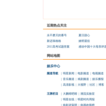
近期热点关注
永不磨灭的番号
夏日甜心
新还珠格格
姚明退役
2011高考试题答案
感动中国十大母亲评
网站地图
娱乐中心
频道导航
|
明星新闻
|
电影频道
|
电视频道
|
音乐频道
|
戏剧频道
|
娱乐播报
|
高清影视
|
大视野
|
社区
|
博客
王牌栏目
|
大鹏嘚吧嘚
|
潮流实验室
|
明星在线
|
明星时尚周报
|
电影评审团
|
电视收视榜