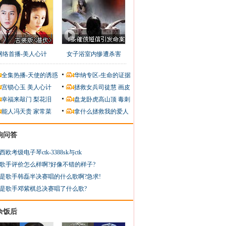
网络首播-美人心计
女子浴室内惨遭杀害
全集热播-天使的诱惑
华纳专区-生命的证据
宫锁心玉
美人心计
拯救女兵司徒慧
画皮
幸福来敲门
梨花泪
盘龙卧虎高山顶
毒刺
能人冯天贵
家常菜
拿什么拯救我的爱人
狗问答
西欧考级电子琴ctk-3388sk与ctk
歌手评价怎么样啊?好像不错的样子?
是歌手韩磊半决赛唱的什么歌啊?急求!
是歌手邓紫棋总决赛唱了什么歌?
余饭后