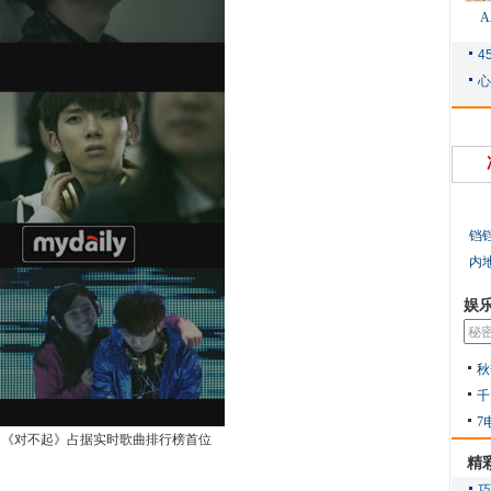
铛
内
娱
秋
千
7
曲《对不起》占据实时歌曲排行榜首位
精