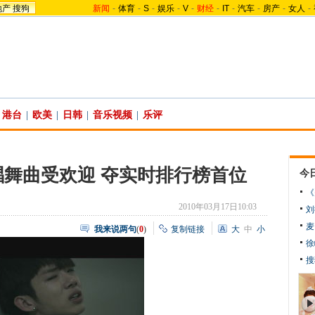
地产
搜狗
新闻
-
体育
-
S
-
娱乐
-
V
-
财经
-
IT
-
汽车
-
房产
-
女人
-
港台
|
欧美
|
日韩
|
音乐视频
|
乐评
唱舞曲受欢迎 夺实时排行榜首位
今
《
2010年03月17日10:03
刘
麦
我来说两句
(
0
)
复制链接
大
中
小
徐
搜