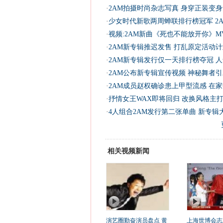
·
2AM拍摄时尚杂志写真 身穿正装变身
·
少女时代新歌两周蝉联排行榜冠军 2A
·
视频:2AM新曲《死也不能放开你》M
·
2AM新专辑推迟发售 打乱原定活动计
·
2AM新专辑发行仅一天排行榜夺冠 人
·
2AM公布新专辑宣传视频 神秘舞者引
·
2AM成员赵权确诊患上甲型流感 在家
·
抒情女王WAX即将回归 改换风格主打
·
4人组合2AM发行第二张单曲 新专辑大
相关视频新闻
演艺圈勤奋演员盘点 黄
上海世博会志