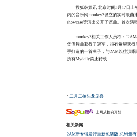
搜狐韩娱讯 北京时间3月17日上
内的音乐网monkey3设立的实时歌
showcase等演出公开了该曲。首次
monkey3相关工作人员称：“2
凭借舞曲获得了冠军，很有希望获得
手打造的一首曲子，与2AM以往演唱
所有Mydaily禁止转载
二月二抬头龙见喜
上网从搜狗开始
相关新闻
·
2AM新专辑发行重新包装版 总销量有望