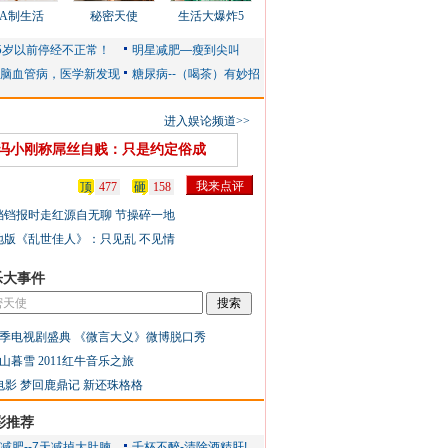
AA制生活
秘密天使
生活大爆炸5
进入娱论频道>>
冯小刚称屌丝自贱：只是约定俗成
顶
477
砸
158
铛铛报时走红源自无聊 节操碎一地
地版《乱世佳人》：只见乱 不见情
乐大事件
季电视剧盛典
《微言大义》微博脱口秀
山暮雪
2011红牛音乐之旅
电影
梦回鹿鼎记
新还珠格格
彩推荐