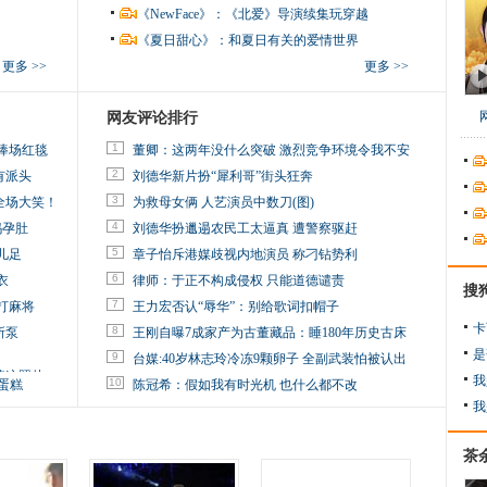
《NewFace》：《北爱》导演续集玩穿越
《夏日甜心》：和夏日有关的爱情世界
更多 >>
更多 >>
网友评论排行
1
捧场红毯
董卿：这两年没什么突破 激烈竞争环境令我不安
2
有派头
刘德华新片扮“犀利哥”街头狂奔
3
全场大笑！
为救母女俩 人艺演员中数刀(图)
4
妈孕肚
刘德华扮邋遢农民工太逼真 遭警察驱赶
5
儿足
章子怡斥港媒歧视内地演员 称刁钻势利
6
衣
律师：于正不构成侵权 只能道德谴责
搜
7
打麻将
王力宏否认“辱华”：别给歌词扣帽子
卡
8
所泵
王刚自曝7成家产为古董藏品：睡180年历史古床
是
9
台媒:40岁林志玲冷冻9颗卵子 全副武装怕被认出
掉这照片
我
10
蛋糕
陈冠希：假如我有时光机 也什么都不改
我
茶