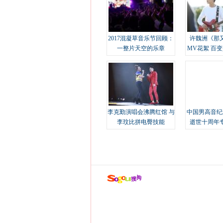
2017混凝草音乐节回顾：
许魏洲《那
一整片天空的乐章
MV花絮 百
溢
李克勤演唱会沸腾红馆 与
中国男高音纪
李玟比拼电臀技能
逝世十周年