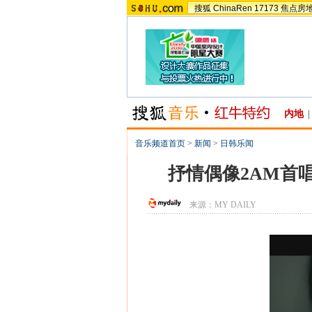
搜狐
ChinaRen
17173
焦点房
内地
|
音乐频道首页
>
新闻
>
日韩乐闻
抒情偶像2AM首
来源：
MY DAILY