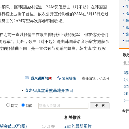
午消息，据韩国媒体报道，2AM凭借新曲《对不起》在韩国国
曲排行榜上占据了首位。依次公开宣传影像的2AM在3月15日通过
演唱舞曲的2AM有望再次席卷韩国歌坛。
AM在之前一直以抒情曲在歌曲排行榜上获得冠军，但在这次他们
周冠军”。此外，歌曲《对不起》是由韩国著名音乐家方施赫亲
过的抒情曲不同，是一首强有节奏感的舞曲。韩尚淑/文 版权
娱
《秘
我来说两句
(
0
)
复制链接
责任编辑：小斑马
《执
《凶
直击归真堂养熊基地开放日
《血
《十
网页
新闻
今
相关推荐
突破10万(图)
2am的最新图片
10-03-09