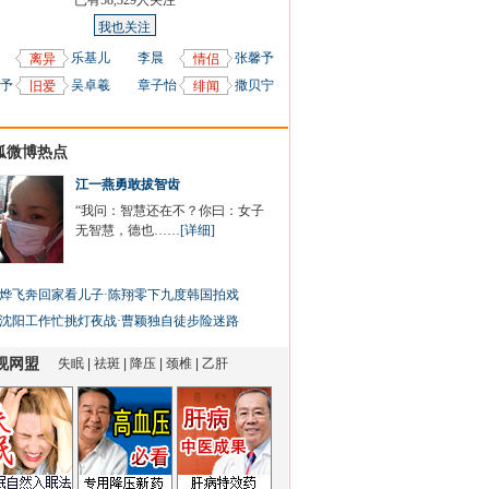
已有
58,329
人关注
我也关注
乐基儿
李晨
张馨予
离异
情侣
予
吴卓羲
章子怡
撒贝宁
旧爱
绯闻
狐微博热点
江一燕勇敢拔智齿
“我问：智慧还在不？你曰：女子
无智慧，德也……
[详细]
烨飞奔回家看儿子
·
陈翔零下九度韩国拍戏
沈阳工作忙挑灯夜战
·
曹颖独自徒步险迷路