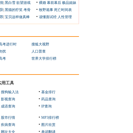
情
|
黑白雪
欲望游戏
裸婚
幕前幕后
极品姐妹
异
|
黑猫的狞笑
考骨
牧野诡事
死亡时间表
荐
|
宝贝这样做真棒
读懂面试经
人性管理
1高考进行时
搜狐大视野
勿扰
人口普查
1高考
世界大学排行榜
实用工具
搜狗输入法
基金排行
影视查询
药品查询
成语查询
IP查询
股市行情
MP3排行榜
疾病查询
图片欣赏
网址大全
单词翻译