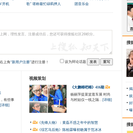
V开机
歌" 堪称最忙碌羁押人
团音乐会
搜
设为辩论话题
右上角
“新用户注册”
进行注册！
视频策划
《大鹏嘚吧嘚》416期
揭
生
杨丽萍提菜篮逛车展 时尚
娱
，有些事
与村姑仅一线之隔…
[详细]
好
[详细]
曝
《先锋人物》：黄磊不惑之年中的智慧
搜
《综艺马后炮》陈柏霖曝初吻属于范冰冰