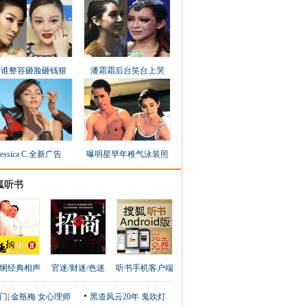
看谁整容砸脸砸钱狠
潘霜霜后台笑台上哭
Jessica C.全新广告
曝明星早年稚气泳装照
狐听书
纲经典相声
官迷/财迷/色迷
听书手机客户端
门
|
金瓶梅
女心理师
黑道风云20年
鬼吹灯