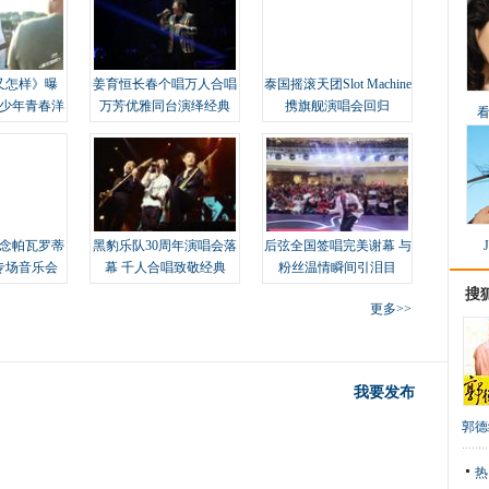
又怎样》曝
姜育恒长春个唱万人合唱
泰国摇滚天团Slot Machine
变少年青春洋
万芳优雅同台演绎经典
携旗舰演唱会回归
念帕瓦罗蒂
黑豹乐队30周年演唱会落
后弦全国签唱完美谢幕 与
专场音乐会
幕 千人合唱致敬经典
粉丝温情瞬间引泪目
搜
更多>>
我要发布
郭德
热