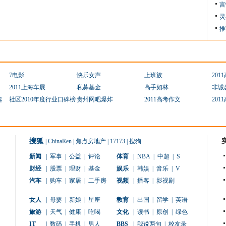
言
灵
推
7电影
快乐女声
上班族
201
2011上海车展
私募基金
高手如林
非诚
选
社区2010年度行业口碑榜
贵州网吧爆炸
2011高考作文
201
搜狐
|
ChinaRen
|
焦点房地产
|
17173
|
搜狗
新闻
|
军事
|
公益
|
评论
体育
|
NBA
|
中超
|
S
财经
|
股票
|
理财
|
基金
娱乐
|
韩娱
|
音乐
|
V
汽车
|
购车
|
家居
|
二手房
视频
|
播客
|
影视剧
女人
|
母婴
|
新娘
|
星座
教育
|
出国
|
留学
|
英语
旅游
|
天气
|
健康
|
吃喝
文化
|
读书
|
原创
|
绿色
IT
|
数码
|
手机
|
男人
BBS
|
我说两句
|
校友录