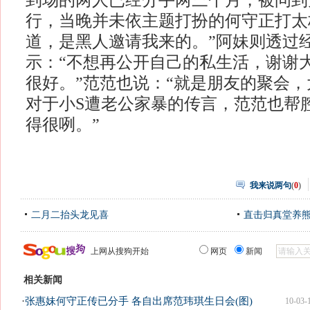
到场的两人已经分手两三个月，被问到
行，当晚并未依主题打扮的何守正打太
道，是黑人邀请我来的。”阿妹则透过
示：“不想再公开自己的私生活，谢谢
很好。”范范也说：“就是朋友的聚会，
对于小S遭老公家暴的传言，范范也帮
得很咧。”
我来说两句
(
0
)
二月二抬头龙见喜
直击归真堂养
上网从搜狗开始
网页
新闻
相关新闻
·
张惠妹何守正传已分手 各自出席范玮琪生日会(图)
10-03-