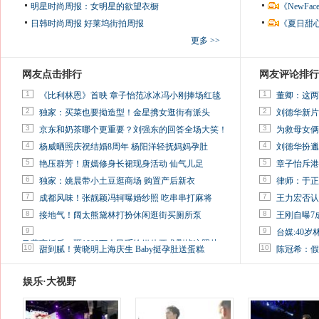
明星时尚周报：女明星的欲望衣橱
《NewF
日韩时尚周报
好莱坞街拍周报
《夏日甜
更多 >>
网友点击排行
网友评论排行
1
1
《比利林恩》首映 章子怡范冰冰冯小刚捧场红毯
董卿：这两
2
2
独家：买菜也要拗造型！金星携女逛街有派头
刘德华新片
3
3
京东和奶茶哪个更重要？刘强东的回答全场大笑！
为救母女俩
4
4
杨威晒照庆祝结婚8周年 杨阳洋轻抚妈妈孕肚
刘德华扮邋
5
5
艳压群芳！唐嫣修身长裙现身活动 仙气儿足
章子怡斥港
6
6
独家：姚晨带小土豆逛商场 购置产后新衣
律师：于正
7
7
成都风味！张靓颖冯轲曝婚纱照 吃串串打麻将
王力宏否认
8
8
接地气！阔太熊黛林打扮休闲逛街买厕所泵
王刚自曝7
9
9
台媒:40
马蓉离婚后，砸1000万人民币给媒体要求删掉这照片
10
10
甜到腻！黄晓明上海庆生 Baby挺孕肚送蛋糕
陈冠希：假
娱乐·大视野