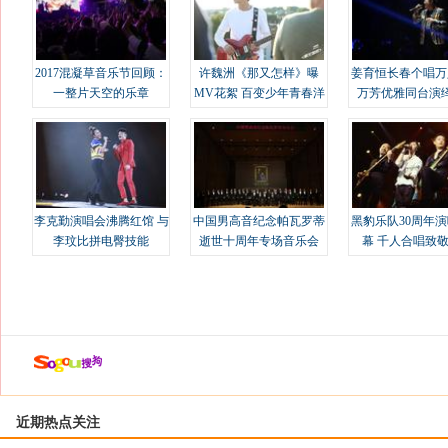
2017混凝草音乐节回顾：
许魏洲《那又怎样》曝
姜育恒长春个唱万
一整片天空的乐章
MV花絮 百变少年青春洋
万芳优雅同台演
溢
李克勤演唱会沸腾红馆 与
中国男高音纪念帕瓦罗蒂
黑豹乐队30周年
李玟比拼电臀技能
逝世十周年专场音乐会
幕 千人合唱致
近期热点关注