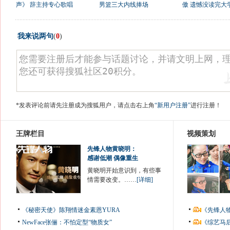
声》 辞主持专心歌唱
男篮三大内线捧场
傲 遗憾没读完大
我来说两句
(
0
)
*发表评论前请先注册成为搜狐用户，请点击右上角
“新用户注册”
进行注册！
王牌栏目
视频策划
先锋人物黄晓明：
感谢低潮 偶像重生
黄晓明开始意识到，有些事
情需要改变。……
[详细]
《秘密天使》陈翔情迷金素恩YURA
《先锋人
NewFace张俪：不怕定型“物质女”
《综艺马