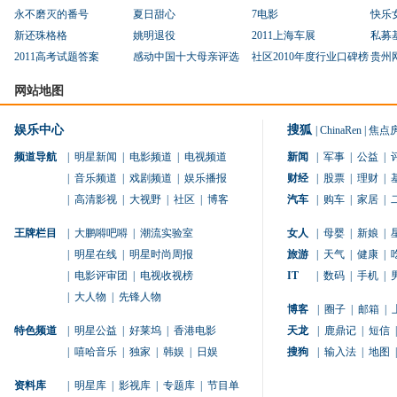
永不磨灭的番号
夏日甜心
7电影
快乐
新还珠格格
姚明退役
2011上海车展
私募
2011高考试题答案
感动中国十大母亲评选
社区2010年度行业口碑榜
贵州
网站地图
娱乐中心
搜狐
|
ChinaRen
|
焦点
频道导航
|
明星新闻
|
电影频道
|
电视频道
新闻
|
军事
|
公益
|
|
音乐频道
|
戏剧频道
|
娱乐播报
财经
|
股票
|
理财
|
|
高清影视
|
大视野
|
社区
|
博客
汽车
|
购车
|
家居
|
王牌栏目
|
大鹏嘚吧嘚
|
潮流实验室
女人
|
母婴
|
新娘
|
|
明星在线
|
明星时尚周报
旅游
|
天气
|
健康
|
|
电影评审团
|
电视收视榜
IT
|
数码
|
手机
|
|
大人物
|
先锋人物
博客
|
圈子
|
邮箱
|
特色频道
|
明星公益
|
好莱坞
|
香港电影
天龙
|
鹿鼎记
|
短信
|
|
嘻哈音乐
|
独家
|
韩娱
|
日娱
搜狗
|
输入法
|
地图
|
资料库
|
明星库
|
影视库
|
专题库
|
节目单