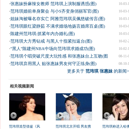
·
张惠妹扮麻辣女教师 范玮琪上演制服诱惑(图)
10-03-
·
范玮琪婚前单身聚会 与小S齐变身俏丽军官(图)
10-03-
·
姐妹淘被曝名存实亡 阿雅范玮琪吴佩慈破传言(图)
10-03-
·
范玮琪眼红梁静茹 不满求婚场地扬言婚席百桌(图)
10-03-
·
陈建州范玮琪:抓紧年内办婚礼(图)
10-03-
·
范玮琪大方秀钻戒 与黑人十指紧扣返台(图)
10-02-
·
"黑人"陈建州NBA中场向范玮琪求婚成功(图)
10-02-
·
范玮琪个唱突破尺度大玩性感 和张惠妹台上互吻(图
08-11-
·
范玮琪弃用黑人 贴张惠妹男友何守正练身(图)
08-10-
更多关于
范玮琪 张惠妹
的新闻>
相关视频新闻
范玮琪造型借鉴《风
范玮琪北京开唱 男友携
范玮琪称进入哈