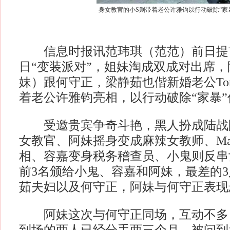
身女教官的小S则带着老公许雅钧以行动破除“家
信息时报讯范玮琪（范范）前日提前
日“变装派对”，姐妹淘成双成对出席
妹）跟何守正，梁静茹也偕新婚老公To
着老公许雅钧亮相，以行动破除“家暴”
受邀贵宾争奇斗艳，黑人扮成陆战队
女教官、阿妹摇身变成麻辣女教师、Mak
相、容嘉变身税务稽查员、小鬼则反串
前3名颁给小鬼、容嘉和阿妹，最差的
茹夫妇以及何守正，阿妹与何守正表现
阿妹这次与何守正同场，互动不多