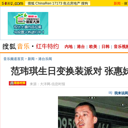
搜狐
ChinaRen
17173
焦点房地产
搜狗
新闻
-
体
内地
|
港台
|
欧美
|
日韩
|
音乐视
音乐频道首页
>
新闻
>
港台乐闻
范玮琪生日变换装派对 张惠
来源：
大洋网-信息时报
我来说两