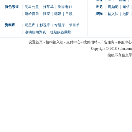
特色频道
|
明星公益
|
好莱坞
|
香港电影
天龙
|
鹿鼎记
|
短信
|
|
嘻哈音乐
|
独家
|
韩娱
|
日娱
搜狗
|
输入法
|
地图
|
资料库
|
明星库
|
影视库
|
专题库
|
节目单
|
滚动新闻列表
|
往期娱首回顾
设置首页
-
搜狗输入法
-
支付中心
-
搜狐招聘
-
广告服务
-
客服中心
Copyright
©
2018 Sohu.com
搜狐不良信息