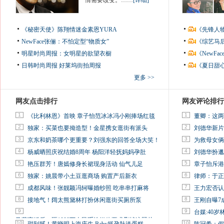
情需要改变。……
[详细]
《秘密天使》陈翔情迷金素恩YURA
《先锋人
NewFace张俪：不怕定型“物质女”
《综艺马
明星时尚周报：女明星的欲望衣橱
《NewF
日韩时尚周报
好莱坞街拍周报
《夏日甜
更多 >>
网友点击排行
网友评论排行
1
1
《比利林恩》首映 章子怡范冰冰冯小刚捧场红毯
董卿：这两
2
2
独家：买菜也要拗造型！金星携女逛街有派头
刘德华新片
3
3
京东和奶茶哪个更重要？刘强东的回答全场大笑！
为救母女俩
4
4
杨威晒照庆祝结婚8周年 杨阳洋轻抚妈妈孕肚
刘德华扮邋
5
5
艳压群芳！唐嫣修身长裙现身活动 仙气儿足
章子怡斥港
6
6
独家：姚晨带小土豆逛商场 购置产后新衣
律师：于正
7
7
成都风味！张靓颖冯轲曝婚纱照 吃串串打麻将
王力宏否认
8
8
接地气！阔太熊黛林打扮休闲逛街买厕所泵
王刚自曝7
9
9
台媒:40
马蓉离婚后，砸1000万人民币给媒体要求删掉这照片
10
10