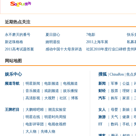
近期热点关注
永不磨灭的番号
夏日甜心
7电影
快乐
新还珠格格
姚明退役
2011上海车展
私募
2011高考试题答案
感动中国十大母亲评选
社区2010年度行业口碑榜
贵州
网站地图
娱乐中心
搜狐
|
ChinaRen
|
焦点
频道导航
|
明星新闻
|
电影频道
|
电视频道
新闻
|
军事
|
公益
|
|
音乐频道
|
戏剧频道
|
娱乐播报
财经
|
股票
|
理财
|
|
高清影视
|
大视野
|
社区
|
博客
汽车
|
购车
|
家居
|
王牌栏目
|
大鹏嘚吧嘚
|
潮流实验室
女人
|
母婴
|
新娘
|
|
明星在线
|
明星时尚周报
旅游
|
天气
|
健康
|
|
电影评审团
|
电视收视榜
IT
|
数码
|
手机
|
|
大人物
|
先锋人物
博客
|
圈子
|
邮箱
|