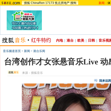
搜狐
ChinaRen
17173
焦点房地产
搜狗
新闻
-
体
内地
|
港台
|
欧美
|
日韩
|
音乐视
音乐频道首页
>
新闻
>
港台乐闻
台湾创作才女张悬音乐Live 
来源：
搜狐音乐
我来说两