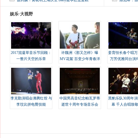
甜到腻！黄晓明上海庆生 Baby挺孕肚送蛋糕
陈冠希：假
娱乐·大视野
2017混凝草音乐节回顾：
许魏洲《那又怎样》曝
姜育恒长春个唱万
一整片天空的乐章
MV花絮 百变少年青春洋
万芳优雅同台演
溢
李克勤演唱会沸腾红馆 与
中国男高音纪念帕瓦罗蒂
黑豹乐队30周年
李玟比拼电臀技能
逝世十周年专场音乐会
幕 千人合唱致