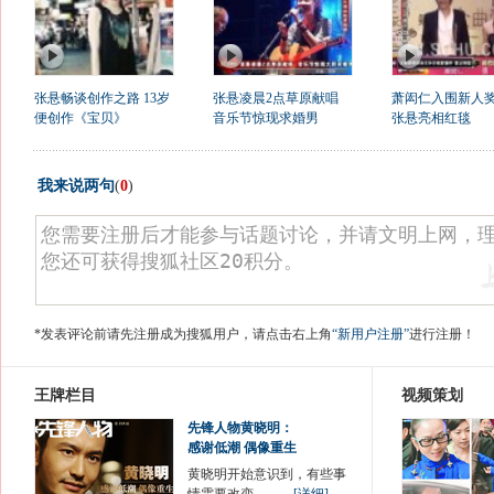
张悬畅谈创作之路 13岁
张悬凌晨2点草原献唱
萧闳仁入围新人奖
便创作《宝贝》
音乐节惊现求婚男
张悬亮相红毯
我来说两句
(
0
)
*发表评论前请先注册成为搜狐用户，请点击右上角
“新用户注册”
进行注册！
王牌栏目
视频策划
先锋人物黄晓明：
感谢低潮 偶像重生
黄晓明开始意识到，有些事