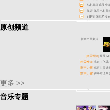
林忆莲开唱展神级
凯蒂-佩里电影首
刘忻首张唱片发布
原创频道
新声力量频道
[
全国巡演
]
魏晨I
[
全国巡演
]
北京：飞儿
[
新声力量
]
感官世界迷
[
新声力量
]
狮子座绵羊
更多 >>
音乐专题