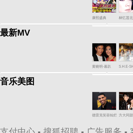
康熙盛典
林忆莲北
最新MV
黄晓明-暮趴
S.H.E-
音乐美图
德雷克笑容灿烂
方大同甜
支付中心
-
搜狐招聘
-
广告服务
-