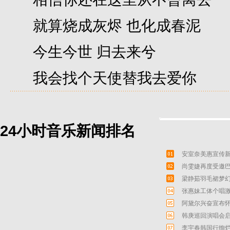
就算烧成灰烬 也化成春泥
今生今世 归去来兮
我会找个天使替我去爱你
24小时音乐新闻排名
安室奈美惠宣传新
尚雯婕再度受邀巴
梁静茹羽毛裙梦幻
张惠妹工体个唱激
阿黛尔兴奋宣布怀
韩庚巡回演唱会启
李宇春韩国行绚烂