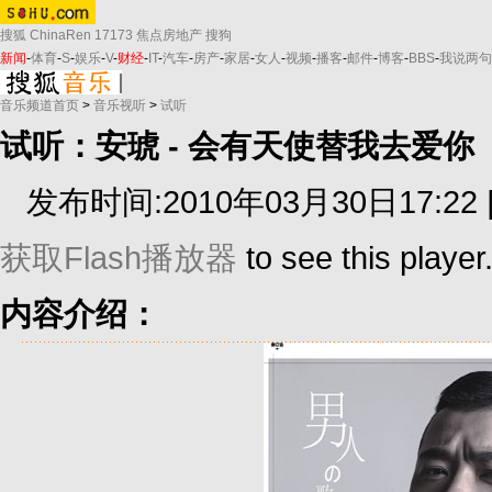
搜狐
ChinaRen
17173
焦点房地产
搜狗
新闻
-
体育
-
S
-
娱乐
-
V
-
财经
-
IT
-
汽车
-
房产
-
家居
-
女人
-
视频
-
播客
-
邮件
-
博客
-
BBS
-
我说两句
音乐频道首页
>
音乐视听
>
试听
试听：安琥 - 会有天使替我去爱你
发布时间:2010年03月30日17:22 
获取Flash播放器
to see this player
内容介绍：