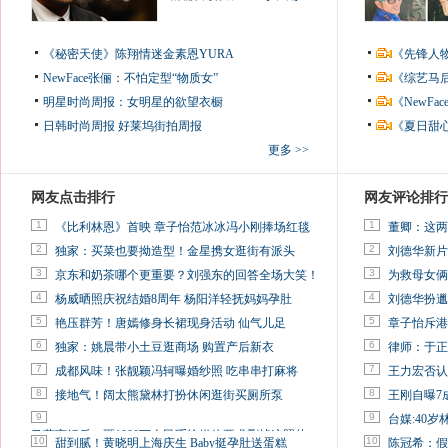
《秘密天使》陈翔情迷金素恩YURA
《先锋人
NewFace张俪：不怕定型“物质女”
《综艺马
明星时尚周报：女明星的欲望衣橱
《NewF
日韩时尚周报
好莱坞街拍周报
《夏日甜
更多 >>
网友点击排行
网友评论排行
1
1
《比利林恩》首映 章子怡范冰冰冯小刚捧场红毯
董卿：这两
2
2
独家：买菜也要拗造型！金星携女逛街有派头
刘德华新片
3
3
京东和奶茶哪个更重要？刘强东的回答全场大笑！
为救母女俩
4
4
杨威晒照庆祝结婚8周年 杨阳洋轻抚妈妈孕肚
刘德华扮邋
5
5
艳压群芳！唐嫣修身长裙现身活动 仙气儿足
章子怡斥港
6
6
独家：姚晨带小土豆逛商场 购置产后新衣
律师：于正
7
7
成都风味！张靓颖冯轲曝婚纱照 吃串串打麻将
王力宏否认
8
8
接地气！阔太熊黛林打扮休闲逛街买厕所泵
王刚自曝7
9
9
台媒:40
马蓉离婚后，砸1000万人民币给媒体要求删掉这照片
10
10
甜到腻！黄晓明上海庆生 Baby挺孕肚送蛋糕
陈冠希：假