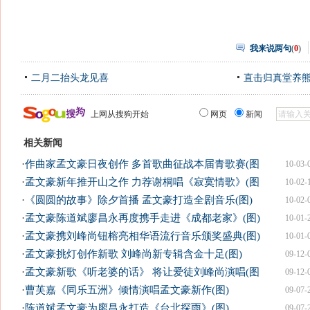
我来说两句
(
0
)
二月二抬头龙见喜
直击归真堂养
上网从搜狗开始
网页
新闻
相关新闻
·
作曲家孟文豪日夜创作 多首歌曲征战本届青歌赛(图
10-03-
·
孟文豪新年推开山之作 力荐谢桐唱《寂寞情歌》(图
10-02-
·
《圆圆的故事》除夕首播 孟文豪打造全剧音乐(图)
10-02-
·
孟文豪陈道斌廖昌永再度携手走进《成都老家》(图)
10-01-
·
孟文豪携刘峰尚钮榕亮相华语流行音乐颁奖盛典(图)
10-01-
·
孟文豪挑灯创作新歌 刘峰尚新专辑含金十足(图)
09-12-
·
孟文豪新歌《听老婆的话》 将让爱徒刘峰尚演唱(图
09-12-
·
曹芙嘉《同乐五洲》倾情演唱孟文豪新作(图)
09-07-
·
陈道斌孟文豪为廖昌永打造《台北探雨》(图)
09-07-