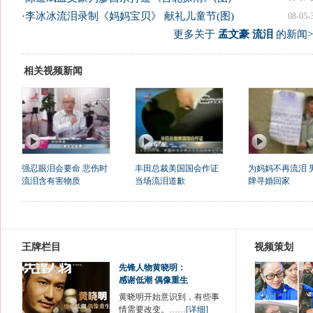
·
李冰冰流泪录制《妈妈宝贝》 献礼儿童节(图)
08-05-
更多关于
孟文豪 流泪
的新闻>
相关视频新闻
强忍眼泪会要命 悲伤时
丰田总裁美国国会作证
为妈妈不再流泪 
流泪含有害物质
当场流泪道歉
牌寻婚回家
王牌栏目
视频策划
先锋人物黄晓明：
感谢低潮 偶像重生
黄晓明开始意识到，有些事
情需要改变。……
[详细]