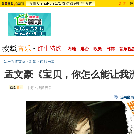
搜狐
ChinaRen
17173
焦点房地产
搜狗
新闻
-
体
内地
|
港台
|
欧美
|
日韩
|
音乐视
音乐频道首页
>
新闻
>
内地乐闻
孟文豪《宝贝，你怎么能让我流
来源：
搜狐音乐
我来说两