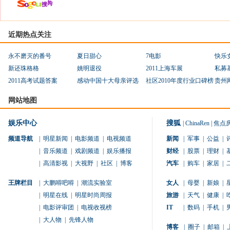
近期热点关注
永不磨灭的番号
夏日甜心
7电影
快乐
新还珠格格
姚明退役
2011上海车展
私募
2011高考试题答案
感动中国十大母亲评选
社区2010年度行业口碑榜
贵州
网站地图
娱乐中心
搜狐
|
ChinaRen
|
焦点
频道导航
|
明星新闻
|
电影频道
|
电视频道
新闻
|
军事
|
公益
|
|
音乐频道
|
戏剧频道
|
娱乐播报
财经
|
股票
|
理财
|
|
高清影视
|
大视野
|
社区
|
博客
汽车
|
购车
|
家居
|
王牌栏目
|
大鹏嘚吧嘚
|
潮流实验室
女人
|
母婴
|
新娘
|
|
明星在线
|
明星时尚周报
旅游
|
天气
|
健康
|
|
电影评审团
|
电视收视榜
IT
|
数码
|
手机
|
|
大人物
|
先锋人物
博客
|
圈子
|
邮箱
|