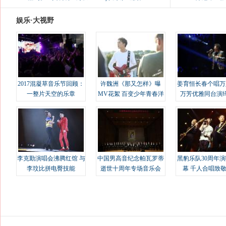
娱乐·大视野
2017混凝草音乐节回顾：
许魏洲《那又怎样》曝
姜育恒长春个唱万
一整片天空的乐章
MV花絮 百变少年青春洋
万芳优雅同台演
溢
李克勤演唱会沸腾红馆 与
中国男高音纪念帕瓦罗蒂
黑豹乐队30周年
李玟比拼电臀技能
逝世十周年专场音乐会
幕 千人合唱致