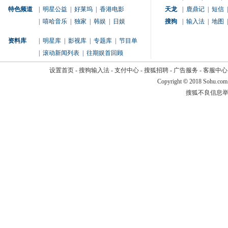
特色频道
|
明星公益
|
好莱坞
|
香港电影
天龙
|
鹿鼎记
|
短信
|
|
嘻哈音乐
|
独家
|
韩娱
|
日娱
搜狗
|
输入法
|
地图
|
资料库
|
明星库
|
影视库
|
专题库
|
节目单
|
滚动新闻列表
|
往期娱首回顾
设置首页
-
搜狗输入法
-
支付中心
-
搜狐招聘
-
广告服务
-
客服中心
Copyright
©
2018 Sohu.com
搜狐不良信息