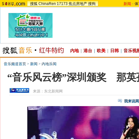
搜狐
ChinaRen
17173
焦点房地产
搜狗
新闻
-
体
内地
|
港台
|
欧美
|
日韩
|
音乐视
音乐频道首页
>
新闻
>
内地乐闻
“音乐风云榜”深圳颁奖 那英
来源：
东北新闻网
我来说两