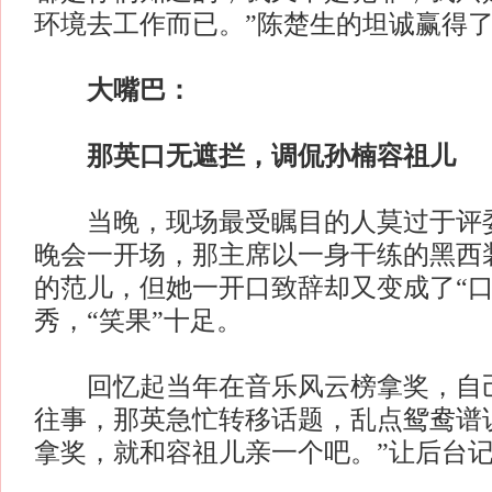
环境去工作而已。”陈楚生的坦诚赢得
大嘴巴：
那英口无遮拦，调侃孙楠容祖儿
当晚，现场最受瞩目的人莫过于评委
晚会一开场，那主席以一身干练的黑西
的范儿，但她一开口致辞却又变成了“口
秀，“笑果”十足。
回忆起当年在音乐风云榜拿奖，自己
往事，那英急忙转移话题，乱点鸳鸯谱
拿奖，就和容祖儿亲一个吧。”让后台