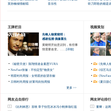
英孙楠倾情献唱
音乐性
听刀郎歌的都是
王牌栏目
视频策划
先锋人物黄晓明：
感谢低潮 偶像重生
黄晓明开始意识到，有些事
情需要改变。……
[详细]
《秘密天使》陈翔情迷金素恩YURA
《先锋人
NewFace张俪：不怕定型“物质女”
《综艺马
明星时尚周报：女明星的欲望衣橱
《NewF
日韩时尚周报
好莱坞街拍周报
《夏日甜
更多 >>
网友点击排行
网友评论排行
1
1
《比利林恩》首映 章子怡范冰冰冯小刚捧场红毯
董卿：这两