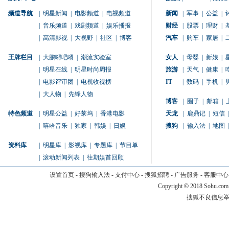
频道导航
|
明星新闻
|
电影频道
|
电视频道
新闻
|
军事
|
公益
|
|
音乐频道
|
戏剧频道
|
娱乐播报
财经
|
股票
|
理财
|
|
高清影视
|
大视野
|
社区
|
博客
汽车
|
购车
|
家居
|
王牌栏目
|
大鹏嘚吧嘚
|
潮流实验室
女人
|
母婴
|
新娘
|
|
明星在线
|
明星时尚周报
旅游
|
天气
|
健康
|
|
电影评审团
|
电视收视榜
IT
|
数码
|
手机
|
|
大人物
|
先锋人物
博客
|
圈子
|
邮箱
|
特色频道
|
明星公益
|
好莱坞
|
香港电影
天龙
|
鹿鼎记
|
短信
|
|
嘻哈音乐
|
独家
|
韩娱
|
日娱
搜狗
|
输入法
|
地图
|
资料库
|
明星库
|
影视库
|
专题库
|
节目单
|
滚动新闻列表
|
往期娱首回顾
设置首页
-
搜狗输入法
-
支付中心
-
搜狐招聘
-
广告服务
-
客服中心
Copyright
©
2018 Sohu.com
搜狐不良信息