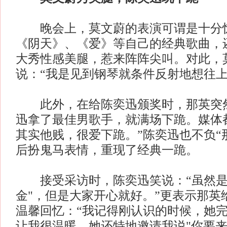
晚会上，莫文蔚的表演可谓是十分
《阴天》、《爱》等自己的经典歌曲，
大秀性感美腿，惹来阵阵尖叫。对此，
说：“我是见到钢琴就条件反射地想往上
此外，在给陈奕迅颁奖时，那英突然
迅拿了最佳男歌手，就满场下跪。媒体
其实他贱，很爱下跪。”陈奕迅也不负“
后扮鬼马表情，重现了经典一跪。
接受采访时，陈奕迅笑说：“虽然是
金"，但是大家开心就好。”更表示那英
温馨回忆：“我记得刚认识的时候，她
让我很温暖。她还特地邀请我说"你要