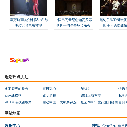
李克勤演唱会沸腾红馆 与
中国男高音纪念帕瓦罗蒂
黑豹乐队30周年
李玟比拼电臀技能
逝世十周年专场音乐会
幕 千人合唱致
近期热点关注
永不磨灭的番号
夏日甜心
7电影
快乐
新还珠格格
姚明退役
2011上海车展
私募
2011高考试题答案
感动中国十大母亲评选
社区2010年度行业口碑榜
贵州
网站地图
娱乐中心
搜狐
|
ChinaRen
|
焦点