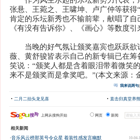
作为风生水起的乐坛新势力代表，周
张悬、王菀之、王啸坤、卢广仲等获得“
肯定的乐坛新秀也不输前辈，献唱了自
《有没有告诉你》、《画心》等数度引
当晚的好气氛让颁奖嘉宾也跃跃欲
薇、黄舒骏皆表示自己的新专辑已在筹
笑说：“颁奖人都是含着眼泪带着微笑
来不是颁奖而是拿奖吧。”(本文来源：金
我来说两句
(
二月二抬头龙见喜
直击归真堂养
上网从搜狗开始
网页
新闻
相关新闻
·
音乐风云榜那英号令众星 着装性感发言幽默
10-04-