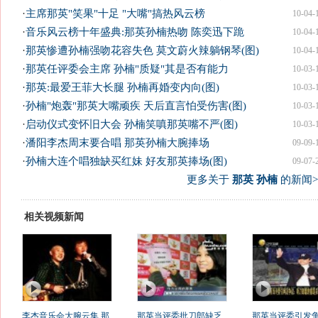
·
主席那英"笑果"十足 "大嘴"搞热风云榜
10-04-
·
音乐风云榜十年盛典:那英孙楠热吻 陈奕迅下跪
10-04-
·
那英惨遭孙楠强吻花容失色 莫文蔚火辣躺钢琴(图)
10-04-
·
那英任评委会主席 孙楠"质疑"其是否有能力
10-03-
·
那英:最爱王菲大长腿 孙楠再婚变内向(图)
10-03-
·
孙楠"炮轰"那英大嘴顽疾 天后直言怕受伤害(图)
10-03-
·
启动仪式变怀旧大会 孙楠笑嗔那英嘴不严(图)
10-03-
·
潘阳李杰周末要合唱 那英孙楠大腕捧场
09-09-
·
孙楠大连个唱独缺买红妹 好友那英捧场(图)
09-07-
更多关于
那英 孙楠
的新闻>
相关视频新闻
李杰音乐会大腕云集 那
那英当评委批刀郎缺乏
那英当评委引发争