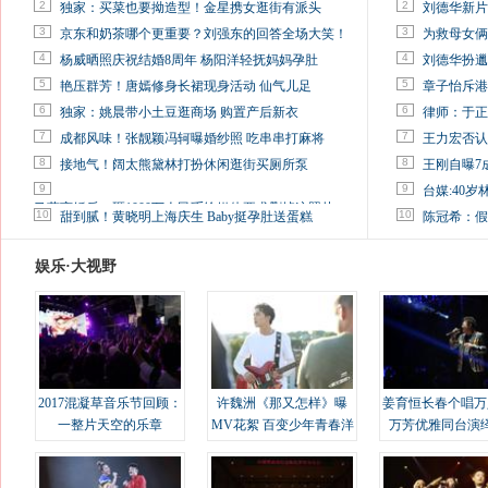
2
2
独家：买菜也要拗造型！金星携女逛街有派头
刘德华新片
3
3
京东和奶茶哪个更重要？刘强东的回答全场大笑！
为救母女俩
4
4
杨威晒照庆祝结婚8周年 杨阳洋轻抚妈妈孕肚
刘德华扮邋
5
5
艳压群芳！唐嫣修身长裙现身活动 仙气儿足
章子怡斥港
6
6
独家：姚晨带小土豆逛商场 购置产后新衣
律师：于正
7
7
成都风味！张靓颖冯轲曝婚纱照 吃串串打麻将
王力宏否认
8
8
接地气！阔太熊黛林打扮休闲逛街买厕所泵
王刚自曝7
9
9
台媒:40
马蓉离婚后，砸1000万人民币给媒体要求删掉这照片
10
10
甜到腻！黄晓明上海庆生 Baby挺孕肚送蛋糕
陈冠希：假
娱乐·大视野
2017混凝草音乐节回顾：
许魏洲《那又怎样》曝
姜育恒长春个唱万
一整片天空的乐章
MV花絮 百变少年青春洋
万芳优雅同台演
溢