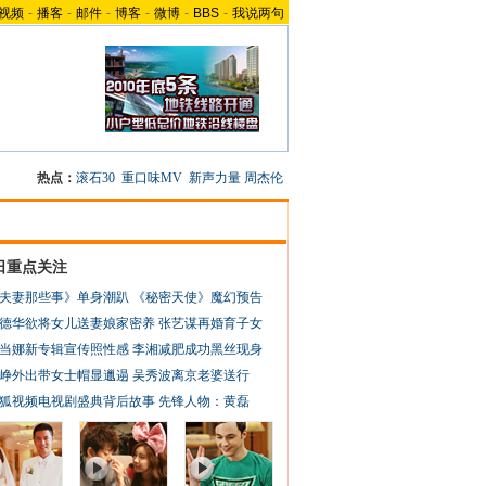
视频
-
播客
-
邮件
-
博客
-
微博
-
BBS
-
我说两句
热点：
滚石30
重口味MV
新声力量
周杰伦
日重点关注
夫妻那些事》单身潮趴
《秘密天使》魔幻预告
德华欲将女儿送妻娘家密养
张艺谋再婚育子女
当娜新专辑宣传照性感
李湘减肥成功黑丝现身
峥外出带女士帽显邋遢
吴秀波离京老婆送行
狐视频电视剧盛典背后故事
先锋人物：黄磊