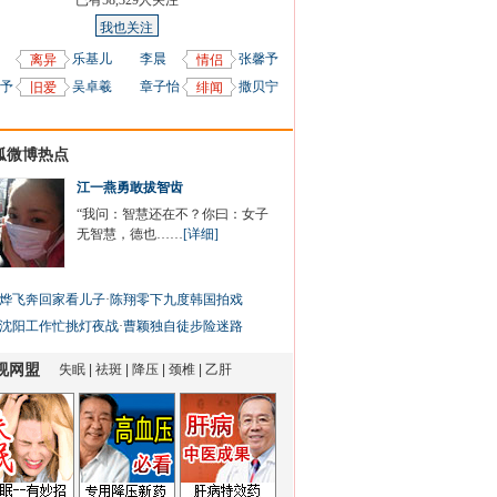
已有
58,329
人关注
我也关注
乐基儿
李晨
张馨予
离异
情侣
予
吴卓羲
章子怡
撒贝宁
旧爱
绯闻
狐微博热点
江一燕勇敢拔智齿
“我问：智慧还在不？你曰：女子
无智慧，德也……
[详细]
烨飞奔回家看儿子
·
陈翔零下九度韩国拍戏
沈阳工作忙挑灯夜战
·
曹颖独自徒步险迷路