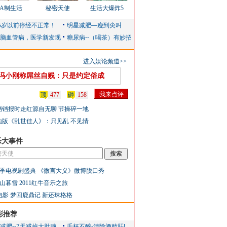
AA制生活
秘密天使
生活大爆炸5
进入娱论频道>>
冯小刚称屌丝自贱：只是约定俗成
顶
477
砸
158
铛铛报时走红源自无聊 节操碎一地
地版《乱世佳人》：只见乱 不见情
乐大事件
季电视剧盛典
《微言大义》微博脱口秀
山暮雪
2011红牛音乐之旅
电影
梦回鹿鼎记
新还珠格格
彩推荐