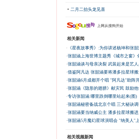
二月二抬头龙见喜
上网从搜狗开始
相关新闻
·
《星夜故事秀》:为你讲述杨坤和张韶
·
张韶涵上海世博主题秀《城市之窗》化
·
张韶涵谈与母亲决裂 武装起来是艺人
·
借鉴阿凡达 张韶涵要将潘多拉星球搬
·
张韶涵6月成都开个唱 "阿凡达"助阵开
·
张韶涵《隐形的翅膀》献灾民 鼓励他
·
专访张韶涵:哪里跌倒哪里站起来(图)
·
张韶涵秘密备战北京个唱 三大秘诀调
·
张韶涵要当纳威公主 潘多拉星球搬进
·
张韶涵5月魔幻星球演唱会 "纳美人"
相关视频新闻