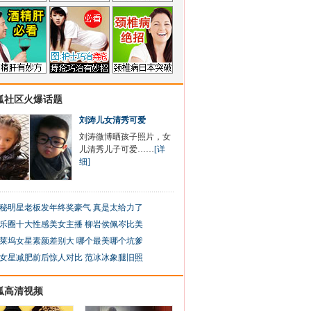
狐社区火爆话题
刘涛儿女清秀可爱
刘涛微博晒孩子照片，女
儿清秀儿子可爱……
[详
细]
秘明星老板发年终奖豪气 真是太给力了
乐圈十大性感美女主播 柳岩侯佩岑比美
莱坞女星素颜差别大 哪个最美哪个坑爹
女星减肥前后惊人对比 范冰冰象腿旧照
狐高清视频