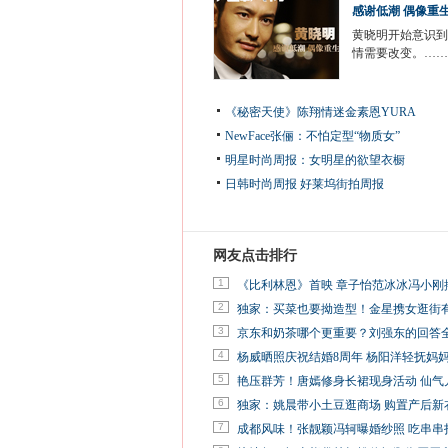
感谢低潮 偶像重
黄晓明开始意识到
情需要改变。……
《秘密天使》陈翔情迷金素恩YURA
NewFace张俪：不怕定型“物质女”
明星时尚周报：女明星的欲望衣橱
日韩时尚周报
好莱坞街拍周报
网友点击排行
1
《比利林恩》首映 章子怡范冰冰冯小刚
2
独家：买菜也要拗造型！金星携女逛街
3
京东和奶茶哪个更重要？刘强东的回答
4
杨威晒照庆祝结婚8周年 杨阳洋轻抚妈
5
艳压群芳！唐嫣修身长裙现身活动 仙气
6
独家：姚晨带小土豆逛商场 购置产后新
7
成都风味！张靓颖冯轲曝婚纱照 吃串串