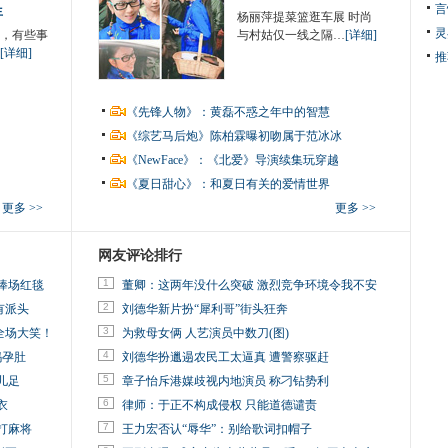
言
生
杨丽萍提菜篮逛车展 时尚
灵
，有些事
与村姑仅一线之隔…
[详细]
[详细]
推
《先锋人物》：黄磊不惑之年中的智慧
《综艺马后炮》陈柏霖曝初吻属于范冰冰
《NewFace》：《北爱》导演续集玩穿越
《夏日甜心》：和夏日有关的爱情世界
更多 >>
更多 >>
网友评论排行
1
捧场红毯
董卿：这两年没什么突破 激烈竞争环境令我不安
2
有派头
刘德华新片扮“犀利哥”街头狂奔
3
全场大笑！
为救母女俩 人艺演员中数刀(图)
4
妈孕肚
刘德华扮邋遢农民工太逼真 遭警察驱赶
5
儿足
章子怡斥港媒歧视内地演员 称刁钻势利
6
衣
律师：于正不构成侵权 只能道德谴责
7
打麻将
王力宏否认“辱华”：别给歌词扣帽子