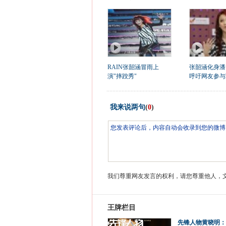
RAIN张韶涵冒雨上
张韶涵化身潘
演"摔跤秀"
呼吁网友参与
我来说两句
(
0
)
我们尊重网友发言的权利，请您尊重他人，
王牌栏目
先锋人物黄晓明：