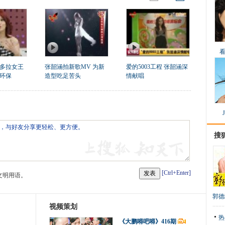
多拉女王
张韶涵拍新歌MV 为新
爱的5003工程 张韶涵深
环保
造型吃足苦头
情献唱
搜
[Ctrl+Enter]
文明用语。
郭德
视频策划
热
《大鹏嘚吧嘚》416期