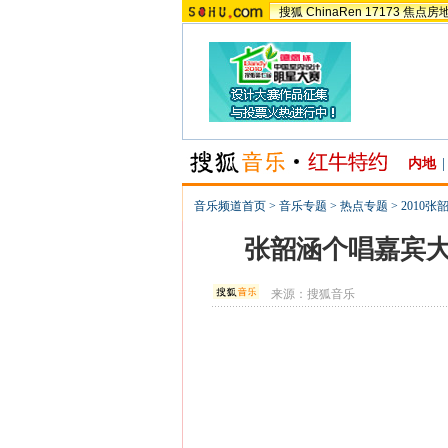
搜狐
ChinaRen
17173
焦点房
内地
|
音乐频道首页
>
音乐专题
>
热点专题
>
2010
张韶涵个唱嘉宾大
来源：
搜狐音乐