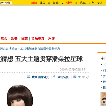
地产
搜狗
新闻
-
体育
-
S
-
娱乐
-
V
-
财经
-
IT
-
汽车
-
房产
-
女人
-
港台
|
欧美
|
日韩
|
音乐视频
|
乐评
张韶涵北京演唱会
>
2010张韶涵北京演唱会最新动态
猜想 五大主题贯穿潘朵拉星球
今
《
2010年05月05日15:54
刘
麦
我来说两句
(
0
)
复制链接
大
中
小
徐
搜