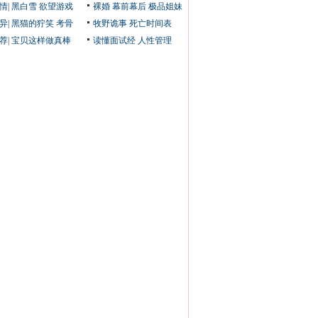
情
|
黑白雪
欲望游戏
裸婚
幕前幕后
极品姐妹
异
|
黑猫的狞笑
考骨
牧野诡事
死亡时间表
荐
|
宝贝这样做真棒
读懂面试经
人性管理