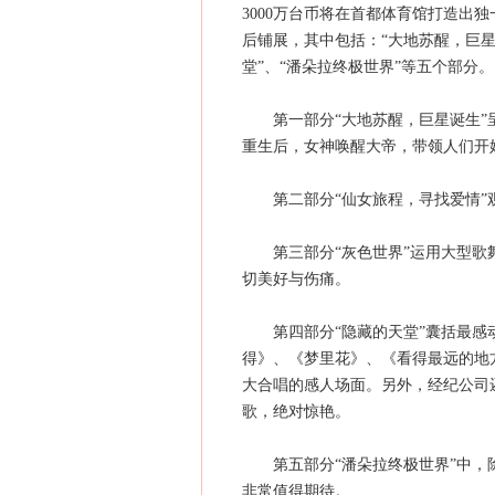
3000万台币将在首都体育馆打造出
后铺展，其中包括：“大地苏醒，巨星
堂”、“潘朵拉终极世界”等五个部分。
第一部分“大地苏醒，巨星诞生”呈
重生后，女神唤醒大帝，带领人们开
第二部分“仙女旅程，寻找爱情”观
第三部分“灰色世界”运用大型歌舞
切美好与伤痛。
第四部分“隐藏的天堂”囊括最感动
得》、《梦里花》、《看得最远的地
大合唱的感人场面。另外，经纪公司
歌，绝对惊艳。
第五部分“潘朵拉终极世界”中，除
非常值得期待。