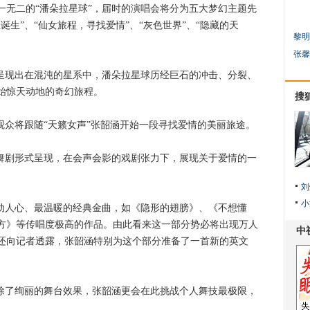
独一无二的“潘朵拉星球”，届时的演唱会将分为五大梦幻主题先
诞生”、“仙女旅程，寻找爱情”、“灰色世界”、“隐藏的天
黎明
张馨
现出在混沌的星系中，潘朵拉星球历经巨石的冲击、分裂、
始惊天动地的奇幻旅程。
搜
众将跟随“天籁女声”张韶涵开始一段寻找爱情的美丽旅途。
剧形式呈现，在会声会影的戏剧张力下，展现关于爱情的一
刘
小
人心、最温暖的经典金曲，如《隐形的翅膀》、《不想懂
方》等传唱度极高的作品。由此看来这一部分势必将出现万人
还向记者透露，张韶涵特别为这个部分准备了一首新的英文
了绚丽的舞台效果，张韶涵更会在此挑战个人舞技最极限，