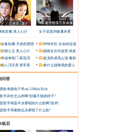
网络首播-美人心计
女子浴室内惨遭杀害
全集热播-天使的诱惑
华纳专区-生命的证据
宫锁心玉
美人心计
拯救女兵司徒慧
画皮
幸福来敲门
梨花泪
盘龙卧虎高山顶
毒刺
能人冯天贵
家常菜
拿什么拯救我的爱人
狗问答
西欧考级电子琴ctk-3388sk与ctk
歌手评价怎么样啊?好像不错的样子?
是歌手韩磊半决赛唱的什么歌啊?急求!
是歌手邓紫棋总决赛唱了什么歌?
余饭后