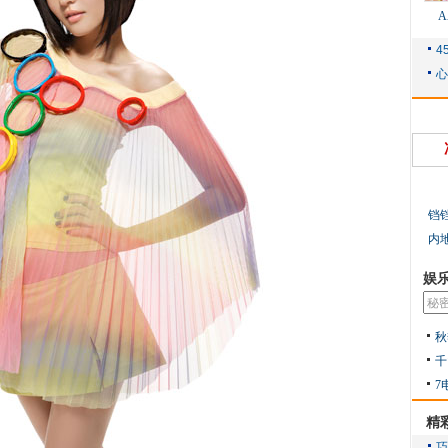
铛
内
娱
秋
千
7
精