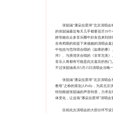
张韶涵“潘朵拉星球”北京演唱会将
的张韶涵最近每天几乎都要花尽10
静等她在众多音乐圈中好友也来到排
在有档期的前提下来做她的演唱会嘉
中包括与范玮琪合唱的《如果的事》
拜》、与庾澄庆合唱的《非常完美》
音乐人将都有可能是此次嘉宾的热门
不过张韶涵表示5月15日演唱会当晚
张韶涵“潘朵拉星球”北京演唱会不
教母”之称的策划人Polly，为其北京演
特别根据张韶涵的声音特质，力求在
体变化，让这场“潘朵拉星球”演唱会
目前此次演唱会的大部分环节设置