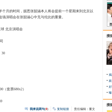
个月的时间，据悉张韶涵本人将会提前一个星期来到北京以
这场演唱会在张韶涵心中无与伦比的重量。
星球 北京演唱会
搜
司
30
揭
娱
好
00（套票680x2）
曝
9
搜
我来说两句
(
0
)
复制链接
责任编辑：董文