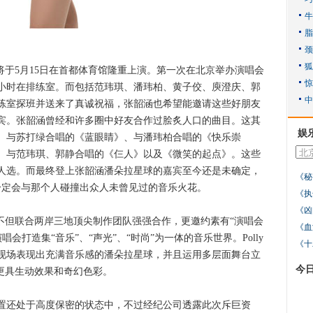
于5月15日在首都体育馆隆重上演。第一次在北京举办演唱会
个小时在排练室。而包括范玮琪、潘玮柏、黄子佼、庾澄庆、郭
练室探班并送来了真诚祝福，张韶涵也希望能邀请这些好朋友
宾。张韶涵曾经和许多圈中好友合作过脍炙人口的曲目。这其
娱
、与苏打绿合唱的《蓝眼睛》、与潘玮柏合唱的《快乐崇
、与范玮琪、郭静合唱的《仨人》以及《微笑的起点》。这些
人选。而最终登上张韶涵潘朵拉星球的嘉宾至今还是未确定，
《秘
一定会与那个人碰撞出众人未曾见过的音乐火花。
《执
《凶
但联合两岸三地顶尖制作团队强强合作，更邀约素有“演唱会
《血
唱会打造集“音乐”、“声光”、“时尚”为一体的音乐世界。Polly
《十
现场表现出充满音乐感的潘朵拉星球，并且运用多层面舞台立
今
更具生动效果和奇幻色彩。
还处于高度保密的状态中，不过经纪公司透露此次斥巨资