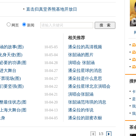
直击归真堂养熊基地开放日
网页
新闻
相关推荐
涵的故事(图)
潘朵拉的高清视频
10-05-05
身天使(图)
张韶涵的图片
10-05-04
必要的功课(图
演唱会 张韶涵
10-04-28
进大舞台
潘朵拉星球的消息
10-04-27
票现场(图)
潘朵拉是什么意思
10-04-27
搜
们要坚强(图)
潘朵拉星球北京演唱会
10-04-22
卡
演唱会张韶涵
10-04-21
是
整最佳状态(图
张韶涵范玮琪的消息
10-04-20
我
上海大舞台(图
潘朵拉的传说
10-04-13
我
上身
潘朵拉的甜蜜衣橱
10-04-05
茶
1/3