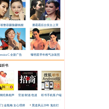
看谁整容砸脸砸钱狠
潘霜霜后台笑台上哭
Jessica C.全新广告
曝明星早年稚气泳装照
狐听书
纲经典相声
官迷/财迷/色迷
听书手机客户端
门
|
金瓶梅
女心理师
黑道风云20年
鬼吹灯