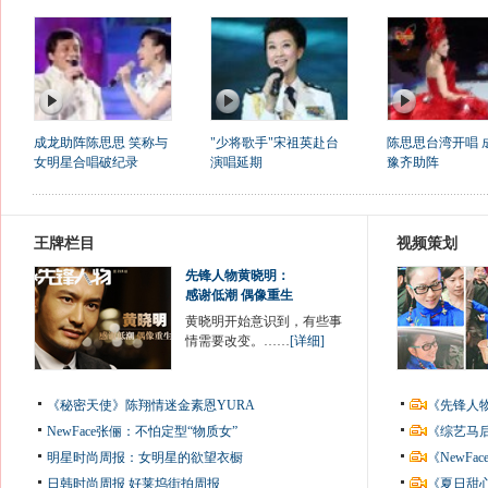
成龙助阵陈思思 笑称与
"少将歌手"宋祖英赴台
陈思思台湾开唱 
女明星合唱破纪录
演唱延期
豫齐助阵
王牌栏目
视频策划
先锋人物黄晓明：
感谢低潮 偶像重生
黄晓明开始意识到，有些事
情需要改变。……
[详细]
《秘密天使》陈翔情迷金素恩YURA
《先锋人
NewFace张俪：不怕定型“物质女”
《综艺马
明星时尚周报：女明星的欲望衣橱
《NewF
日韩时尚周报
好莱坞街拍周报
《夏日甜