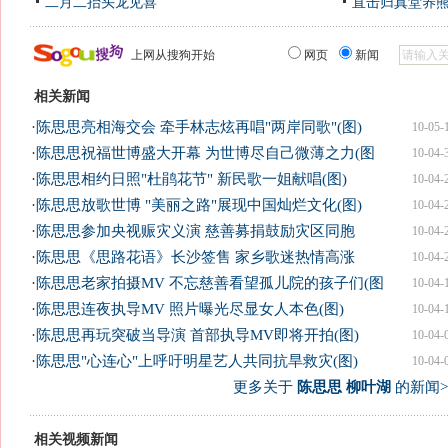
二月二抬头龙见喜
直击归真堂养
上网从搜狗开始
网页
新闻
相关新闻
·
陈思思亮相海交会 牵手林志炫再唱"两岸同歌"(图)
10-05-
·
陈思思祝福世博盛大开幕 为世博尽自己微薄之力(图
10-04-
·
陈思思相约日照"杜鹃花节" 新民歌一姐献唱(图)
10-04-
·
陈思思放歌世博 "美丽之路"展现中国灿烂文化(图)
10-04-
·
陈思思参加央视赈灾义演 慈善募捐鼓励灾区同胞
10-04-
·
陈思思《思路花语》长沙签售 家乡歌迷热情高涨
10-04-
·
陈思思老家拍摄MV 不忘慈善看望孤儿院的孩子们(图
10-04-
·
陈思思连夜执导MV 照片曝光尽显女人本色(图)
10-04-
·
陈思思再玩突破当导演 首部执导MV即将开拍(图)
10-04-
·
陈思思"心连心"上呼吁明星艺人共同抗旱救灾(图)
10-04-
更多关于
陈思思 柳叶湖
的新闻>
相关视频新闻