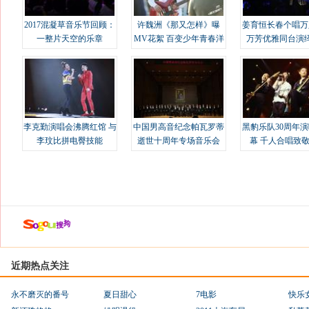
2017混凝草音乐节回顾：
许魏洲《那又怎样》曝
姜育恒长春个唱万
一整片天空的乐章
MV花絮 百变少年青春洋
万芳优雅同台演
溢
李克勤演唱会沸腾红馆 与
中国男高音纪念帕瓦罗蒂
黑豹乐队30周年
李玟比拼电臀技能
逝世十周年专场音乐会
幕 千人合唱致
近期热点关注
永不磨灭的番号
夏日甜心
7电影
快乐