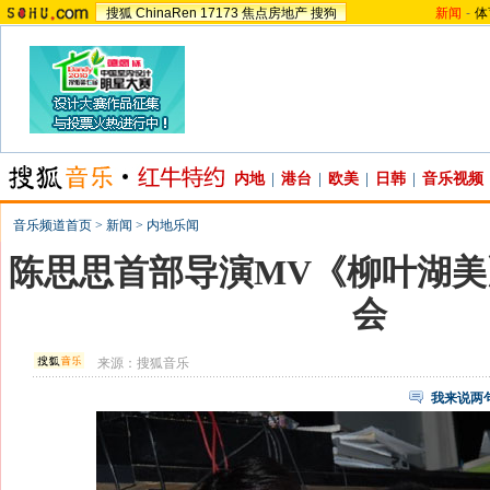
搜狐
ChinaRen
17173
焦点房地产
搜狗
新闻
-
体
内地
|
港台
|
欧美
|
日韩
|
音乐视频
音乐频道首页
>
新闻
>
内地乐闻
陈思思首部导演MV《柳叶湖
会
来源：
搜狐音乐
我来说两