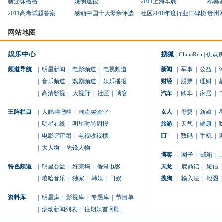
新还珠格格
姚明退役
2011上海车展
私募
2011高考试题答案
感动中国十大母亲评选
社区2010年度行业口碑榜
贵州
网站地图
娱乐中心
搜狐
|
ChinaRen
|
焦点
频道导航
|
明星新闻
|
电影频道
|
电视频道
新闻
|
军事
|
公益
|
|
音乐频道
|
戏剧频道
|
娱乐播报
财经
|
股票
|
理财
|
|
高清影视
|
大视野
|
社区
|
博客
汽车
|
购车
|
家居
|
王牌栏目
|
大鹏嘚吧嘚
|
潮流实验室
女人
|
母婴
|
新娘
|
|
明星在线
|
明星时尚周报
旅游
|
天气
|
健康
|
|
电影评审团
|
电视收视榜
IT
|
数码
|
手机
|
|
大人物
|
先锋人物
博客
|
圈子
|
邮箱
|
特色频道
|
明星公益
|
好莱坞
|
香港电影
天龙
|
鹿鼎记
|
短信
|
|
嘻哈音乐
|
独家
|
韩娱
|
日娱
搜狗
|
输入法
|
地图
|
资料库
|
明星库
|
影视库
|
专题库
|
节目单
|
滚动新闻列表
|
往期娱首回顾