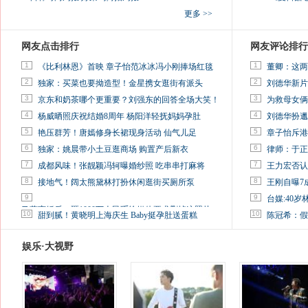
更多 >>
网友点击排行
网友评论排行
1
1
《比利林恩》首映 章子怡范冰冰冯小刚捧场红毯
董卿：这两
2
2
独家：买菜也要拗造型！金星携女逛街有派头
刘德华新片
3
3
京东和奶茶哪个更重要？刘强东的回答全场大笑！
为救母女俩
4
4
杨威晒照庆祝结婚8周年 杨阳洋轻抚妈妈孕肚
刘德华扮邋
5
5
艳压群芳！唐嫣修身长裙现身活动 仙气儿足
章子怡斥港
6
6
独家：姚晨带小土豆逛商场 购置产后新衣
律师：于正
7
7
成都风味！张靓颖冯轲曝婚纱照 吃串串打麻将
王力宏否认
8
8
接地气！阔太熊黛林打扮休闲逛街买厕所泵
王刚自曝7
9
9
台媒:40
马蓉离婚后，砸1000万人民币给媒体要求删掉这照片
10
10
甜到腻！黄晓明上海庆生 Baby挺孕肚送蛋糕
陈冠希：假
娱乐·大视野