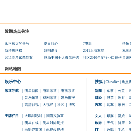
近期热点关注
永不磨灭的番号
夏日甜心
7电影
快乐
新还珠格格
姚明退役
2011上海车展
私募
2011高考试题答案
感动中国十大母亲评选
社区2010年度行业口碑榜
贵州
网站地图
娱乐中心
搜狐
|
ChinaRen
|
焦点
频道导航
|
明星新闻
|
电影频道
|
电视频道
新闻
|
军事
|
公益
|
|
音乐频道
|
戏剧频道
|
娱乐播报
财经
|
股票
|
理财
|
|
高清影视
|
大视野
|
社区
|
博客
汽车
|
购车
|
家居
|
王牌栏目
|
大鹏嘚吧嘚
|
潮流实验室
女人
|
母婴
|
新娘
|
|
明星在线
|
明星时尚周报
旅游
|
天气
|
健康
|
|
电影评审团
|
电视收视榜
IT
|
数码
|
手机
|