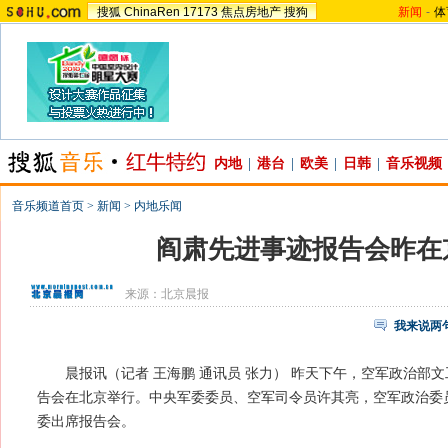
搜狐
ChinaRen
17173
焦点房地产
搜狗
新闻
-
体
内地
|
港台
|
欧美
|
日韩
|
音乐视频
音乐频道首页
>
新闻
>
内地乐闻
阎肃先进事迹报告会昨在
来源：
北京晨报
我来说两
晨报讯（记者 王海鹏 通讯员 张力） 昨天下午，空军政治部
告会在北京举行。中央军委委员、空军司令员许其亮，空军政治委
委出席报告会。