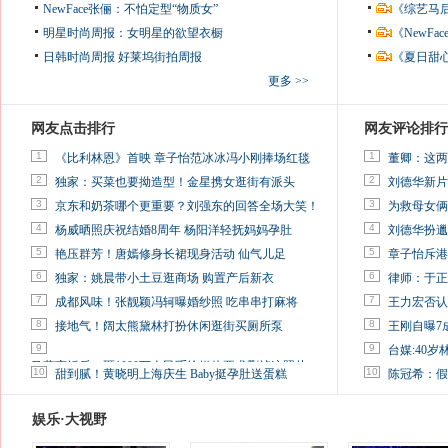
NewFace张俪：不怕定型“物质女”
《综艺马
明星时尚周报：女明星的欲望衣橱
《NewF
日韩时尚周报
好莱坞街拍周报
《夏日甜
更多 >>
网友点击排行
网友评论排行
1
1
《比利林恩》首映 章子怡范冰冰冯小刚捧场红毯
董卿：这两
2
2
独家：买菜也要拗造型！金星携女逛街有派头
刘德华新片
3
3
京东和奶茶哪个更重要？刘强东的回答全场大笑！
为救母女俩
4
4
杨威晒照庆祝结婚8周年 杨阳洋轻抚妈妈孕肚
刘德华扮邋
5
5
艳压群芳！唐嫣修身长裙现身活动 仙气儿足
章子怡斥港
6
6
独家：姚晨带小土豆逛商场 购置产后新衣
律师：于正
7
7
成都风味！张靓颖冯轲曝婚纱照 吃串串打麻将
王力宏否认
8
8
接地气！阔太熊黛林打扮休闲逛街买厕所泵
王刚自曝7
9
9
台媒:40
马蓉离婚后，砸1000万人民币给媒体要求删掉这照片
10
10
甜到腻！黄晓明上海庆生 Baby挺孕肚送蛋糕
陈冠希：假
娱乐·大视野