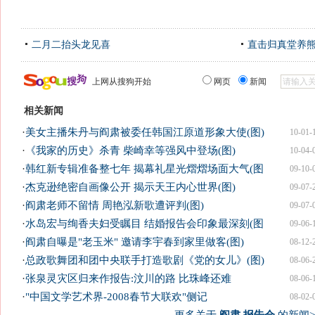
二月二抬头龙见喜
直击归真堂养
上网从搜狗开始
网页
新闻
相关新闻
·
美女主播朱丹与阎肃被委任韩国江原道形象大使(图)
10-01-
·
《我家的历史》杀青 柴崎幸等强风中登场(图)
10-04-
·
韩红新专辑准备整七年 揭幕礼星光熠熠场面大气(图
09-10-
·
杰克逊绝密自画像公开 揭示天王内心世界(图)
09-07-
·
阎肃老师不留情 周艳泓新歌遭评判(图)
09-07-
·
水岛宏与绚香夫妇受瞩目 结婚报告会印象最深刻(图
09-06-
·
阎肃自曝是"老玉米" 邀请李宇春到家里做客(图)
08-12-
·
总政歌舞团和团中央联手打造歌剧《党的女儿》(图)
08-06-
·
张泉灵灾区归来作报告:汶川的路 比珠峰还难
08-06-
·
"中国文学艺术界-2008春节大联欢"侧记
08-02-