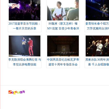
2017混凝草音乐节回顾：
许魏洲《那又怎样》曝
姜育恒长春个唱万
一整片天空的乐章
MV花絮 百变少年青春洋
万芳优雅同台演
溢
李克勤演唱会沸腾红馆 与
中国男高音纪念帕瓦罗蒂
黑豹乐队30周年
李玟比拼电臀技能
逝世十周年专场音乐会
幕 千人合唱致