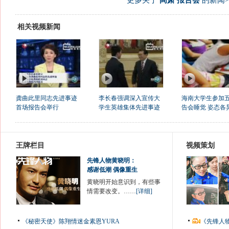
更多关于
阎肃 报告会
的新闻>
相关视频新闻
龚曲此里同志先进事迹
李长春强调深入宣传大
海南大学生参加
首场报告会举行
学生英雄集体先进事迹
告会睡觉 姿态各
王牌栏目
视频策划
先锋人物黄晓明：
感谢低潮 偶像重生
黄晓明开始意识到，有些事
情需要改变。……
[详细]
《秘密天使》陈翔情迷金素恩YURA
《先锋人