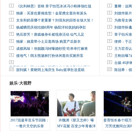
1
1
《比利林恩》首映 章子怡范冰冰冯小刚捧场红毯
董卿：这两
2
2
独家：买菜也要拗造型！金星携女逛街有派头
刘德华新片
3
3
京东和奶茶哪个更重要？刘强东的回答全场大笑！
为救母女俩
4
4
杨威晒照庆祝结婚8周年 杨阳洋轻抚妈妈孕肚
刘德华扮邋
5
5
艳压群芳！唐嫣修身长裙现身活动 仙气儿足
章子怡斥港
6
6
独家：姚晨带小土豆逛商场 购置产后新衣
律师：于正
7
7
成都风味！张靓颖冯轲曝婚纱照 吃串串打麻将
王力宏否认
8
8
接地气！阔太熊黛林打扮休闲逛街买厕所泵
王刚自曝7
9
9
台媒:40
马蓉离婚后，砸1000万人民币给媒体要求删掉这照片
10
10
甜到腻！黄晓明上海庆生 Baby挺孕肚送蛋糕
陈冠希：假
娱乐·大视野
2017混凝草音乐节回顾：
许魏洲《那又怎样》曝
姜育恒长春个唱万
一整片天空的乐章
MV花絮 百变少年青春洋
万芳优雅同台演