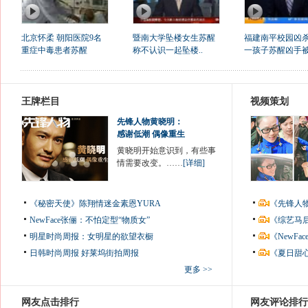
北京怀柔 朝阳医院9名
暨南大学坠楼女生苏醒
福建南平校园凶
重症中毒患者苏醒
称不认识一起坠楼..
一孩子苏醒凶手被.
王牌栏目
视频策划
先锋人物黄晓明：
感谢低潮 偶像重生
黄晓明开始意识到，有些事
情需要改变。……
[详细]
《秘密天使》陈翔情迷金素恩YURA
《先锋人
NewFace张俪：不怕定型“物质女”
《综艺马
明星时尚周报：女明星的欲望衣橱
《NewF
日韩时尚周报
好莱坞街拍周报
《夏日甜
更多 >>
网友点击排行
网友评论排行