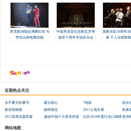
溢
李克勤演唱会沸腾红馆 与
中国男高音纪念帕瓦罗蒂
黑豹乐队30周年
李玟比拼电臀技能
逝世十周年专场音乐会
幕 千人合唱致
近期热点关注
永不磨灭的番号
夏日甜心
7电影
快乐
新还珠格格
姚明退役
2011上海车展
私募
2011高考试题答案
感动中国十大母亲评选
社区2010年度行业口碑榜
贵州
网站地图