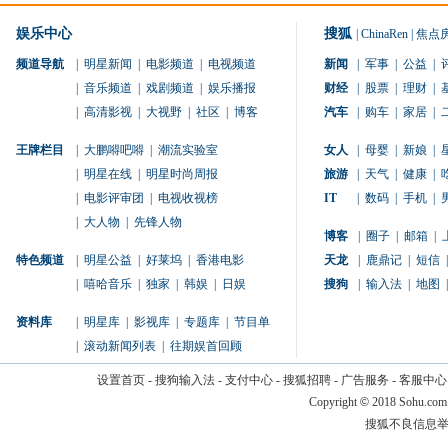
娱乐中心
搜狐
|
ChinaRen
|
焦点
频道导航
|
明星新闻
|
电影频道
|
电视频道
新闻
|
军事
|
公益
|
|
音乐频道
|
戏剧频道
|
娱乐播报
财经
|
股票
|
理财
|
|
高清影视
|
大视野
|
社区
|
博客
汽车
|
购车
|
家居
|
王牌栏目
|
大鹏嘚吧嘚
|
潮流实验室
女人
|
母婴
|
新娘
|
|
明星在线
|
明星时尚周报
旅游
|
天气
|
健康
|
|
电影评审团
|
电视收视榜
IT
|
数码
|
手机
|
|
大人物
|
先锋人物
博客
|
圈子
|
邮箱
|
特色频道
|
明星公益
|
好莱坞
|
香港电影
天龙
|
鹿鼎记
|
短信
|
|
嘻哈音乐
|
独家
|
韩娱
|
日娱
搜狗
|
输入法
|
地图
|
资料库
|
明星库
|
影视库
|
专题库
|
节目单
|
滚动新闻列表
|
往期娱首回顾
设置首页
-
搜狗输入法
-
支付中心
-
搜狐招聘
-
广告服务
-
客服中心
Copyright
©
2018 Sohu.com
搜狐不良信息