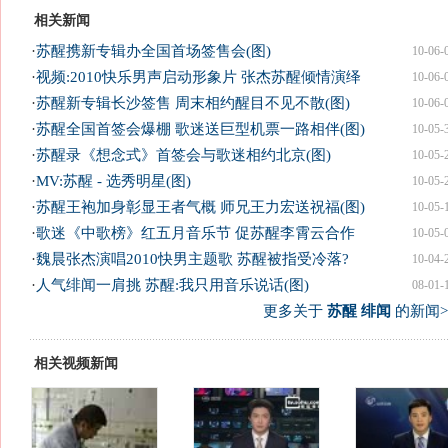
相关新闻
·
苏醒携新专辑办全国首场签售会(图)
10-06-
·
视频:2010快乐男声启动形象片 张杰苏醒倾情演绎
10-06-
·
苏醒新专辑长沙签售 周末相约醒目不见不散(图)
10-06-
·
苏醒全国首签会爆棚 歌迷送巨型机票一路相伴(图)
10-05-
·
苏醒录《想念式》首签会与歌迷相约北京(图)
10-05-
·
MV:苏醒 - 选秀明星(图)
10-05-
·
苏醒王袍加身彰显王者气概 师兄王力宏送祝福(图)
10-05-
·
歌迷《中歌榜》红五月音乐节 促苏醒李霄云合作
10-05-
·
魏晨张杰演唱2010快男主题歌 苏醒被指受冷落?
10-04-
·
人气绯闻一肩挑 苏醒:我只用音乐说话(图)
08-01-
更多关于
苏醒 绯闻
的新闻>
相关视频新闻