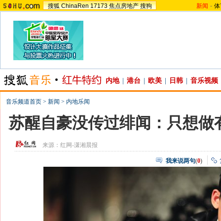
搜狐
ChinaRen
17173
焦点房地产
搜狗
新闻
-
体
内地
|
港台
|
欧美
|
日韩
|
音乐视频
音乐频道首页
>
新闻
>
内地乐闻
苏醒自豪没传过绯闻：只想做
来源：
红网-潇湘晨报
我来说两句
(
0
)