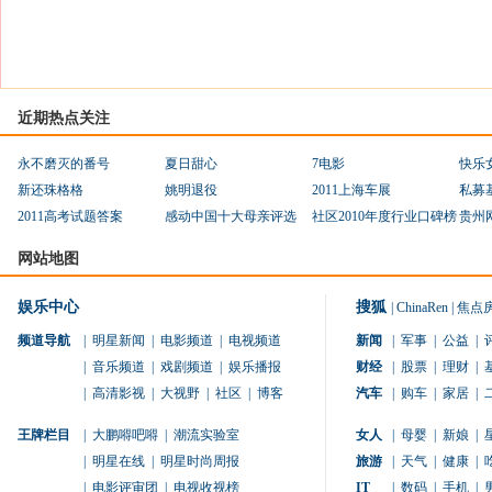
近期热点关注
永不磨灭的番号
夏日甜心
7电影
快乐
新还珠格格
姚明退役
2011上海车展
私募
2011高考试题答案
感动中国十大母亲评选
社区2010年度行业口碑榜
贵州
网站地图
娱乐中心
搜狐
|
ChinaRen
|
焦点
频道导航
|
明星新闻
|
电影频道
|
电视频道
新闻
|
军事
|
公益
|
|
音乐频道
|
戏剧频道
|
娱乐播报
财经
|
股票
|
理财
|
|
高清影视
|
大视野
|
社区
|
博客
汽车
|
购车
|
家居
|
王牌栏目
|
大鹏嘚吧嘚
|
潮流实验室
女人
|
母婴
|
新娘
|
|
明星在线
|
明星时尚周报
旅游
|
天气
|
健康
|
|
电影评审团
|
电视收视榜
IT
|
数码
|
手机
|