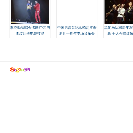
李克勤演唱会沸腾红馆 与
中国男高音纪念帕瓦罗蒂
黑豹乐队30周年
李玟比拼电臀技能
逝世十周年专场音乐会
幕 千人合唱致