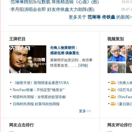
·
范琳琳阔别乐坛数载 将推精选辑《心愿》(图)
10-01-
·
李丹阳演唱会在即 好友佟铁鑫大力助阵(图)
09-07-
更多关于
范琳琳 佟铁鑫
的新闻>
王牌栏目
视频策划
先锋人物黄晓明：
感谢低潮 偶像重生
黄晓明开始意识到，有些事
情需要改变。……
[详细]
《秘密天使》陈翔情迷金素恩YURA
《先锋人
NewFace张俪：不怕定型“物质女”
《综艺马
明星时尚周报：女明星的欲望衣橱
《NewF
日韩时尚周报
好莱坞街拍周报
《夏日甜
更多 >>
网友点击排行
网友评论排行