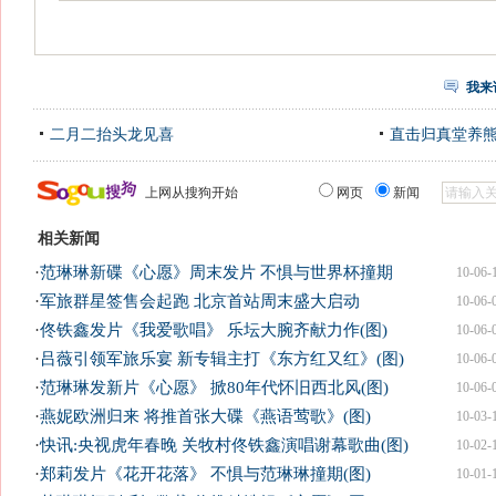
我来
二月二抬头龙见喜
直击归真堂养
上网从搜狗开始
网页
新闻
相关新闻
·
范琳琳新碟《心愿》周末发片 不惧与世界杯撞期
10-06-
·
军旅群星签售会起跑 北京首站周末盛大启动
10-06-
·
佟铁鑫发片《我爱歌唱》 乐坛大腕齐献力作(图)
10-06-
·
吕薇引领军旅乐宴 新专辑主打《东方红又红》(图)
10-06-
·
范琳琳发新片《心愿》 掀80年代怀旧西北风(图)
10-06-
·
燕妮欧洲归来 将推首张大碟《燕语莺歌》(图)
10-03-
·
快讯:央视虎年春晚 关牧村佟铁鑫演唱谢幕歌曲(图)
10-02-
·
郑莉发片《花开花落》 不惧与范琳琳撞期(图)
10-01-