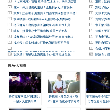
1
1
《比利林恩》首映 章子怡范冰冰冯小刚捧场红毯
董卿：这两
2
2
独家：买菜也要拗造型！金星携女逛街有派头
刘德华新片
3
3
京东和奶茶哪个更重要？刘强东的回答全场大笑！
为救母女俩
4
4
杨威晒照庆祝结婚8周年 杨阳洋轻抚妈妈孕肚
刘德华扮邋
5
5
艳压群芳！唐嫣修身长裙现身活动 仙气儿足
章子怡斥港
6
6
独家：姚晨带小土豆逛商场 购置产后新衣
律师：于正
7
7
成都风味！张靓颖冯轲曝婚纱照 吃串串打麻将
王力宏否认
8
8
接地气！阔太熊黛林打扮休闲逛街买厕所泵
王刚自曝7
9
9
台媒:40
马蓉离婚后，砸1000万人民币给媒体要求删掉这照片
10
10
甜到腻！黄晓明上海庆生 Baby挺孕肚送蛋糕
陈冠希：假
娱乐·大视野
2017混凝草音乐节回顾：
许魏洲《那又怎样》曝
姜育恒长春个唱万
一整片天空的乐章
MV花絮 百变少年青春洋
万芳优雅同台演
溢