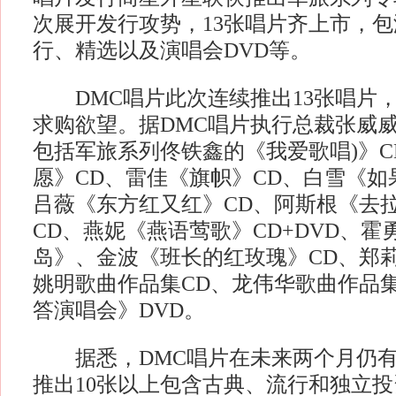
次展开发行攻势，13张唱片齐上市，
行、精选以及演唱会DVD等。
DMC唱片此次连续推出13张唱片
求购欲望。据DMC唱片执行总裁张威威
包括军旅系列佟铁鑫的《我爱歌唱)》C
愿》CD、雷佳《旗帜》CD、白雪《如
吕薇《东方红又红》CD、阿斯根《去
CD、燕妮《燕语莺歌》CD+DVD、霍
岛》、金波《班长的红玫瑰》CD、郑莉
姚明歌曲作品集CD、龙伟华歌曲作品集
答演唱会》DVD。
据悉，DMC唱片在未来两个月仍有
推出10张以上包含古典、流行和独立