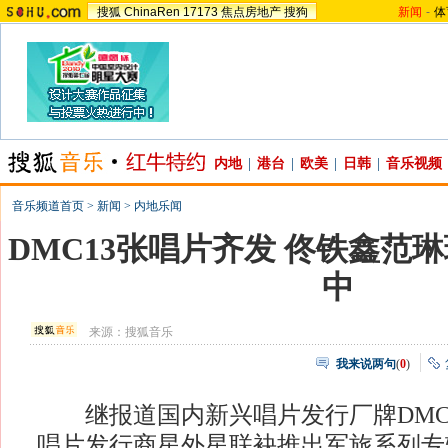
搜狐
ChinaRen
17173
焦点房地产
搜狗
新闻
-
体
内地
|
港台
|
欧美
|
日韩
|
音乐视频
音乐频道首页
>
新闻
>
内地乐闻
DMC13张唱片齐发 佟铁鑫范
中
来源：
搜狐音乐
我来说两句
(
0
)
继报道国内新兴唱片发行厂牌DMC
唱片发行商星外星联袂推出军旅系列专