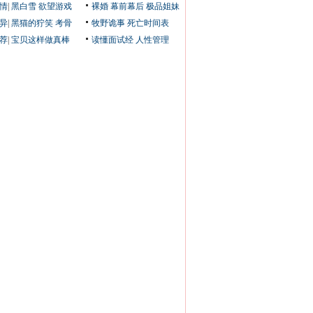
情
|
黑白雪
欲望游戏
裸婚
幕前幕后
极品姐妹
异
|
黑猫的狞笑
考骨
牧野诡事
死亡时间表
荐
|
宝贝这样做真棒
读懂面试经
人性管理