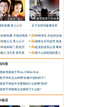
网络首播-美人心计
女子浴室内惨遭杀害
全集热播-天使的诱惑
华纳专区-生命的证据
宫锁心玉
美人心计
拯救女兵司徒慧
画皮
幸福来敲门
梨花泪
盘龙卧虎高山顶
毒刺
能人冯天贵
家常菜
拿什么拯救我的爱人
狗问答
西欧考级电子琴ctk-3388sk与ctk
歌手评价怎么样啊?好像不错的样子?
是歌手韩磊半决赛唱的什么歌啊?急求!
是歌手邓紫棋总决赛唱了什么歌?
余饭后