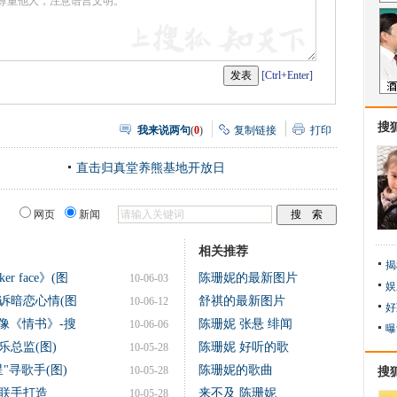
[Ctrl+Enter]
搜
我来说两句
(
0
)
复制链接
打印
直击归真堂养熊基地开放日
网页
新闻
相关推荐
揭
 face》(图
陈珊妮的最新图片
10-06-03
娱
诉暗恋心情(图
舒祺的最新图片
10-06-12
好
感像《情书》-搜
陈珊妮 张悬 绯闻
10-06-06
曝
总监(图)
陈珊妮 好听的歌
10-05-28
"寻歌手(图)
陈珊妮的歌曲
10-05-28
搜
联手打造
来不及 陈珊妮
10-05-28