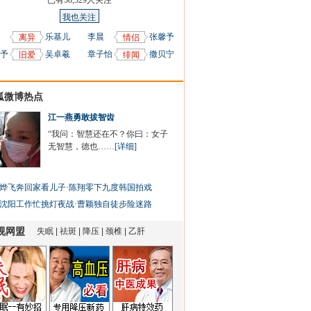
已有
58,329
人关注
我也关注
乐基儿
李晨
张馨予
离异
情侣
予
吴卓羲
章子怡
撒贝宁
旧爱
绯闻
狐微博热点
江一燕勇敢拔智齿
“我问：智慧还在不？你曰：女子
无智慧，德也……
[详细]
烨飞奔回家看儿子
·
陈翔零下九度韩国拍戏
沈阳工作忙挑灯夜战
·
曹颖独自徒步险迷路