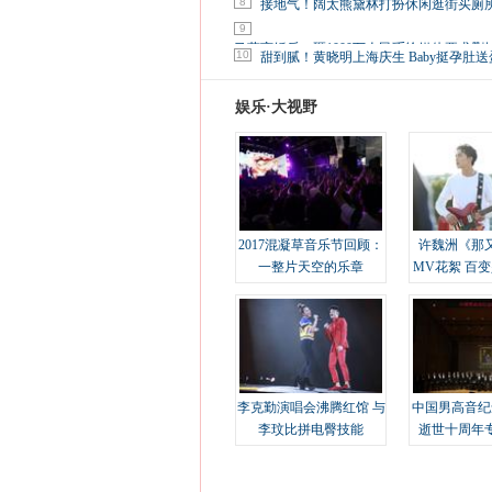
8
接地气！阔太熊黛林打扮休闲逛街买厕
9
马蓉离婚后，砸1000万人民币给媒体要求删
10
甜到腻！黄晓明上海庆生 Baby挺孕肚送
娱乐·大视野
2017混凝草音乐节回顾：
许魏洲《那
一整片天空的乐章
MV花絮 百
溢
李克勤演唱会沸腾红馆 与
中国男高音纪
李玟比拼电臀技能
逝世十周年