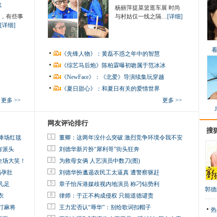
生
杨丽萍提菜篮逛车展 时尚
，有些事
与村姑仅一线之隔…
[详细]
[详细]
《先锋人物》：黄磊不惑之年中的智慧
《综艺马后炮》陈柏霖曝初吻属于范冰冰
《NewFace》：《北爱》导演续集玩穿越
《夏日甜心》：和夏日有关的爱情世界
更多 >>
更多 >>
网友评论排行
搜
1
捧场红毯
董卿：这两年没什么突破 激烈竞争环境令我不安
2
有派头
刘德华新片扮“犀利哥”街头狂奔
3
全场大笑！
为救母女俩 人艺演员中数刀(图)
4
妈孕肚
刘德华扮邋遢农民工太逼真 遭警察驱赶
5
儿足
章子怡斥港媒歧视内地演员 称刁钻势利
郭德
6
衣
律师：于正不构成侵权 只能道德谴责
7
打麻将
王力宏否认“辱华”：别给歌词扣帽子
热