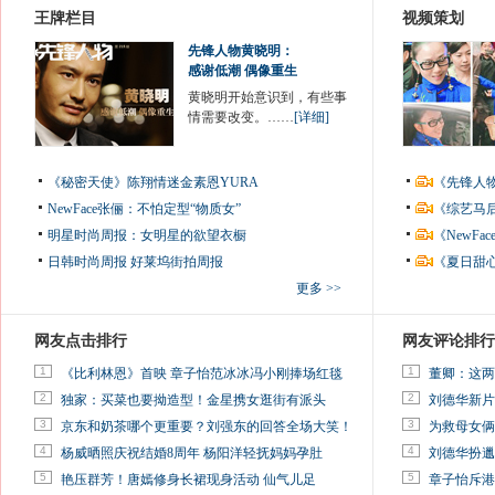
王牌栏目
视频策划
先锋人物黄晓明：
感谢低潮 偶像重生
黄晓明开始意识到，有些事
情需要改变。……
[详细]
《秘密天使》陈翔情迷金素恩YURA
《先锋人
NewFace张俪：不怕定型“物质女”
《综艺马
明星时尚周报：女明星的欲望衣橱
《NewF
日韩时尚周报
好莱坞街拍周报
《夏日甜
更多 >>
网友点击排行
网友评论排行
1
1
《比利林恩》首映 章子怡范冰冰冯小刚捧场红毯
董卿：这两
2
2
独家：买菜也要拗造型！金星携女逛街有派头
刘德华新片
3
3
京东和奶茶哪个更重要？刘强东的回答全场大笑！
为救母女俩
4
4
杨威晒照庆祝结婚8周年 杨阳洋轻抚妈妈孕肚
刘德华扮邋
5
5
艳压群芳！唐嫣修身长裙现身活动 仙气儿足
章子怡斥港