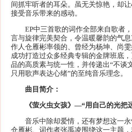
间抓牢听者的耳朵。虽无关惊艳，却让
接受音乐带来的感动。
EP中三首歌的词作全部来自歌者，
言与旋律完美契合，令温暖馨韵的气息
作人仓雁彬率领的、曾经为杨坤、尚雯
成功打造过众多经典专辑的金牌班底，
品的高质素与统一性，并传递出“不谈
只用歌声表达心绪”的至纯音乐理念。
曲目简介：
《萤火虫女孩》—“用自己的光把远
音乐中除却爱情，还有梦想这一永
仓雁彬、词作者张禹凌围绕这一主题，