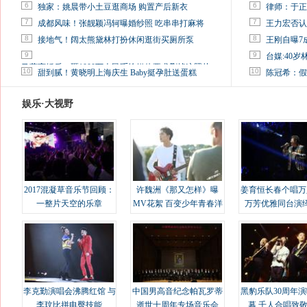
6
6
独家：姚晨带小土豆逛商场 购置产后新衣
律师：于正
7
7
成都风味！张靓颖冯轲曝婚纱照 吃串串打麻将
王力宏否认
8
8
接地气！阔太熊黛林打扮休闲逛街买厕所泵
王刚自曝7
9
9
台媒:40
马蓉离婚后，砸1000万人民币给媒体要求删掉这照片
10
10
甜到腻！黄晓明上海庆生 Baby挺孕肚送蛋糕
陈冠希：假
娱乐·大视野
2017混凝草音乐节回顾：
许魏洲《那又怎样》曝
姜育恒长春个唱万
一整片天空的乐章
MV花絮 百变少年青春洋
万芳优雅同台演
溢
李克勤演唱会沸腾红馆 与
中国男高音纪念帕瓦罗蒂
黑豹乐队30周年
李玟比拼电臀技能
逝世十周年专场音乐会
幕 千人合唱致