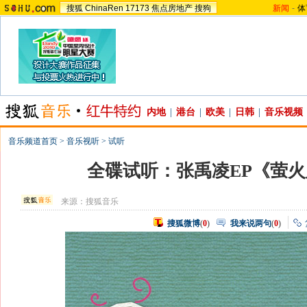
搜狐
ChinaRen
17173
焦点房地产
搜狗
新闻
-
体
内地
|
港台
|
欧美
|
日韩
|
音乐视频
音乐频道首页
>
音乐视听
>
试听
全碟试听：张禹凌EP《萤
来源：
搜狐音乐
搜狐微博
(
0
)
我来说两句
(
0
)