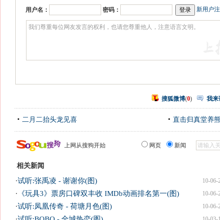
新用户注
用户名：
密码：
搜狐微博
(
0
)
我来
二月二抬头龙见喜
直击归真堂养
上网从搜狗开始
网页
新闻
相关新闻
·
试听:张禹凌 - 谢谢你(图)
10-06-
·
《玩具3》票房口碑双丰收 IMDb动画排名第一(图)
10-06-
·
试听:凤凰传奇 - 荷塘月色(图)
10-06-
·
试听:BOBO - 全城热恋(图)
10-03-