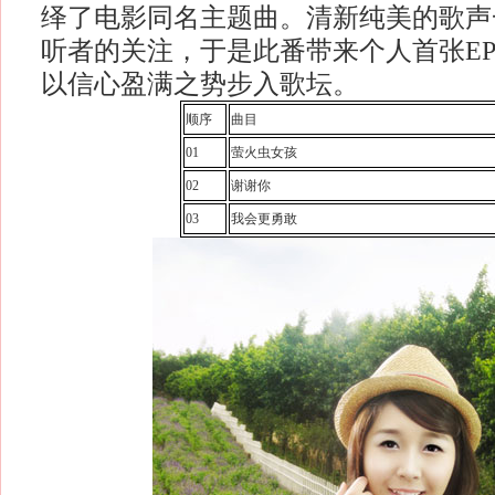
绎了电影同名主题曲。清新纯美的歌声
听者的关注，于是此番带来个人首张E
以信心盈满之势步入歌坛。
顺序
曲目
01
萤火虫女孩
02
谢谢你
03
我会更勇敢