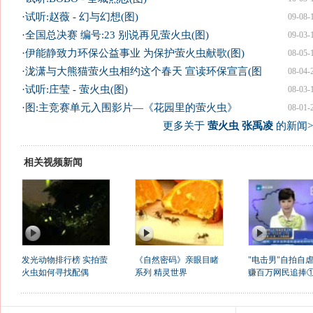
·
试听:赵薇 - 幻与幻想(图)
09-08-
·
全国总决赛 编号:23 别说再见萤火虫(图)
09-03-
·
伊能静致力环保公益事业 为保护萤火虫献歌(图)
08-05-
·
泷潇与大熊猫萤火虫相约这个春天 宣读环保宣言(图
08-04-
·
试听:庄莹 - 萤火虫(图)
08-03-
·
图:主竞赛单元入围影片—《花园里的萤火虫》
08-01-
更多关于
萤火虫 张禹凌
的新闻>
相关视频新闻
发光动物排行榜 实拍萤
《自然密码》亲眼目睹
"电击男"自拍自
火虫如何寻找配偶
系列 精灵世界
赚百万网民追捧