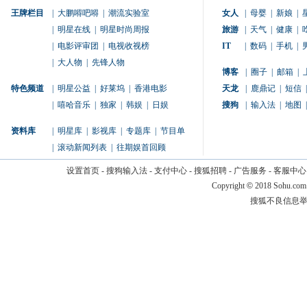
王牌栏目
|
大鹏嘚吧嘚
|
潮流实验室
女人
|
母婴
|
新娘
|
|
明星在线
|
明星时尚周报
旅游
|
天气
|
健康
|
|
电影评审团
|
电视收视榜
IT
|
数码
|
手机
|
|
大人物
|
先锋人物
博客
|
圈子
|
邮箱
|
特色频道
|
明星公益
|
好莱坞
|
香港电影
天龙
|
鹿鼎记
|
短信
|
|
嘻哈音乐
|
独家
|
韩娱
|
日娱
搜狗
|
输入法
|
地图
|
资料库
|
明星库
|
影视库
|
专题库
|
节目单
|
滚动新闻列表
|
往期娱首回顾
设置首页
-
搜狗输入法
-
支付中心
-
搜狐招聘
-
广告服务
-
客服中心
Copyright
©
2018 Sohu.com
搜狐不良信息