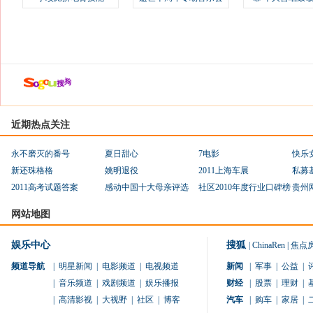
近期热点关注
永不磨灭的番号
夏日甜心
7电影
快乐
新还珠格格
姚明退役
2011上海车展
私募
2011高考试题答案
感动中国十大母亲评选
社区2010年度行业口碑榜
贵州
网站地图
娱乐中心
搜狐
|
ChinaRen
|
焦点
频道导航
|
明星新闻
|
电影频道
|
电视频道
新闻
|
军事
|
公益
|
|
音乐频道
|
戏剧频道
|
娱乐播报
财经
|
股票
|
理财
|
|
高清影视
|
大视野
|
社区
|
博客
汽车
|
购车
|
家居
|