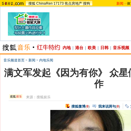
搜狐
ChinaRen
17173
焦点房地产
搜狗
新闻
-
体
内地
|
港台
|
欧美
|
日韩
|
音乐视频
音乐频道首页
>
新闻
>
内地乐闻
满文军发起《因为有你》 众星
作
来源：
搜狐娱乐
搜狐微博
(
0
)
我来说两句
(
0
)