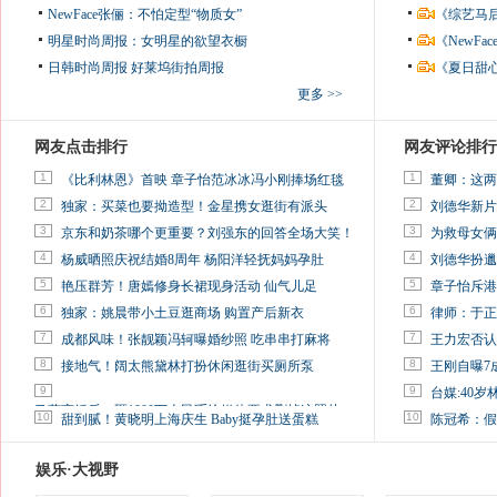
NewFace张俪：不怕定型“物质女”
《综艺马
明星时尚周报：女明星的欲望衣橱
《NewF
日韩时尚周报
好莱坞街拍周报
《夏日甜
更多 >>
网友点击排行
网友评论排行
1
1
《比利林恩》首映 章子怡范冰冰冯小刚捧场红毯
董卿：这两
2
2
独家：买菜也要拗造型！金星携女逛街有派头
刘德华新片
3
3
京东和奶茶哪个更重要？刘强东的回答全场大笑！
为救母女俩
4
4
杨威晒照庆祝结婚8周年 杨阳洋轻抚妈妈孕肚
刘德华扮邋
5
5
艳压群芳！唐嫣修身长裙现身活动 仙气儿足
章子怡斥港
6
6
独家：姚晨带小土豆逛商场 购置产后新衣
律师：于正
7
7
成都风味！张靓颖冯轲曝婚纱照 吃串串打麻将
王力宏否认
8
8
接地气！阔太熊黛林打扮休闲逛街买厕所泵
王刚自曝7
9
9
台媒:40
马蓉离婚后，砸1000万人民币给媒体要求删掉这照片
10
10
甜到腻！黄晓明上海庆生 Baby挺孕肚送蛋糕
陈冠希：假
娱乐·大视野