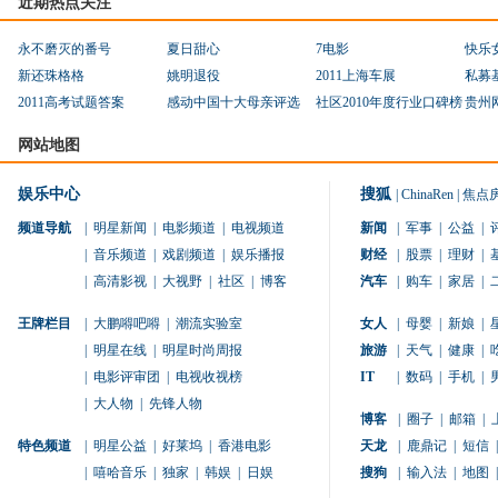
近期热点关注
永不磨灭的番号
夏日甜心
7电影
快乐
新还珠格格
姚明退役
2011上海车展
私募
2011高考试题答案
感动中国十大母亲评选
社区2010年度行业口碑榜
贵州
网站地图
娱乐中心
搜狐
|
ChinaRen
|
焦点
频道导航
|
明星新闻
|
电影频道
|
电视频道
新闻
|
军事
|
公益
|
|
音乐频道
|
戏剧频道
|
娱乐播报
财经
|
股票
|
理财
|
|
高清影视
|
大视野
|
社区
|
博客
汽车
|
购车
|
家居
|
王牌栏目
|
大鹏嘚吧嘚
|
潮流实验室
女人
|
母婴
|
新娘
|
|
明星在线
|
明星时尚周报
旅游
|
天气
|
健康
|
|
电影评审团
|
电视收视榜
IT
|
数码
|
手机
|
|
大人物
|
先锋人物
博客
|
圈子
|
邮箱
|
特色频道
|
明星公益
|
好莱坞
|
香港电影
天龙
|
鹿鼎记
|
短信
|
|
嘻哈音乐
|
独家
|
韩娱
|
日娱
搜狗
|
输入法
|
地图
|