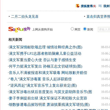
搜狐微博
(
0
)
我来
二月二抬头龙见喜
直击归真堂养
上网从搜狗开始
网页
新闻
相关新闻
·
满文军深情献歌颂总理 倾情诠释经典之作(图)
08-03-
·
满文军携手LP2志愿者救助脑瘫儿童公益活动
10-06-
·
满文军重当爱心大使 否认与妻子感情生变
10-06-
·
何平力挺满文军复出 孙楠王志文切磋球技(图)
10-05-
·
音乐人不满被报道和满文军吸毒 网站致歉并赔偿
10-05-
·
"卷入"满文军涉毒案 音乐人起诉获赔偿
10-05-
·
"逆风而起"满文军音乐节上复出获肯定(图)
10-05-
·
满文军涉毒出狱后首度复出 与莫文蔚助阵音乐节(图
10-05-
·
妻子李俐提前出狱 满文军保证不再犯盼大众宽容
10-04-
·
细数惨遭毒品摧毁明星 萧淑慎重残满文军堪忧(图)
10-03-