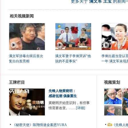
更多关于
满文军 王宝
的新闻>
相关视频新闻
满文军涉毒出狱后首次
满文军妻子李俐哭诉"他
李俐出庭当堂认
复出白发亮相
说的不是事实"
一年 满文军未现
王牌栏目
视频策划
先锋人物黄晓明：
感谢低潮 偶像重生
黄晓明开始意识到，有些事
情需要改变。……
[详细]
《秘密天使》陈翔情迷金素恩YURA
《先锋人