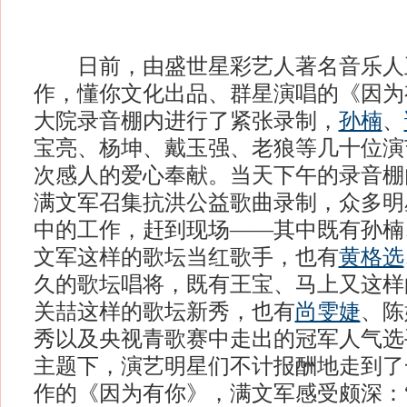
日前，由盛世星彩艺人著名音乐人
作，懂你文化出品、群星演唱的《因为
大院录音棚内进行了紧张录制，
孙楠
、
宝亮、杨坤、戴玉强、老狼等几十位演
次感人的爱心奉献。当天下午的录音棚
满文军召集抗洪公益歌曲录制，众多明
中的工作，赶到现场——其中既有孙楠
文军这样的歌坛当红歌手，也有
黄格选
久的歌坛唱将，既有王宝、马上又这样
关喆这样的歌坛新秀，也有
尚雯婕
、陈
秀以及央视青歌赛中走出的冠军人气选
主题下，演艺明星们不计报酬地走到了
作的《因为有你》，满文军感受颇深：