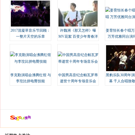
2017混凝草音乐节回顾：
许魏洲《那又怎样》曝
姜育恒长春个唱万
一整片天空的乐章
MV花絮 百变少年青春洋
万芳优雅同台演
溢
李克勤演唱会沸腾红馆 与
中国男高音纪念帕瓦罗蒂
黑豹乐队30周年
李玟比拼电臀技能
逝世十周年专场音乐会
幕 千人合唱致