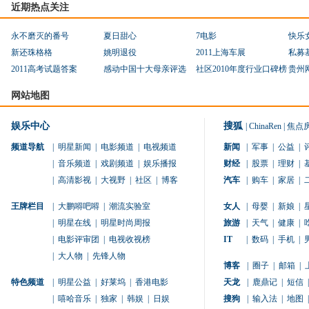
近期热点关注
永不磨灭的番号
夏日甜心
7电影
快乐
新还珠格格
姚明退役
2011上海车展
私募
2011高考试题答案
感动中国十大母亲评选
社区2010年度行业口碑榜
贵州
网站地图
娱乐中心
搜狐
|
ChinaRen
|
焦点
频道导航
|
明星新闻
|
电影频道
|
电视频道
新闻
|
军事
|
公益
|
|
音乐频道
|
戏剧频道
|
娱乐播报
财经
|
股票
|
理财
|
|
高清影视
|
大视野
|
社区
|
博客
汽车
|
购车
|
家居
|
王牌栏目
|
大鹏嘚吧嘚
|
潮流实验室
女人
|
母婴
|
新娘
|
|
明星在线
|
明星时尚周报
旅游
|
天气
|
健康
|
|
电影评审团
|
电视收视榜
IT
|
数码
|
手机
|
|
大人物
|
先锋人物
博客
|
圈子
|
邮箱
|
特色频道
|
明星公益
|
好莱坞
|
香港电影
天龙
|
鹿鼎记
|
短信
|
|
嘻哈音乐
|
独家
|
韩娱
|
日娱
搜狗
|
输入法
|
地图
|