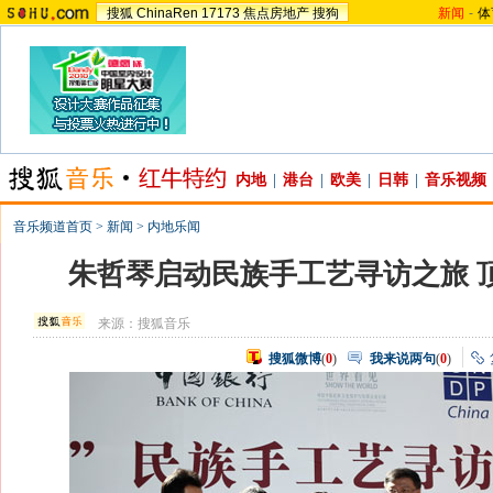
搜狐
ChinaRen
17173
焦点房地产
搜狗
新闻
-
体
内地
|
港台
|
欧美
|
日韩
|
音乐视频
音乐频道首页
>
新闻
>
内地乐闻
朱哲琴启动民族手工艺寻访之旅 
来源：
搜狐音乐
搜狐微博
(
0
)
我来说两句
(
0
)