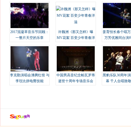
2017混凝草音乐节回顾：
许魏洲《那又怎样》曝
姜育恒长春个唱万
一整片天空的乐章
MV花絮 百变少年青春洋
万芳优雅同台演
溢
李克勤演唱会沸腾红馆 与
中国男高音纪念帕瓦罗蒂
黑豹乐队30周年
李玟比拼电臀技能
逝世十周年专场音乐会
幕 千人合唱致