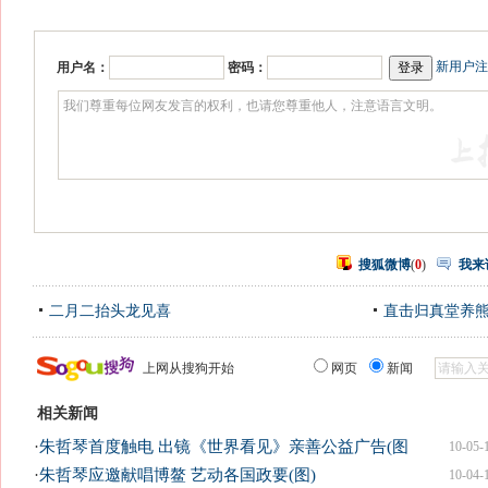
新用户注
用户名：
密码：
搜狐微博
(
0
)
我来
二月二抬头龙见喜
直击归真堂养
上网从搜狗开始
网页
新闻
相关新闻
·
朱哲琴首度触电 出镜《世界看见》亲善公益广告(图
10-05-
·
朱哲琴应邀献唱博鳌 艺动各国政要(图)
10-04-