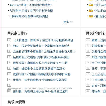
NewFace张俪：不怕定型“物质女”
《综艺马
明星时尚周报：女明星的欲望衣橱
《NewF
日韩时尚周报
好莱坞街拍周报
《夏日甜
更多 >>
网友点击排行
网友评论排行
1
1
《比利林恩》首映 章子怡范冰冰冯小刚捧场红毯
董卿：这两
2
2
独家：买菜也要拗造型！金星携女逛街有派头
刘德华新片
3
3
京东和奶茶哪个更重要？刘强东的回答全场大笑！
为救母女俩
4
4
杨威晒照庆祝结婚8周年 杨阳洋轻抚妈妈孕肚
刘德华扮邋
5
5
艳压群芳！唐嫣修身长裙现身活动 仙气儿足
章子怡斥港
6
6
独家：姚晨带小土豆逛商场 购置产后新衣
律师：于正
7
7
成都风味！张靓颖冯轲曝婚纱照 吃串串打麻将
王力宏否认
8
8
接地气！阔太熊黛林打扮休闲逛街买厕所泵
王刚自曝7
9
9
台媒:40
马蓉离婚后，砸1000万人民币给媒体要求删掉这照片
10
10
甜到腻！黄晓明上海庆生 Baby挺孕肚送蛋糕
陈冠希：假
娱乐·大视野