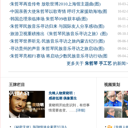
·
朱哲琴再造传奇 放歌世博2010上海馆主题曲(图)
10-03-
·
中国亲善大使朱哲琴以歌寄情 呼吁大家援助海地(图
10-02-
·
韩国总理亲临捧场 朱哲琴09收获丰硕(图)
10-01-
·
朱哲琴民族音乐寻访归来 与国际友人分享感动(图)
09-11-
·
旅游卫视重磅推出《朱哲琴民族音乐寻访之旅》(图)
09-10-
·
朱哲琴世界听见·民族音乐寻访之旅内蒙古纪行(图)
09-06-
·
寻访贵州的声音 朱哲琴民族音乐寻访之旅启动(图)
09-04-
·
朱哲琴亮相F1赛场 将启动少数民族音乐寻访行动(图
09-04-
更多关于
朱哲琴 手工艺
的新闻>
王牌栏目
视频策划
先锋人物黄晓明：
感谢低潮 偶像重生
黄晓明开始意识到，有些事
情需要改变。……
[详细]
《秘密天使》陈翔情迷金素恩YURA
《先锋人