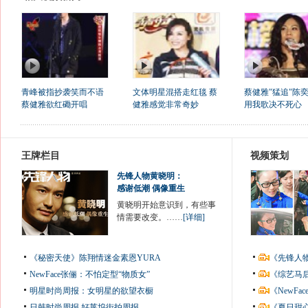
青峰被指抄袭笑而不语
文体明星混搭走红毯 蔡
蔡健雅"猛追"陈奕
蔡健雅欲红磡开唱
健雅感觉非常奇妙
用我歌决不死心
王牌栏目
视频策划
先锋人物黄晓明：
感谢低潮 偶像重生
黄晓明开始意识到，有些事
情需要改变。……
[详细]
《秘密天使》陈翔情迷金素恩YURA
《先锋人
NewFace张俪：不怕定型“物质女”
《综艺马
明星时尚周报：女明星的欲望衣橱
《NewF
日韩时尚周报
好莱坞街拍周报
《夏日甜