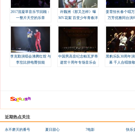
2017混凝草音乐节回顾：
许魏洲《那又怎样》曝
姜育恒长春个唱万
一整片天空的乐章
MV花絮 百变少年青春洋
万芳优雅同台演
溢
李克勤演唱会沸腾红馆 与
中国男高音纪念帕瓦罗蒂
黑豹乐队30周年
李玟比拼电臀技能
逝世十周年专场音乐会
幕 千人合唱致
近期热点关注
永不磨灭的番号
夏日甜心
7电影
快乐