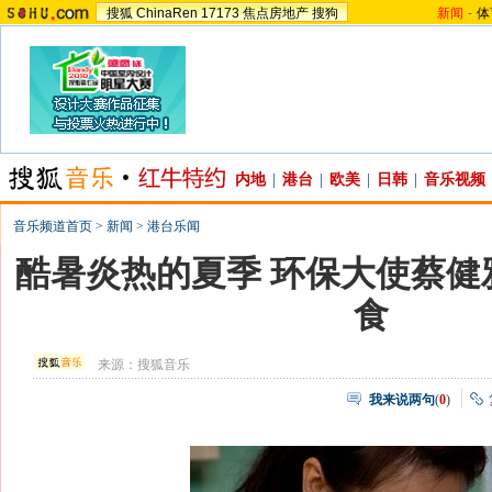
搜狐
ChinaRen
17173
焦点房地产
搜狗
新闻
-
体
内地
|
港台
|
欧美
|
日韩
|
音乐视频
音乐频道首页
>
新闻
>
港台乐闻
酷暑炎热的夏季 环保大使蔡健
食
来源：
搜狐音乐
我来说两句
(
0
)