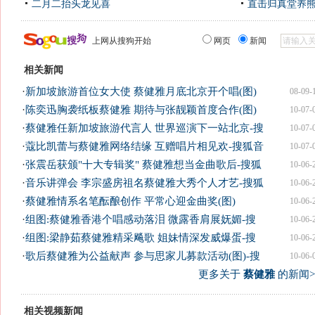
二月二抬头龙见喜
直击归真堂养
上网从搜狗开始
网页
新闻
相关新闻
·
新加坡旅游首位女大使 蔡健雅月底北京开个唱(图)
08-09-
·
陈奕迅胸袭纸板蔡健雅 期待与张靓颖首度合作(图)
10-07-
·
蔡健雅任新加坡旅游代言人 世界巡演下一站北京-搜
10-07-
·
蔻比凯蕾与蔡健雅网络结缘 互赠唱片相见欢-搜狐音
10-07-
·
张震岳获颁"十大专辑奖" 蔡健雅想当金曲歌后-搜狐
10-06-
·
音乐讲弹会 李宗盛房祖名蔡健雅大秀个人才艺-搜狐
10-06-
·
蔡健雅情系名笔酝酿创作 平常心迎金曲奖(图)
10-06-
·
组图:蔡健雅香港个唱感动落泪 微露香肩展妩媚-搜
10-06-
·
组图:梁静茹蔡健雅精采飚歌 姐妹情深发威爆蛋-搜
10-06-
·
歌后蔡健雅为公益献声 参与思家儿募款活动(图)-搜
10-06-
更多关于
蔡健雅
的新闻>
相关视频新闻