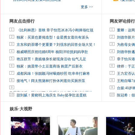
更多 >>
网友点击排行
网友评论排行
1
1
《比利林恩》首映 章子怡范冰冰冯小刚捧场红毯
董卿：这两
2
2
独家：买菜也要拗造型！金星携女逛街有派头
刘德华新片
3
3
京东和奶茶哪个更重要？刘强东的回答全场大笑！
为救母女俩
4
4
杨威晒照庆祝结婚8周年 杨阳洋轻抚妈妈孕肚
刘德华扮邋
5
5
艳压群芳！唐嫣修身长裙现身活动 仙气儿足
章子怡斥港
6
6
独家：姚晨带小土豆逛商场 购置产后新衣
律师：于正
7
7
成都风味！张靓颖冯轲曝婚纱照 吃串串打麻将
王力宏否认
8
8
接地气！阔太熊黛林打扮休闲逛街买厕所泵
王刚自曝7
9
9
台媒:40
马蓉离婚后，砸1000万人民币给媒体要求删掉这照片
10
10
甜到腻！黄晓明上海庆生 Baby挺孕肚送蛋糕
陈冠希：假
娱乐·大视野