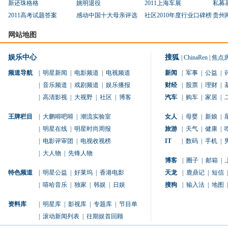
新还珠格格
姚明退役
2011上海车展
私募
2011高考试题答案
感动中国十大母亲评选
社区2010年度行业口碑榜
贵州
网站地图
娱乐中心
搜狐
|
ChinaRen
|
焦点
频道导航
|
明星新闻
|
电影频道
|
电视频道
新闻
|
军事
|
公益
|
|
音乐频道
|
戏剧频道
|
娱乐播报
财经
|
股票
|
理财
|
|
高清影视
|
大视野
|
社区
|
博客
汽车
|
购车
|
家居
|
王牌栏目
|
大鹏嘚吧嘚
|
潮流实验室
女人
|
母婴
|
新娘
|
|
明星在线
|
明星时尚周报
旅游
|
天气
|
健康
|
|
电影评审团
|
电视收视榜
IT
|
数码
|
手机
|
|
大人物
|
先锋人物
博客
|
圈子
|
邮箱
|
特色频道
|
明星公益
|
好莱坞
|
香港电影
天龙
|
鹿鼎记
|
短信
|
|
嘻哈音乐
|
独家
|
韩娱
|
日娱
搜狗
|
输入法
|
地图
|
资料库
|
明星库
|
影视库
|
专题库
|
节目单
|
滚动新闻列表
|
往期娱首回顾