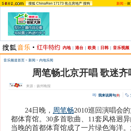
搜狐
ChinaRen
17173
焦点房地产
搜狗
新闻
-
体
内地
|
港台
|
欧美
|
日韩
|
音乐视频
音乐频道首页
>
新闻
>
内地乐闻
周笔畅北京开唱 歌迷齐
来源：
扬州晚报
我来说两句
(
0
)
24日晚，
周笔畅
2010巡回演唱会
都体育馆。30多首歌曲、11套风格迥
当晚的首都体育馆成了一片绿色海洋。