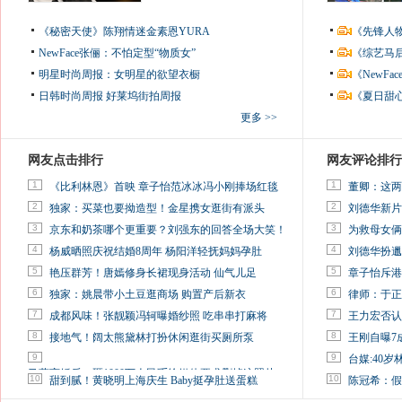
《秘密天使》陈翔情迷金素恩YURA
《先锋人
NewFace张俪：不怕定型“物质女”
《综艺马
明星时尚周报：女明星的欲望衣橱
《NewF
日韩时尚周报
好莱坞街拍周报
《夏日甜
更多 >>
网友点击排行
网友评论排行
1
1
《比利林恩》首映 章子怡范冰冰冯小刚捧场红毯
董卿：这两
2
2
独家：买菜也要拗造型！金星携女逛街有派头
刘德华新片
3
3
京东和奶茶哪个更重要？刘强东的回答全场大笑！
为救母女俩
4
4
杨威晒照庆祝结婚8周年 杨阳洋轻抚妈妈孕肚
刘德华扮邋
5
5
艳压群芳！唐嫣修身长裙现身活动 仙气儿足
章子怡斥港
6
6
独家：姚晨带小土豆逛商场 购置产后新衣
律师：于正
7
7
成都风味！张靓颖冯轲曝婚纱照 吃串串打麻将
王力宏否认
8
8
接地气！阔太熊黛林打扮休闲逛街买厕所泵
王刚自曝7
9
9
台媒:40
马蓉离婚后，砸1000万人民币给媒体要求删掉这照片
10
10
甜到腻！黄晓明上海庆生 Baby挺孕肚送蛋糕
陈冠希：假