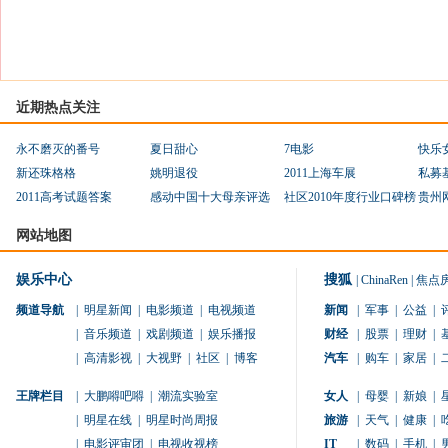
近期热点关注
永不磨灭的番号
夏日甜心
7电影
快乐
新还珠格格
姚明退役
2011上海车展
私募
2011高考试题答案
感动中国十大母亲评选
社区2010年度行业口碑榜
贵州
网站地图
娱乐中心
搜狐
|
ChinaRen
|
焦点
频道导航
|
明星新闻
|
电影频道
|
电视频道
新闻
|
军事
|
公益
|
|
音乐频道
|
戏剧频道
|
娱乐播报
财经
|
股票
|
理财
|
|
高清影视
|
大视野
|
社区
|
博客
汽车
|
购车
|
家居
|
王牌栏目
|
大鹏嘚吧嘚
|
潮流实验室
女人
|
母婴
|
新娘
|
|
明星在线
|
明星时尚周报
旅游
|
天气
|
健康
|
|
电影评审团
|
电视收视榜
IT
|
数码
|
手机
|