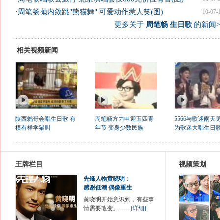
·
周笔畅抛内敛跳"熊猫舞" 可爱动作惹人笑(图)
10-07-
更多关于
周笔畅 生日歌
的新闻>
相关视频新闻
陕西鹩哥会唱生日歌 有
周笔畅方力申迎五四青
5566与歌迷雨天
模有样学猫叫
年节 变身少数民族
为歌迷大唱生日
王牌栏目
视频策划
先锋人物黄晓明：
感谢低潮 偶像重生
黄晓明开始意识到，有些事
情需要改变。……
[详细]