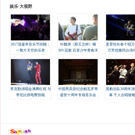
娱乐·大视野
2017混凝草音乐节回顾：
许魏洲《那又怎样》曝
姜育恒长春个唱万
一整片天空的乐章
MV花絮 百变少年青春洋
万芳优雅同台演
溢
李克勤演唱会沸腾红馆 与
中国男高音纪念帕瓦罗蒂
黑豹乐队30周年
李玟比拼电臀技能
逝世十周年专场音乐会
幕 千人合唱致