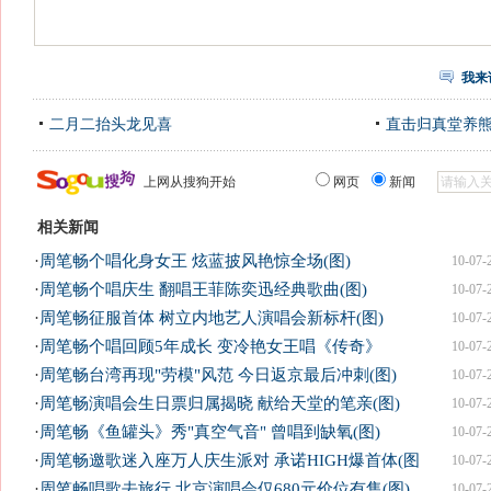
我来
二月二抬头龙见喜
直击归真堂养
上网从搜狗开始
网页
新闻
相关新闻
·
周笔畅个唱化身女王 炫蓝披风艳惊全场(图)
10-07-
·
周笔畅个唱庆生 翻唱王菲陈奕迅经典歌曲(图)
10-07-
·
周笔畅征服首体 树立内地艺人演唱会新标杆(图)
10-07-
·
周笔畅个唱回顾5年成长 变冷艳女王唱《传奇》
10-07-
·
周笔畅台湾再现"劳模"风范 今日返京最后冲刺(图)
10-07-
·
周笔畅演唱会生日票归属揭晓 献给天堂的笔亲(图)
10-07-
·
周笔畅《鱼罐头》秀"真空气音" 曾唱到缺氧(图)
10-07-
·
周笔畅邀歌迷入座万人庆生派对 承诺HIGH爆首体(图
10-07-
·
周笔畅唱歌去旅行 北京演唱会仅680元价位有售(图)
10-07-