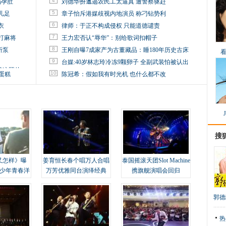
4
妈孕肚
刘德华扮邋遢农民工太逼真 遭警察驱赶
5
儿足
章子怡斥港媒歧视内地演员 称刁钻势利
6
衣
律师：于正不构成侵权 只能道德谴责
7
打麻将
王力宏否认“辱华”：别给歌词扣帽子
8
所泵
王刚自曝7成家产为古董藏品：睡180年历史古床
9
台媒:40岁林志玲冷冻9颗卵子 全副武装怕被认出
掉这照片
10
蛋糕
陈冠希：假如我有时光机 也什么都不改
搜
又怎样》曝
姜育恒长春个唱万人合唱
泰国摇滚天团Slot Machine
变少年青春洋
万芳优雅同台演绎经典
携旗舰演唱会回归
郭德
热