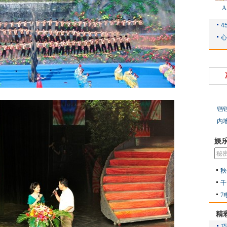
铛
内
娱
秋
千
7
精