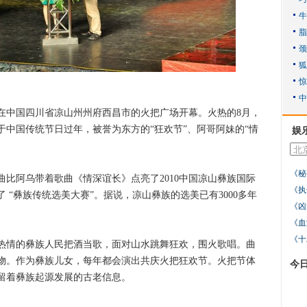
中国四川省凉山州州府西昌市的火把广场开幕。火热的8月，
中国传统节日过年，被誉为东方的“狂欢节”、阿哥阿妹的“情
娱
。
《秘
阿乌带着歌曲《情深谊长》点亮了2010中国凉山彝族国际
《执
 “彝族传统选美大赛”。据说，凉山彝族的选美已有3000多年
《凶
《血
《十
情的彝族人民把酒当歌，面对山水跳舞狂欢，围火歌唱。曲
物。作为彝族儿女，每年都会演出共庆火把狂欢节。火把节体
今
留着彝族起源发展的古老信息。