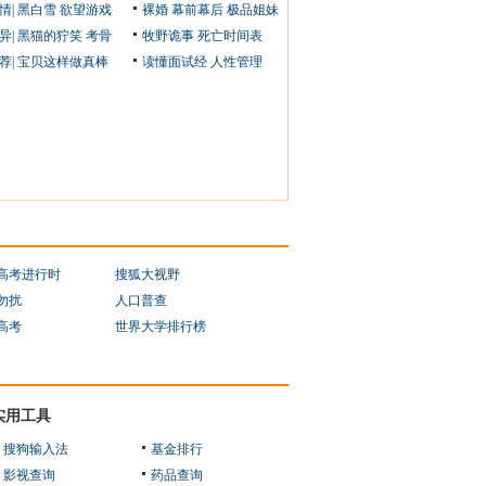
情
|
黑白雪
欲望游戏
裸婚
幕前幕后
极品姐妹
异
|
黑猫的狞笑
考骨
牧野诡事
死亡时间表
荐
|
宝贝这样做真棒
读懂面试经
人性管理
1高考进行时
搜狐大视野
勿扰
人口普查
1高考
世界大学排行榜
实用工具
搜狗输入法
基金排行
影视查询
药品查询