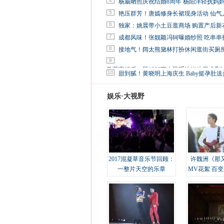
4
杨威晒照庆祝结婚8周年 杨阳洋轻抚妈
5
艳压群芳！唐嫣修身长裙现身活动 仙气
6
独家：姚晨带小土豆逛商场 购置产后新
7
成都风味！张靓颖冯轲曝婚纱照 吃串串
8
接地气！阔太熊黛林打扮休闲逛街买厕
9
马蓉离婚后，砸1000万人民币给媒体要求删
10
甜到腻！黄晓明上海庆生 Baby挺孕肚送
娱乐·大视野
2017混凝草音乐节回顾：
许魏洲《那
一整片天空的乐章
MV花絮 百
溢