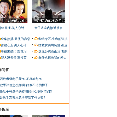
网络首播-美人心计
女子浴室内惨遭杀害
全集热播-天使的诱惑
华纳专区-生命的证据
宫锁心玉
美人心计
拯救女兵司徒慧
画皮
幸福来敲门
梨花泪
盘龙卧虎高山顶
毒刺
能人冯天贵
家常菜
拿什么拯救我的爱人
狗问答
西欧考级电子琴ctk-3388sk与ctk
歌手评价怎么样啊?好像不错的样子?
是歌手韩磊半决赛唱的什么歌啊?急求!
是歌手邓紫棋总决赛唱了什么歌?
余饭后