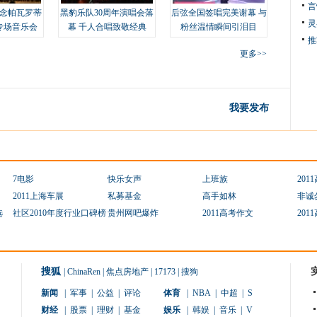
言
念帕瓦罗蒂
黑豹乐队30周年演唱会落
后弦全国签唱完美谢幕 与
灵
专场音乐会
幕 千人合唱致敬经典
粉丝温情瞬间引泪目
推
更多>>
我要发布
7电影
快乐女声
上班族
201
2011上海车展
私募基金
高手如林
非诚
选
社区2010年度行业口碑榜
贵州网吧爆炸
2011高考作文
201
搜狐
|
ChinaRen
|
焦点房地产
|
17173
|
搜狗
新闻
|
军事
|
公益
|
评论
体育
|
NBA
|
中超
|
S
财经
|
股票
|
理财
|
基金
娱乐
|
韩娱
|
音乐
|
V