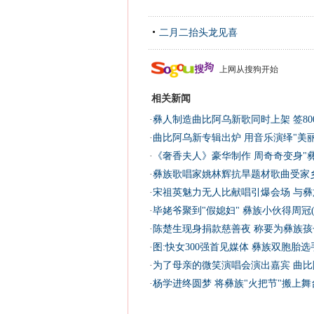
二月二抬头龙见喜
上网从搜狗开始
相关新闻
·
彝人制造曲比阿乌新歌同时上架 签800
·
曲比阿乌新专辑出炉 用音乐演绎"美丽
·
《奢香夫人》豪华制作 周奇奇变身"彝
·
彝族歌唱家姚林辉抗旱题材歌曲受家乡
·
宋祖英魅力无人比献唱引爆会场 与彝
·
毕姥爷聚到"假媳妇" 彝族小伙得周冠(
·
陈楚生现身捐款慈善夜 称要为彝族孩
·
图:快女300强首见媒体 彝族双胞胎选
·
为了母亲的微笑演唱会演出嘉宾 曲比阿
·
杨学进终圆梦 将彝族"火把节"搬上舞