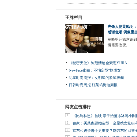
王牌栏目
先锋人物黄晓明：
感谢低潮 偶像重
黄晓明开始意识到
情需要改变。……
《秘密天使》陈翔情迷金素恩YURA
NewFace张俪：不怕定型“物质女”
明星时尚周报：女明星的欲望衣橱
日韩时尚周报
好莱坞街拍周报
网友点击排行
1
《比利林恩》首映 章子怡范冰冰冯小刚
2
独家：买菜也要拗造型！金星携女逛街
3
京东和奶茶哪个更重要？刘强东的回答