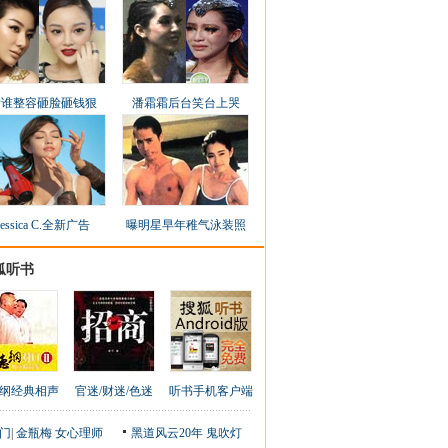
看谁整容砸脸砸钱狠
潘霜霜后台笑台上哭
Jessica C.全新广告
曝明星早年稚气泳装照
狐听书
纲经典相声
官迷/财迷/色迷
听书手机客户端
门
|
金瓶梅
女心理师
黑道风云20年
鬼吹灯