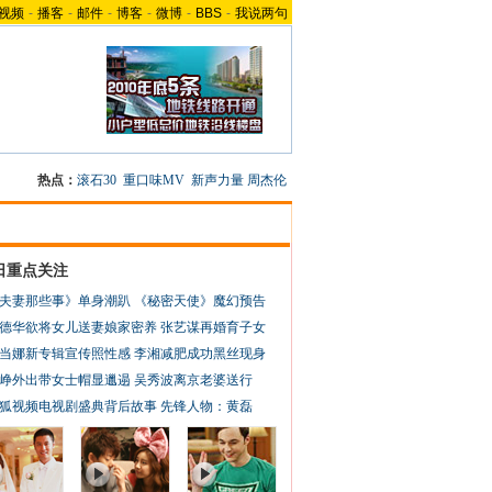
视频
-
播客
-
邮件
-
博客
-
微博
-
BBS
-
我说两句
热点：
滚石30
重口味MV
新声力量
周杰伦
日重点关注
夫妻那些事》单身潮趴
《秘密天使》魔幻预告
德华欲将女儿送妻娘家密养
张艺谋再婚育子女
当娜新专辑宣传照性感
李湘减肥成功黑丝现身
峥外出带女士帽显邋遢
吴秀波离京老婆送行
狐视频电视剧盛典背后故事
先锋人物：黄磊