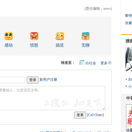
(责任编辑：news)
黎明
张馨
搜
感动
愤怒
搞笑
无聊
转发至：
白社会
更多
开
心
人
网
人
豆
网
瓣
爱
新用户注册
刘
分
小
享
[Ctrl+Enter]