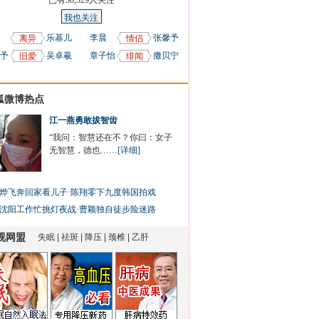
已有
58,329
人关注
我也关注
乐基儿
李晨
张馨予
离异
情侣
予
吴卓羲
章子怡
撒贝宁
旧爱
绯闻
狐微博热点
江一燕勇敢拔智齿
“我问：智慧还在不？你曰：女子
无智慧，德也……
[详细]
烨飞奔回家看儿子
·
陈翔零下九度韩国拍戏
沈阳工作忙挑灯夜战
·
曹颖独自徒步险迷路