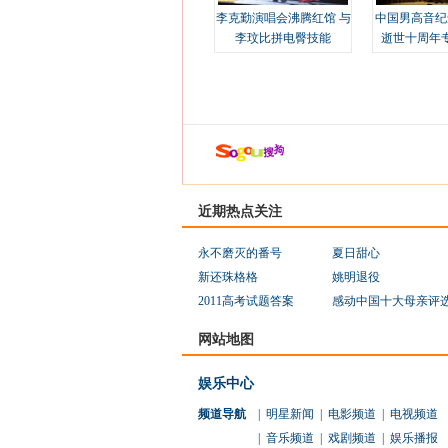
李克勤演唱会沸腾红馆 与
中国男高音纪
李玟比拼电臀技能
逝世十周年
近期热点关注
永不磨灭的番号
夏日甜心
新还珠格格
姚明退役
2011高考试题答案
感动中国十大母亲评
网站地图
娱乐中心
频道导航
|
明星新闻
|
电影频道
|
电视频道
|
音乐频道
|
戏剧频道
|
娱乐播报