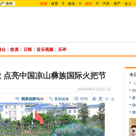
地产
搜狗
新闻
-
体育
-
S
-
娱乐
-
V
-
财经
-
IT
-
汽车
-
房产
-
女人
-
港台
|
欧美
|
日韩
|
音乐视频
|
乐评
 点亮中国凉山彝族国际火把节
今
《
2010年08月11日11:35
刘
麦
大
我来说两句
(
0
)
复制链接
打印
中
小
徐
搜