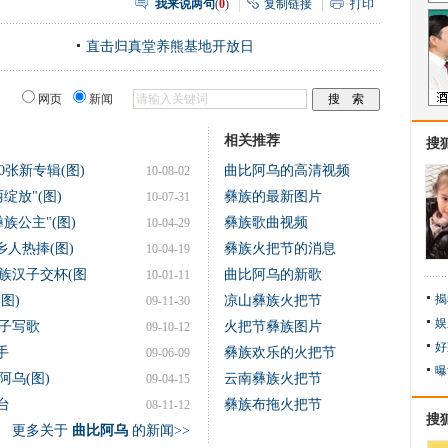
我来说两句
(
0
)
复制链接
打印
直击归真堂养熊基地开放日
网页
新闻
相关推荐
搜
张新专辑(图)
曲比阿乌的高清视频
10-08-02
绽放"(图)
彝族的最新图片
10-07-31
族公主"(图)
彝族歌曲视频
10-04-29
人热捧(图)
彝族火把节的消息
10-04-19
族汉子交杯(图
曲比阿乌的新歌
10-01-11
揭
图)
凉山彝族火把节
09-11-30
娱
子写歌
火把节彝族图片
09-10-12
好
手
彝族欢乐的火把节
09-06-09
曝
乌(图)
云南彝族火把节
09-04-15
台
彝族布拖火把节
08-11-12
搜
更多关于
曲比阿乌
的新闻>>