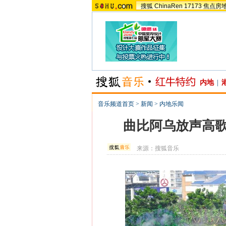
搜狐
ChinaRen
17173
焦点房
内地
|
音乐频道首页
>
新闻
>
内地乐闻
曲比阿乌放声高歌
来源：
搜狐音乐