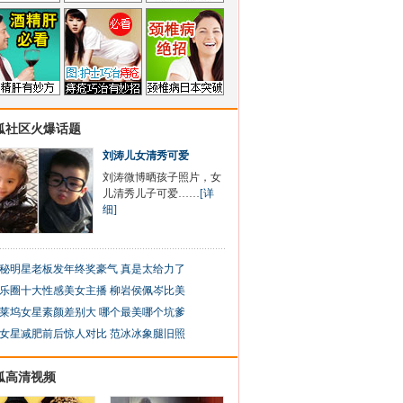
狐社区火爆话题
刘涛儿女清秀可爱
刘涛微博晒孩子照片，女
儿清秀儿子可爱……
[详
细]
秘明星老板发年终奖豪气 真是太给力了
乐圈十大性感美女主播 柳岩侯佩岑比美
莱坞女星素颜差别大 哪个最美哪个坑爹
女星减肥前后惊人对比 范冰冰象腿旧照
狐高清视频