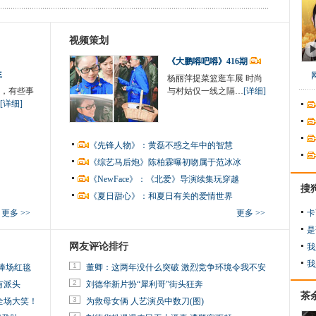
视频策划
《大鹏嘚吧嘚》416期
生
杨丽萍提菜篮逛车展 时尚
，有些事
与村姑仅一线之隔…
[详细]
[详细]
《先锋人物》：黄磊不惑之年中的智慧
《综艺马后炮》陈柏霖曝初吻属于范冰冰
《NewFace》：《北爱》导演续集玩穿越
搜
《夏日甜心》：和夏日有关的爱情世界
更多 >>
更多 >>
卡
是
网友评论排行
我
我
1
捧场红毯
董卿：这两年没什么突破 激烈竞争环境令我不安
2
有派头
刘德华新片扮“犀利哥”街头狂奔
茶
3
全场大笑！
为救母女俩 人艺演员中数刀(图)