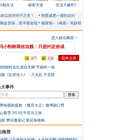
AA制生活
秘密天使
生活大爆炸5
进入娱论频道>>
冯小刚称屌丝自贱：只是约定俗成
顶
477
砸
158
铛铛报时走红源自无聊 节操碎一地
地版《乱世佳人》：只见乱 不见情
乐大事件
季电视剧盛典
《微言大义》微博脱口秀
山暮雪
2011红牛音乐之旅
电影
梦回鹿鼎记
新还珠格格
彩推荐