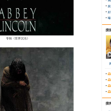
揭
娱
好
曝
搜
专辑《世界沉沦》
搜