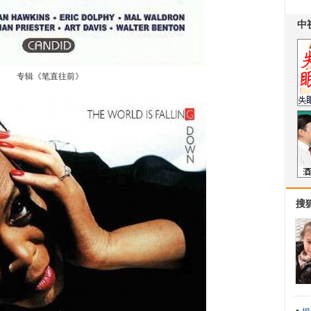
专辑《笔直往前》
搜