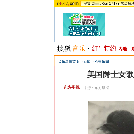
搜狐
ChinaRen
17173
焦点房
内地
|
音乐频道首页
>
新闻
>
欧美乐闻
美国爵士女歌
来源：
东方早报