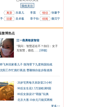
已有
58,329
人关注
我也关注
乐基儿
李晨
张馨予
离异
情侣
予
吴卓羲
章子怡
撒贝宁
旧爱
绯闻
狐微博热点
江一燕勇敢拔智齿
“我问：智慧还在不？你曰：女子
无智慧，德也……
[详细]
烨飞奔回家看儿子
·
陈翔零下九度韩国拍戏
沈阳工作忙挑灯夜战
·
曹颖独自徒步险迷路
·
20岁宅男每天呆卧室23小时
·
90后女生花1.5万游欧洲9国
·
80后女孩设计“萌版”玩偶
·
北京大葱:10余元只能买两根
更多>>