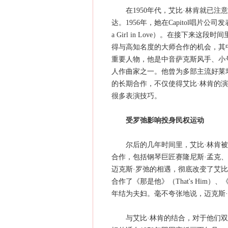
在1950年代，艾比·林肯就已注
达。1956年，她在Capitol唱片公
a Girl in Love）。在接下
得与高知名度的大师合作的机会，其
重要人物，他是中音萨克斯风手、小
人作曲家之一。他曾为多部主流好莱
的长期合作，不仅使得艾比·林肯的
很多表演技巧。
受罗弛影响投身民权运动
尔后的几年时间里，艾比·林肯被
合作，包括钢琴巨匠赛隆尼斯·孟克、
迈克斯·罗弛的相遇，彻底改变了艾
合作了《那是他》（That's Him）、《
年结为夫妇。毫不夸张地说，迈克斯
与艾比·林肯的结合，对于他们双