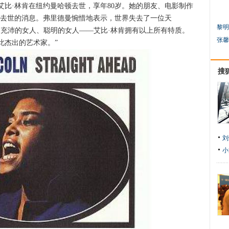
比·林肯在纽约曼哈顿去世，享年80岁。她的朋友、电影制作
肯去世的消息。弗里德曼惋惜地表示，世界失去了一位天
黎明
力充沛的女人、聪明的女人——艾比·林肯拥有以上所有特质。
张馨
此杰出的艺术家。”
搜
刘
小