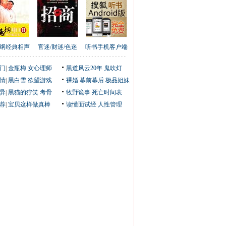
纲经典相声
官迷/财迷/色迷
听书手机客户端
门
|
金瓶梅
女心理师
黑道风云20年
鬼吹灯
情
|
黑白雪
欲望游戏
裸婚
幕前幕后
极品姐妹
异
|
黑猫的狞笑
考骨
牧野诡事
死亡时间表
荐
|
宝贝这样做真棒
读懂面试经
人性管理