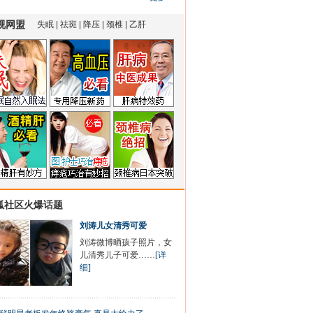
狐社区火爆话题
刘涛儿女清秀可爱
刘涛微博晒孩子照片，女
儿清秀儿子可爱……
[详
细]