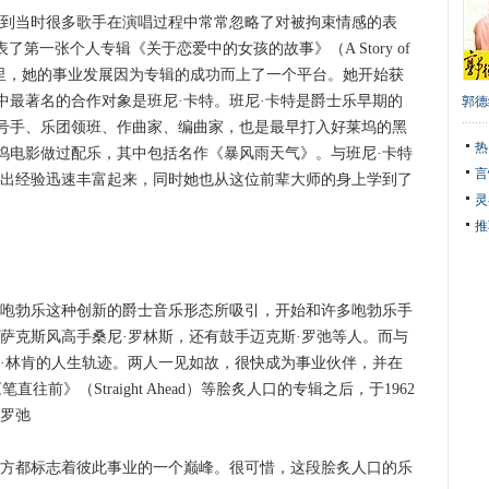
意到当时很多歌手在演唱过程中常常忽略了对被拘束情感的表
司发表了第一张个人专辑《关于恋爱中的女孩的故事》（A Story of
来这段时间里，她的事业发展因为专辑的成功而上了一个平台。她开始获
中最著名的合作对象是班尼·卡特。班尼·卡特是爵士乐早期的
郭德
号手、乐团领班、作曲家、编曲家，也是最早打入好莱坞的黑
热
坞电影做过配乐，其中包括名作《暴风雨天气》。与班尼·卡特
言
演出经验迅速丰富起来，同时她也从这位前辈大师的身上学到了
灵
推
咆勃乐这种创新的爵士音乐形态所吸引，开始和许多咆勃乐手
萨克斯风高手桑尼·罗林斯，还有鼓手迈克斯·罗弛等人。而与
比·林肯的人生轨迹。两人一见如故，很快成为事业伙伴，并在
笔直往前》（Straight Ahead）等脍炙人口的专辑之后，于1962
·罗弛
方都标志着彼此事业的一个巅峰。很可惜，这段脍炙人口的乐