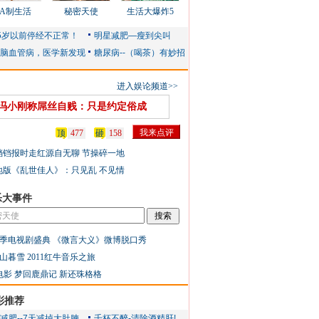
AA制生活
秘密天使
生活大爆炸5
进入娱论频道>>
冯小刚称屌丝自贱：只是约定俗成
顶
477
砸
158
铛铛报时走红源自无聊 节操碎一地
地版《乱世佳人》：只见乱 不见情
乐大事件
季电视剧盛典
《微言大义》微博脱口秀
山暮雪
2011红牛音乐之旅
电影
梦回鹿鼎记
新还珠格格
彩推荐