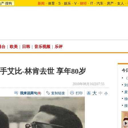
地产
搜狗
新闻
-
体育
-
S
-
娱乐
-
V
-
财经
-
IT
-
汽车
-
房产
-
女人
-
港台
|
欧美
|
日韩
|
音乐视频
|
乐评
手艾比-林肯去世 享年80岁
今
《
2010年08月16日07:55
刘
麦
大
我来说两句
(
0
)
复制链接
打印
中
小
徐
搜