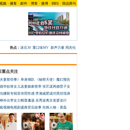
视频
-
播客
-
邮件
-
博客
-
微博
-
BBS
-
我说两句
热点：
滚石30
重口味MV
新声力量
周杰伦
日重点关注
夫妻那些事》单身潮趴
《秘密天使》魔幻预告
德华欲将女儿送妻娘家密养
张艺谋再婚育子女
当娜新专辑宣传照性感
李湘减肥成功黑丝现身
峥外出带女士帽显邋遢
吴秀波离京老婆送行
狐视频电视剧盛典背后故事
先锋人物：黄磊