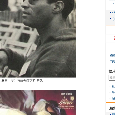
铛
内
娱
比·林肯（左）与前夫迈克斯·罗弛
秋
千
7
精