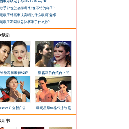
西欧考级电子琴ctk-3388sk与ctk
歌手评价怎么样啊?好像不错的样子?
是歌手韩磊半决赛唱的什么歌啊?急求!
是歌手邓紫棋总决赛唱了什么歌?
余饭后
看谁整容砸脸砸钱狠
潘霜霜后台笑台上哭
Jessica C.全新广告
曝明星早年稚气泳装照
狐听书