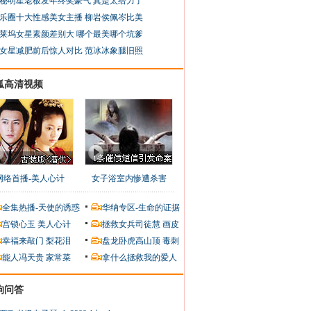
秘明星老板发年终奖豪气 真是太给力了
乐圈十大性感美女主播 柳岩侯佩岑比美
莱坞女星素颜差别大 哪个最美哪个坑爹
女星减肥前后惊人对比 范冰冰象腿旧照
狐高清视频
网络首播-美人心计
女子浴室内惨遭杀害
全集热播-天使的诱惑
华纳专区-生命的证据
宫锁心玉
美人心计
拯救女兵司徒慧
画皮
幸福来敲门
梨花泪
盘龙卧虎高山顶
毒刺
能人冯天贵
家常菜
拿什么拯救我的爱人
狗问答