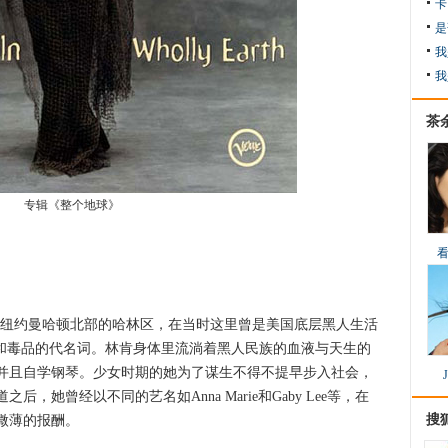
卡
是
我
我
茶
专辑《整个地球》
在纽约曼哈顿北部的哈林区，在当时这里曾是美国底层黑人生活
归和毒品的代名词。林肯身体里流淌着黑人民族的血液与天生的
并且自学钢琴。少女时期的她为了谋生不得不提早步入社会，
，她曾经以不同的艺名如Anna Marie和Gaby Lee等，在
搜
微薄的报酬。