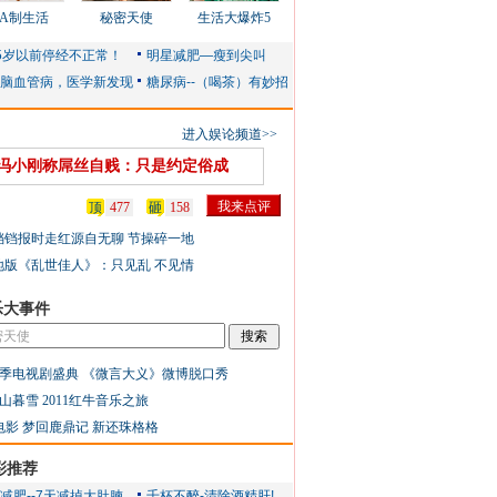
AA制生活
秘密天使
生活大爆炸5
进入娱论频道>>
冯小刚称屌丝自贱：只是约定俗成
顶
477
砸
158
铛铛报时走红源自无聊 节操碎一地
地版《乱世佳人》：只见乱 不见情
乐大事件
季电视剧盛典
《微言大义》微博脱口秀
山暮雪
2011红牛音乐之旅
电影
梦回鹿鼎记
新还珠格格
彩推荐