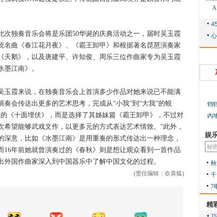
独奏音乐会将是乐团50华诞的庆典活动之一，届时吴玉霞
统名曲《春江花月夜》、《霸王卸甲》和根据著名琵琶演奏家
《天鹅》，以及唐建平、许知俊、周乐三位作曲家专为吴玉霞
水墨江南》。
玉霞来说，在独奏音乐会上首演多少作品对她来说已不能满
奏会传达出更多的艺术思考，完成从“小我”到“大我”的蜕
铛
性的《十面埋伏》，而是选择了其姊妹篇《霸王卸甲》，不过对
内
次希望能够武戏文作，以更多元的方式表达艺术情致。”此外，
娱
的深意，比如《水墨江南》是用重奏的形式传达出一种理念，
而16年前她就曾演奏过的《春秋》则是想让观众看到一首作品
出外国作曲家深入到中国器乐中了解中国文化的过程。
秋
(责任编辑：欢喜狐)
千
7
精