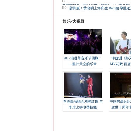
9
马蓉离婚后，砸1000万人民币给媒体要求删
10
甜到腻！黄晓明上海庆生 Baby挺孕肚送
娱乐·大视野
2017混凝草音乐节回顾：
许魏洲《那
一整片天空的乐章
MV花絮 百
溢
李克勤演唱会沸腾红馆 与
中国男高音纪
李玟比拼电臀技能
逝世十周年