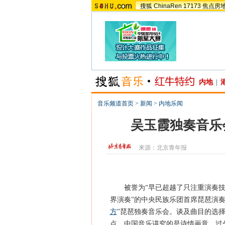
搜狐
ChinaRen
17173
焦点房
内地
|
音乐频道首页
>
新闻
>
内地乐闻
吴玉霞独奏音乐
来源：
北京青年报
被誉为“早已超越了只注重演奏技
界演奏”的中央民族乐团首席琵琶演奏
方
”琵琶独奏音乐会。谈及曲目的选
点，中国音乐讲究的是诗情画意，过