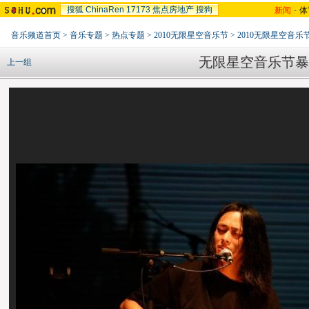
搜狐
ChinaRen
17173
焦点房地产
搜狗
新闻
-
体
音乐频道首页
>
音乐专题
>
热点专题
>
2010无限星空音乐节
>
2010无限星空音乐
无限星空音乐节暴
上一组