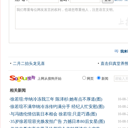
我来
二月二抬头龙见喜
直击归真堂养
上网从搜狗开始
网页
新闻
相关新闻
·
徐若瑄:华纳冷冻我三年 陈泽杉:她有点不厚道(图)
10-08-
·
徐若瑄不满华纳冷冻传约满分手 经纪人忙安慰(图)
10-08-
·
与冯德伦情侣装日本相会 徐若瑄:只是巧遇(图)
10-08-
·
35岁徐若瑄容光焕发拍广告 力撼日本80后女星(图)
10-08-