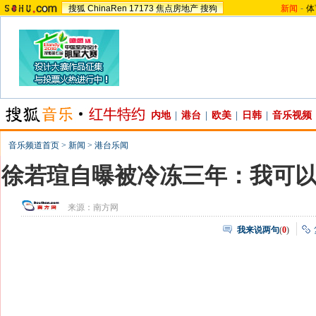
搜狐
ChinaRen
17173
焦点房地产
搜狗
新闻
-
体
内地
|
港台
|
欧美
|
日韩
|
音乐视频
音乐频道首页
>
新闻
>
港台乐闻
徐若瑄自曝被冷冻三年：我可
来源：
南方网
我来说两句
(
0
)