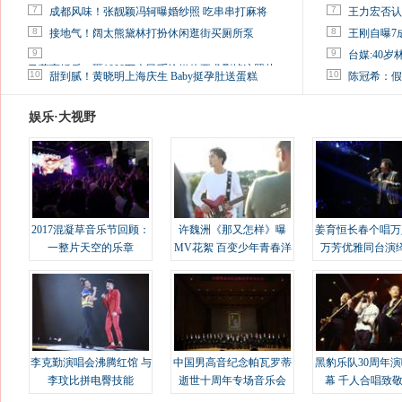
7
7
成都风味！张靓颖冯轲曝婚纱照 吃串串打麻将
王力宏否认
8
8
接地气！阔太熊黛林打扮休闲逛街买厕所泵
王刚自曝7
9
9
台媒:40
马蓉离婚后，砸1000万人民币给媒体要求删掉这照片
10
10
甜到腻！黄晓明上海庆生 Baby挺孕肚送蛋糕
陈冠希：假
娱乐·大视野
2017混凝草音乐节回顾：
许魏洲《那又怎样》曝
姜育恒长春个唱万
一整片天空的乐章
MV花絮 百变少年青春洋
万芳优雅同台演
溢
李克勤演唱会沸腾红馆 与
中国男高音纪念帕瓦罗蒂
黑豹乐队30周年
李玟比拼电臀技能
逝世十周年专场音乐会
幕 千人合唱致