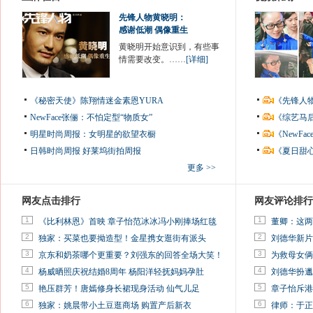
先锋人物黄晓明：
感谢低潮 偶像重生
黄晓明开始意识到，有些事
情需要改变。……
[详细]
《秘密天使》陈翔情迷金素恩YURA
《先锋人
NewFace张俪：不怕定型“物质女”
《综艺马
明星时尚周报：女明星的欲望衣橱
《NewF
日韩时尚周报
好莱坞街拍周报
《夏日甜
更多 >>
网友点击排行
网友评论排行
1
1
《比利林恩》首映 章子怡范冰冰冯小刚捧场红毯
董卿：这两
2
2
独家：买菜也要拗造型！金星携女逛街有派头
刘德华新片
3
3
京东和奶茶哪个更重要？刘强东的回答全场大笑！
为救母女俩
4
4
杨威晒照庆祝结婚8周年 杨阳洋轻抚妈妈孕肚
刘德华扮邋
5
5
艳压群芳！唐嫣修身长裙现身活动 仙气儿足
章子怡斥港
6
6
独家：姚晨带小土豆逛商场 购置产后新衣
律师：于正