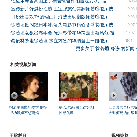
·
佐佐木希吉高由里子徐若瑄合作拍摄洗发水广告
10-08-
·
宣传新片舒淇扮性感 王宝强憨劲笑翻徐若瑄(图)-搜
10-08-
·
《说出喜欢TA的理由》海选出现翻版徐若瑄(图)
10-08-
·
徐若瑄欲闪耀日本冲绳 为电影节精心备盛装(图)-搜
10-07-
·
徐若瑄老狼出席年会 陈泽杉带领华纳走出新风范-搜
10-07-
·
蔡依林挤走徐若瑄 水立方签约华纳当上一姐(图)
08-12-
更多关于
徐若瑄 冷冻
的新闻>
相关视频新闻
徐若瑄感慨年龄大 期待
徐若瑄深v黑长裙亮相
江语晨代言取代
成功婚姻不想离婚
性感优雅
大谢师兄信的帮
王牌栏目
视频策划