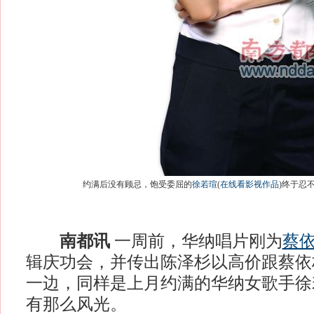
约满后没有顾忌，饱受委屈的
徐若瑄
(
在线看影视作品
)
终于忍
南都讯
一周前，华纳唱片刚为
蔡
辑庆功会，并传出陈泽杉以高价跟蔡依
一边，同样是上月约满的华纳女歌手徐若瑄(
有那么风光。