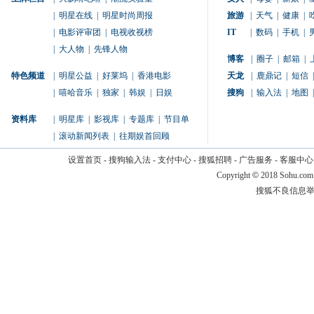
|
明星在线
|
明星时尚周报
旅游
|
天气
|
健康
|
|
电影评审团
|
电视收视榜
IT
|
数码
|
手机
|
|
大人物
|
先锋人物
博客
|
圈子
|
邮箱
|
特色频道
|
明星公益
|
好莱坞
|
香港电影
天龙
|
鹿鼎记
|
短信
|
|
嘻哈音乐
|
独家
|
韩娱
|
日娱
搜狗
|
输入法
|
地图
|
资料库
|
明星库
|
影视库
|
专题库
|
节目单
|
滚动新闻列表
|
往期娱首回顾
设置首页
-
搜狗输入法
-
支付中心
-
搜狐招聘
-
广告服务
-
客服中心
Copyright
©
2018 Sohu.com
搜狐不良信息