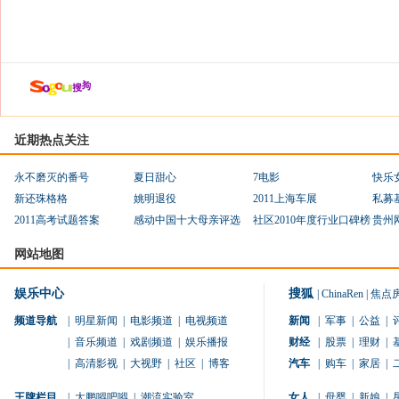
近期热点关注
永不磨灭的番号
夏日甜心
7电影
快乐
新还珠格格
姚明退役
2011上海车展
私募
2011高考试题答案
感动中国十大母亲评选
社区2010年度行业口碑榜
贵州
网站地图
娱乐中心
搜狐
|
ChinaRen
|
焦点
频道导航
|
明星新闻
|
电影频道
|
电视频道
新闻
|
军事
|
公益
|
|
音乐频道
|
戏剧频道
|
娱乐播报
财经
|
股票
|
理财
|
|
高清影视
|
大视野
|
社区
|
博客
汽车
|
购车
|
家居
|
王牌栏目
|
大鹏嘚吧嘚
|
潮流实验室
女人
|
母婴
|
新娘
|