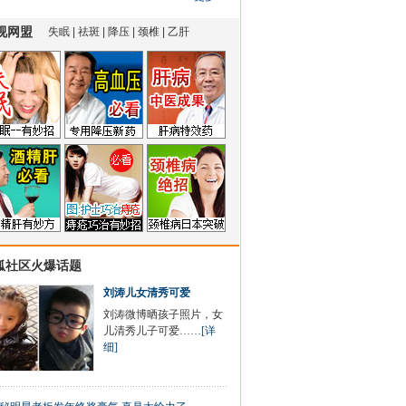
狐社区火爆话题
刘涛儿女清秀可爱
刘涛微博晒孩子照片，女
儿清秀儿子可爱……
[详
细]