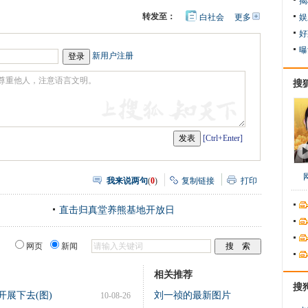
揭
转发至：
白社会
更多
开
娱
心
人
好
网
人
豆
曝
网
瓣
爱
新用户注册
分
享
搜
[Ctrl+Enter]
我来说两句
(
0
)
复制链接
打印
直击归真堂养熊基地开放日
网页
新闻
相关推荐
搜
开展下去(图)
刘一祯的最新图片
10-08-26