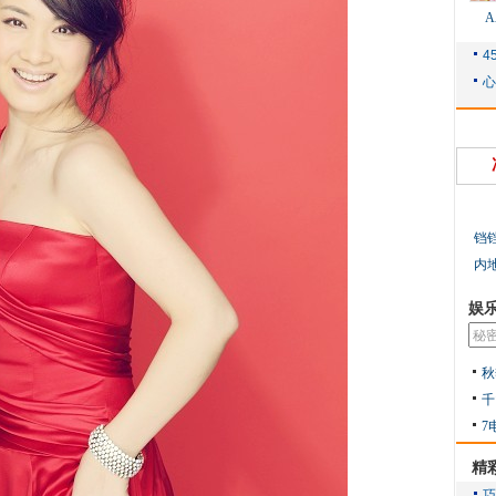
铛
内
娱
秋
千
7
精