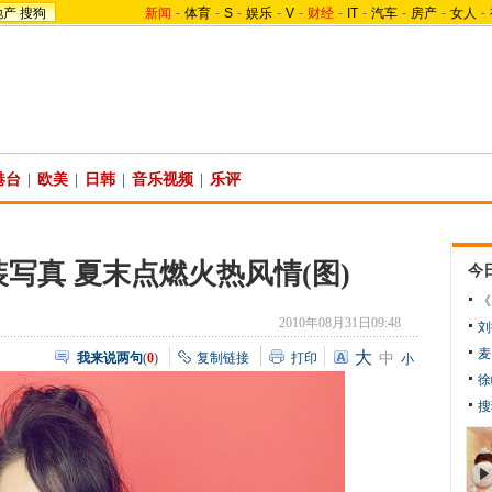
地产
搜狗
新闻
-
体育
-
S
-
娱乐
-
V
-
财经
-
IT
-
汽车
-
房产
-
女人
-
港台
|
欧美
|
日韩
|
音乐视频
|
乐评
写真 夏末点燃火热风情(图)
今
《
2010年08月31日09:48
刘
麦
大
我来说两句
(
0
)
复制链接
打印
中
小
徐
搜