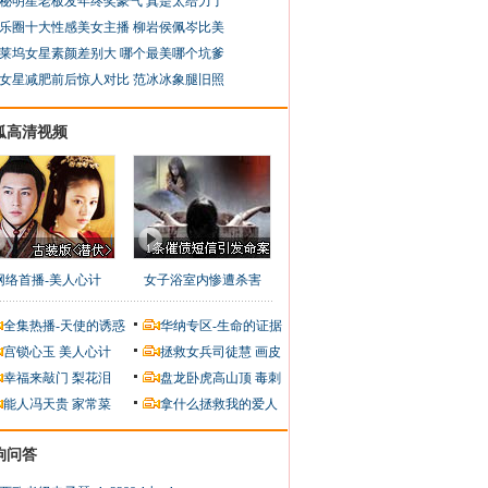
秘明星老板发年终奖豪气 真是太给力了
乐圈十大性感美女主播 柳岩侯佩岑比美
莱坞女星素颜差别大 哪个最美哪个坑爹
女星减肥前后惊人对比 范冰冰象腿旧照
狐高清视频
网络首播-美人心计
女子浴室内惨遭杀害
全集热播-天使的诱惑
华纳专区-生命的证据
宫锁心玉
美人心计
拯救女兵司徒慧
画皮
幸福来敲门
梨花泪
盘龙卧虎高山顶
毒刺
能人冯天贵
家常菜
拿什么拯救我的爱人
狗问答