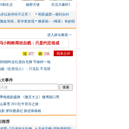
AA制生活
秘密天使
生活大爆炸5
进入娱论频道>>
冯小刚称屌丝自贱：只是约定俗成
顶
477
砸
158
铛铛报时走红源自无聊 节操碎一地
地版《乱世佳人》：只见乱 不见情
乐大事件
季电视剧盛典
《微言大义》微博脱口秀
山暮雪
2011红牛音乐之旅
电影
梦回鹿鼎记
新还珠格格
彩推荐