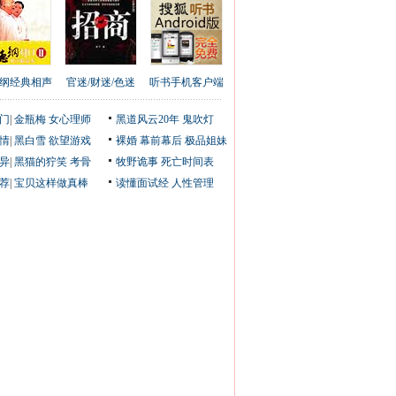
纲经典相声
官迷/财迷/色迷
听书手机客户端
门
|
金瓶梅
女心理师
黑道风云20年
鬼吹灯
情
|
黑白雪
欲望游戏
裸婚
幕前幕后
极品姐妹
异
|
黑猫的狞笑
考骨
牧野诡事
死亡时间表
荐
|
宝贝这样做真棒
读懂面试经
人性管理