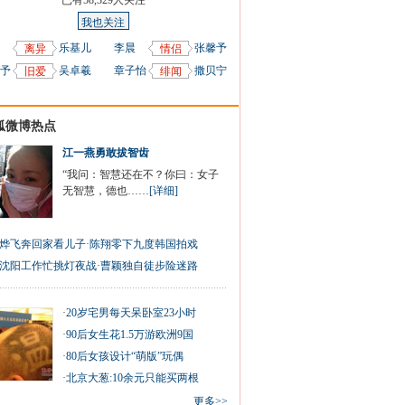
已有
58,329
人关注
我也关注
乐基儿
李晨
张馨予
离异
情侣
予
吴卓羲
章子怡
撒贝宁
旧爱
绯闻
狐微博热点
江一燕勇敢拔智齿
“我问：智慧还在不？你曰：女子
无智慧，德也……
[详细]
烨飞奔回家看儿子
·
陈翔零下九度韩国拍戏
沈阳工作忙挑灯夜战
·
曹颖独自徒步险迷路
·
20岁宅男每天呆卧室23小时
·
90后女生花1.5万游欧洲9国
·
80后女孩设计“萌版”玩偶
·
北京大葱:10余元只能买两根
更多>>