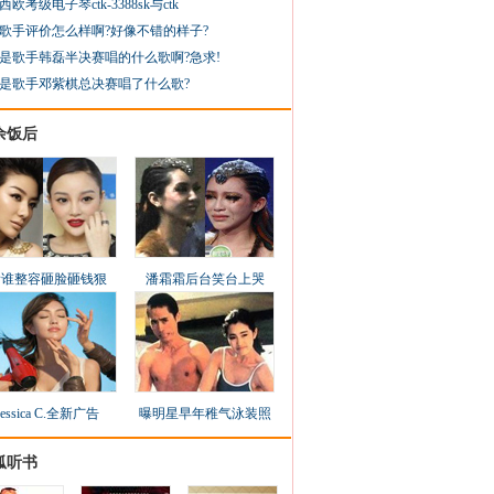
西欧考级电子琴ctk-3388sk与ctk
歌手评价怎么样啊?好像不错的样子?
是歌手韩磊半决赛唱的什么歌啊?急求!
是歌手邓紫棋总决赛唱了什么歌?
余饭后
看谁整容砸脸砸钱狠
潘霜霜后台笑台上哭
Jessica C.全新广告
曝明星早年稚气泳装照
狐听书