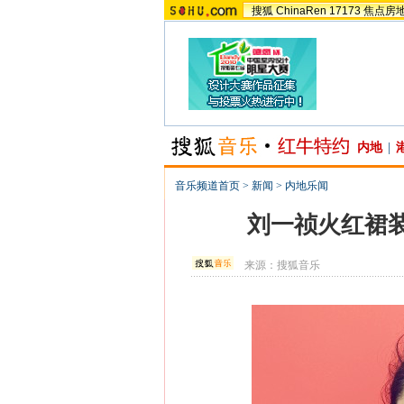
搜狐
ChinaRen
17173
焦点房
内地
|
音乐频道首页
>
新闻
>
内地乐闻
刘一祯火红裙装
来源：
搜狐音乐