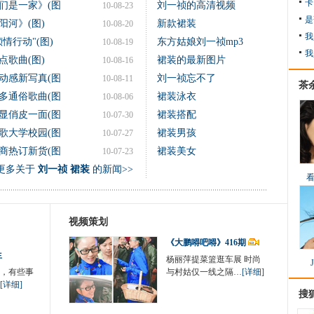
卡
们是一家》(图
刘一祯的高清视频
10-08-23
是
河》(图)
新款裙装
10-08-20
我
情行动"(图)
东方姑娘刘一祯mp3
10-08-19
我
歌曲(图)
裙装的最新图片
10-08-16
动感新写真(图
刘一祯忘不了
10-08-11
茶
多通俗歌曲(图
裙装泳衣
10-08-06
显俏皮一面(图
裙装搭配
10-07-30
歌大学校园(图
裙装男孩
10-07-27
商热订新货(图
裙装美女
10-07-23
更多关于
刘一祯 裙装
的新闻>>
视频策划
《大鹏嘚吧嘚》416期
生
杨丽萍提菜篮逛车展 时尚
，有些事
与村姑仅一线之隔…
[详细]
[详细]
搜