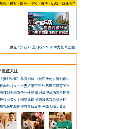
视频
-
播客
-
邮件
-
博客
-
微博
-
BBS
-
我说两句
热点：
滚石30
重口味MV
新声力量
周杰伦
日重点关注
夫妻那些事》单身潮趴
《秘密天使》魔幻预告
德华欲将女儿送妻娘家密养
张艺谋再婚育子女
当娜新专辑宣传照性感
李湘减肥成功黑丝现身
峥外出带女士帽显邋遢
吴秀波离京老婆送行
狐视频电视剧盛典背后故事
先锋人物：黄磊