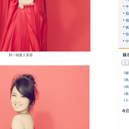
娱
刘一祯迷人笑容
《秘
《执
《凶
《血
《十
今