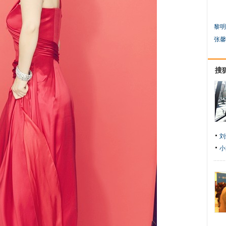
黎明
张馨
搜
刘
小