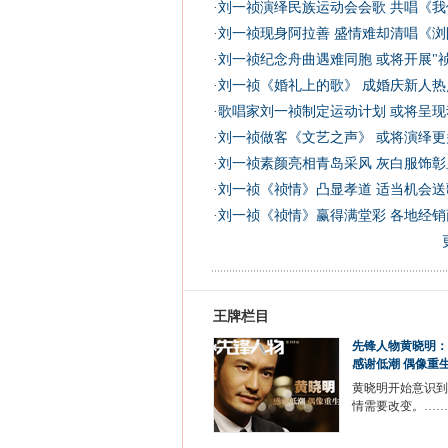
·
刘一祯演绎民族运动会会歌 共唱《我
·
刘一祯现身阿拉善 盛情难却清唱《浏阳
·
刘一祯纪念舟曲遇难同胞 或将开展"祯
·
刘一祯《婚礼上的歌》 成婚庆新人热点
·
歌唱家刘一祯制定运动计划 或将呈现
·
刘一祯做客《文艺之声》 或将演绎更
·
刘一祯素颜亮相青岛采风 灰白服饰彰
·
刘一祯《祯情》凸显孝道 适当机会送
·
刘一祯《祯情》赢得满堂彩 各地经销
王牌栏目
先锋人物黄晓明：
感谢低潮 偶像重
黄晓明开始意识到
情需要改变。……