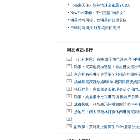
《秘密天使》陈翔情迷金素恩YURA
NewFace张俪：不怕定型“物质女”
明星时尚周报：女明星的欲望衣橱
日韩时尚周报
好莱坞街拍周报
网友点击排行
1
《比利林恩》首映 章子怡范冰冰冯小刚
2
独家：买菜也要拗造型！金星携女逛街
3
京东和奶茶哪个更重要？刘强东的回答
4
杨威晒照庆祝结婚8周年 杨阳洋轻抚妈
5
艳压群芳！唐嫣修身长裙现身活动 仙气
6
独家：姚晨带小土豆逛商场 购置产后新
7
成都风味！张靓颖冯轲曝婚纱照 吃串串
8
接地气！阔太熊黛林打扮休闲逛街买厕
9
马蓉离婚后，砸1000万人民币给媒体要求删
10
甜到腻！黄晓明上海庆生 Baby挺孕肚送