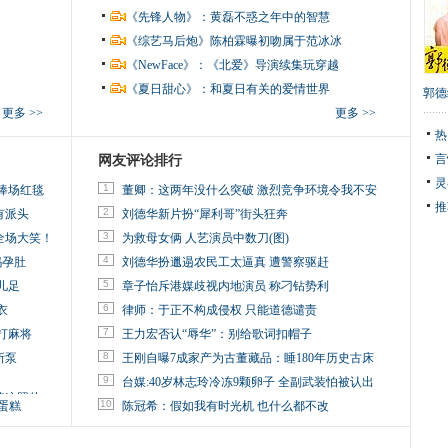
《先锋人物》：黄磊不惑之年中的智慧
《综艺马后炮》陈柏霖曝初吻属于范冰冰
《NewFace》：《北爱》导演续集玩穿越
《夏日甜心》：和夏日有关的爱情世界
郭德
更多 >>
更多 >>
热
言
网友评论排行
灵
1
捧场红毯
董卿：这两年没什么突破 激烈竞争环境令我不安
推
2
有派头
刘德华新片扮“犀利哥”街头狂奔
3
全场大笑！
为救母女俩 人艺演员中数刀(图)
4
妈孕肚
刘德华扮邋遢农民工太逼真 遭警察驱赶
5
儿足
章子怡斥港媒歧视内地演员 称刁钻势利
6
衣
律师：于正不构成侵权 只能道德谴责
7
打麻将
王力宏否认“辱华”：别给歌词扣帽子
8
所泵
王刚自曝7成家产为古董藏品：睡180年历史古床
9
台媒:40岁林志玲冷冻9颗卵子 全副武装怕被认出
掉这照片
10
蛋糕
陈冠希：假如我有时光机 也什么都不改