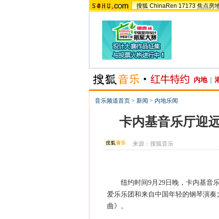
搜狐
ChinaRen
17173
焦点房
内地
|
音乐频道首页
>
新闻
>
内地乐闻
卡内基音乐厅迎远
来源：
搜狐音乐
纽约时间9月29日晚，卡内基音乐
爱乐乐团和来自中国年轻的钢琴演奏
曲》。