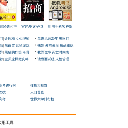
纲经典相声
官迷/财迷/色迷
听书手机客户端
门
|
金瓶梅
女心理师
黑道风云20年
鬼吹灯
情
|
黑白雪
欲望游戏
裸婚
幕前幕后
极品姐妹
异
|
黑猫的狞笑
考骨
牧野诡事
死亡时间表
荐
|
宝贝这样做真棒
读懂面试经
人性管理
1高考进行时
搜狐大视野
勿扰
人口普查
1高考
世界大学排行榜
实用工具