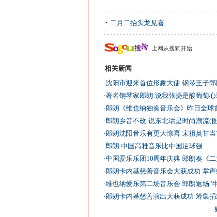
二月二抬头龙见喜
上网从搜狗开始
相关新闻
·
沈阳市迎来首位形象大使 钢琴王子郎朗
·
著名钢琴家郎朗:说我张扬是酸葡萄心理
·
郎朗《维也纳独奏音乐会》昨日全球
·
郎朗乡音不改:说东北话是时尚潮流(图
·
郎朗沈阳音乐有更大惊喜 宋祖英甘当"
·
郎朗:中国高雅音乐比中国足球强
·
中国爱乐乐团10周年庆典 郎朗奏《二
·
郎朗卡内基慈善音乐会大获成功 掌声
·
维也纳爱乐第二场音乐会 郎朗返场"
·
郎朗卡内基慈善演出大获成功 筹集捐款