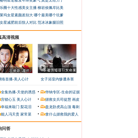
秘明星老板发年终奖豪气 真是太给力了
乐圈十大性感美女主播 柳岩侯佩岑比美
莱坞女星素颜差别大 哪个最美哪个坑爹
女星减肥前后惊人对比 范冰冰象腿旧照
狐高清视频
网络首播-美人心计
女子浴室内惨遭杀害
全集热播-天使的诱惑
华纳专区-生命的证据
宫锁心玉
美人心计
拯救女兵司徒慧
画皮
幸福来敲门
梨花泪
盘龙卧虎高山顶
毒刺
能人冯天贵
家常菜
拿什么拯救我的爱人
狗问答