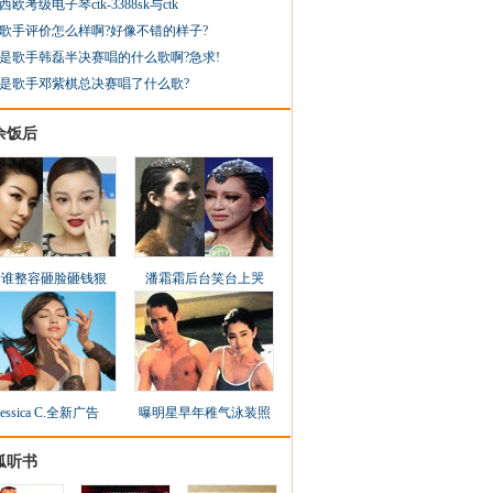
西欧考级电子琴ctk-3388sk与ctk
歌手评价怎么样啊?好像不错的样子?
是歌手韩磊半决赛唱的什么歌啊?急求!
是歌手邓紫棋总决赛唱了什么歌?
余饭后
看谁整容砸脸砸钱狠
潘霜霜后台笑台上哭
Jessica C.全新广告
曝明星早年稚气泳装照
狐听书