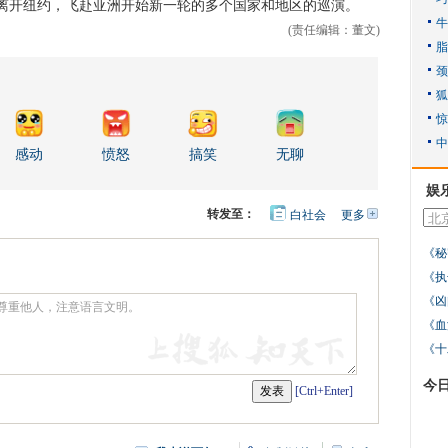
开纽约，飞赴亚洲开始新一轮的多个国家和地区的巡演。
(责任编辑：董文)
感动
愤怒
搞笑
无聊
娱
转发至：
白社会
更多
开
心
人
网
人
豆
《秘
网
瓣
爱
《执
分
享
《凶
《血
《十
今
[Ctrl+Enter]