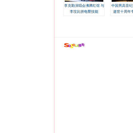
李克勤演唱会沸腾红馆 与
中国男高音纪
李玟比拼电臀技能
逝世十周年