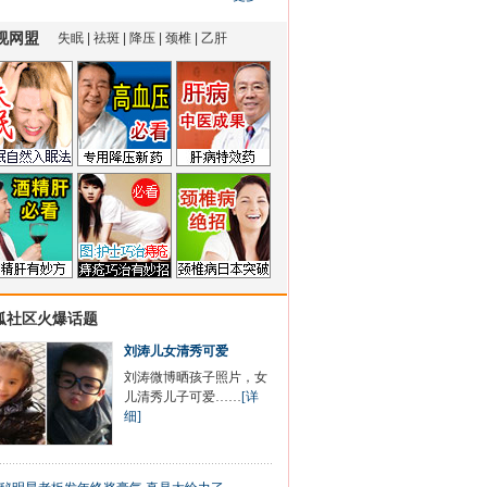
狐社区火爆话题
刘涛儿女清秀可爱
刘涛微博晒孩子照片，女
儿清秀儿子可爱……
[详
细]