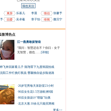
已有
58,329
人关注
我也关注
乐基儿
李晨
张馨予
离异
情侣
予
吴卓羲
章子怡
撒贝宁
旧爱
绯闻
狐微博热点
江一燕勇敢拔智齿
“我问：智慧还在不？你曰：女子
无智慧，德也……
[详细]
烨飞奔回家看儿子
·
陈翔零下九度韩国拍戏
沈阳工作忙挑灯夜战
·
曹颖独自徒步险迷路
·
20岁宅男每天呆卧室23小时
·
90后女生花1.5万游欧洲9国
·
80后女孩设计“萌版”玩偶
·
北京大葱:10余元只能买两根
更多>>