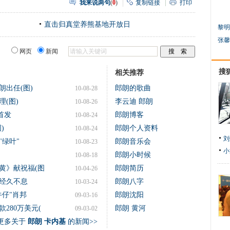
我来说两句
(
0
)
复制链接
打印
直击归真堂养熊基地开放日
黎明
张馨
网页
新闻
搜
相关推荐
出任(图)
郎朗的歌曲
10-08-28
(图)
李云迪 郎朗
10-08-26
首发
郎朗博客
10-08-24
)
郎朗个人资料
10-08-24
刘
绿叶"
郎朗音乐会
10-08-23
小
郎朗小时候
10-08-18
黄》献祝福(图
郎朗简历
10-04-26
经久不息
郎朗八字
10-03-24
牛仔"肖邦
郎朗沈阳
09-03-16
280万美元(
郎朗 黄河
09-03-02
更多关于
郎朗 卡内基
的新闻>>