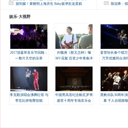
马蓉离婚后，砸1000万人民币给媒体要求删掉这照片
10
10
甜到腻！黄晓明上海庆生 Baby挺孕肚送蛋糕
陈冠希：假
娱乐·大视野
2017混凝草音乐节回顾：
许魏洲《那又怎样》曝
姜育恒长春个唱万
一整片天空的乐章
MV花絮 百变少年青春洋
万芳优雅同台演
溢
李克勤演唱会沸腾红馆 与
中国男高音纪念帕瓦罗蒂
黑豹乐队30周年
李玟比拼电臀技能
逝世十周年专场音乐会
幕 千人合唱致