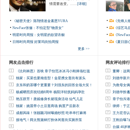
情需要改变。……
[详细]
《秘密天使》陈翔情迷金素恩YURA
《先锋人
NewFace张俪：不怕定型“物质女”
《综艺马
明星时尚周报：女明星的欲望衣橱
《NewF
日韩时尚周报
好莱坞街拍周报
《夏日甜
更多 >>
网友点击排行
网友评论排行
1
1
《比利林恩》首映 章子怡范冰冰冯小刚捧场红毯
董卿：这两
2
2
独家：买菜也要拗造型！金星携女逛街有派头
刘德华新片
3
3
京东和奶茶哪个更重要？刘强东的回答全场大笑！
为救母女俩
4
4
杨威晒照庆祝结婚8周年 杨阳洋轻抚妈妈孕肚
刘德华扮邋
5
5
艳压群芳！唐嫣修身长裙现身活动 仙气儿足
章子怡斥港
6
6
独家：姚晨带小土豆逛商场 购置产后新衣
律师：于正
7
7
成都风味！张靓颖冯轲曝婚纱照 吃串串打麻将
王力宏否认
8
8
接地气！阔太熊黛林打扮休闲逛街买厕所泵
王刚自曝7
9
9
台媒:40