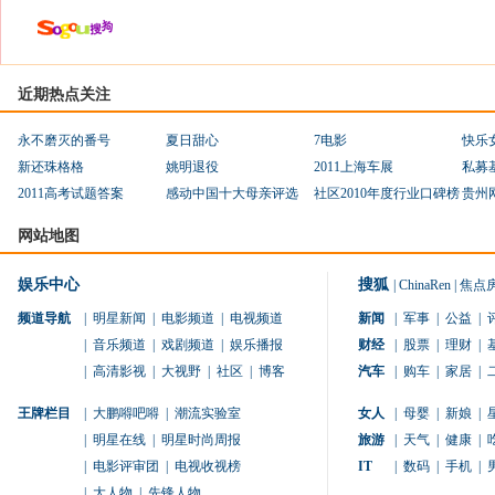
近期热点关注
永不磨灭的番号
夏日甜心
7电影
快乐
新还珠格格
姚明退役
2011上海车展
私募
2011高考试题答案
感动中国十大母亲评选
社区2010年度行业口碑榜
贵州
网站地图
娱乐中心
搜狐
|
ChinaRen
|
焦点
频道导航
|
明星新闻
|
电影频道
|
电视频道
新闻
|
军事
|
公益
|
|
音乐频道
|
戏剧频道
|
娱乐播报
财经
|
股票
|
理财
|
|
高清影视
|
大视野
|
社区
|
博客
汽车
|
购车
|
家居
|
王牌栏目
|
大鹏嘚吧嘚
|
潮流实验室
女人
|
母婴
|
新娘
|
|
明星在线
|
明星时尚周报
旅游
|
天气
|
健康
|
|
电影评审团
|
电视收视榜
IT
|
数码
|
手机
|
|
大人物
|
先锋人物