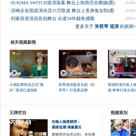
·
SUKIMA SWITCH巡演落幕 舞台上热情完全燃烧(图)
10-04-
·
滨崎步全国巡演动员35万歌迷 舞台上变身兔女郎(图
10-04-
·
刘家昌巡演后告别舞台 出道50年颇有感慨
10-01-
更多关于
朱哲琴 巡演
的新闻>
相关视频新闻
小虎队辉煌后正式"散
世界巡演版音乐剧《牡
英国民谣代表人
伙" 巡演已成泡影
丹亭》打造新品牌
福 将举行首次巡
王牌栏目
视频策划
先锋人物黄晓明：
感谢低潮 偶像重生
黄晓明开始意识到，有些事