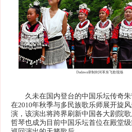
Dadawa录制剑河革东飞歌现场
久未在国内登台的中国乐坛传奇朱哲琴
在2010年秋季与多民族歌乐师展开旋
演，该演出将跨界刷新中国各大剧院歌
哲琴也成为目前中国乐坛首位在殿堂级
巡回演出的天籁歌后。