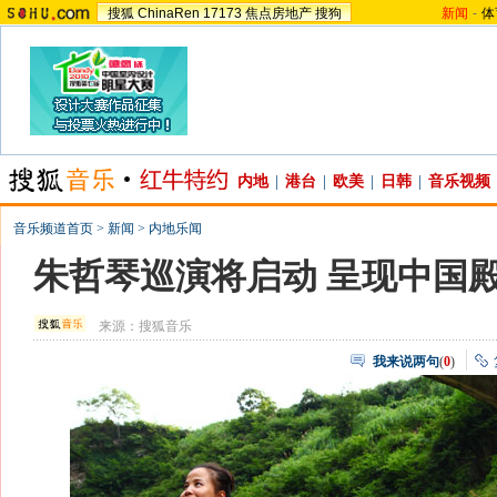
搜狐
ChinaRen
17173
焦点房地产
搜狗
新闻
-
体
内地
|
港台
|
欧美
|
日韩
|
音乐视频
音乐频道首页
>
新闻
>
内地乐闻
朱哲琴巡演将启动 呈现中国
来源：
搜狐音乐
我来说两句
(
0
)