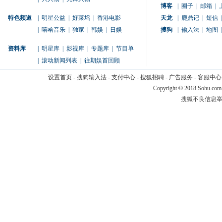
博客
|
圈子
|
邮箱
|
特色频道
|
明星公益
|
好莱坞
|
香港电影
天龙
|
鹿鼎记
|
短信
|
|
嘻哈音乐
|
独家
|
韩娱
|
日娱
搜狗
|
输入法
|
地图
|
资料库
|
明星库
|
影视库
|
专题库
|
节目单
|
滚动新闻列表
|
往期娱首回顾
设置首页
-
搜狗输入法
-
支付中心
-
搜狐招聘
-
广告服务
-
客服中心
Copyright
©
2018 Sohu.com
搜狐不良信息