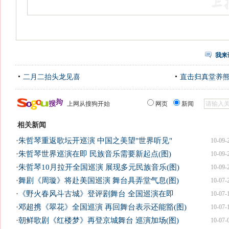
我来
二月二抬头龙见喜
直击归真堂养
上网从搜狗开始
网页
新闻
相关新闻
·
朱哲琴重返歌坛开巡演 中国之美望"世界听见"
10-09-
·
朱哲琴世界巡演在即 民族音乐需要新起点(图)
10-09-
·
朱哲琴10月拉开全国巡演 展现多元民族音乐(图)
10-09-
·
舞剧《周璇》将赴美国巡演 舞台具弄堂气息(图)
10-07-
·
《野火春风斗古城》登评剧舞台 全国巡演在即
10-07-
·
邓超携《翠花》全国巡演 再回舞台表示还能豁(图)
10-07-
·
朝鲜歌剧《红楼梦》再登京城舞台 巡演加场(图)
10-07-