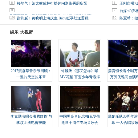
8
8
接地气！阔太熊黛林打扮休闲逛街买厕所泵
王刚自曝7
9
9
台媒:40
马蓉离婚后，砸1000万人民币给媒体要求删掉这照片
10
10
甜到腻！黄晓明上海庆生 Baby挺孕肚送蛋糕
陈冠希：假
娱乐·大视野
2017混凝草音乐节回顾：
许魏洲《那又怎样》曝
姜育恒长春个唱万
一整片天空的乐章
MV花絮 百变少年青春洋
万芳优雅同台演
溢
李克勤演唱会沸腾红馆 与
中国男高音纪念帕瓦罗蒂
黑豹乐队30周年
李玟比拼电臀技能
逝世十周年专场音乐会
幕 千人合唱致