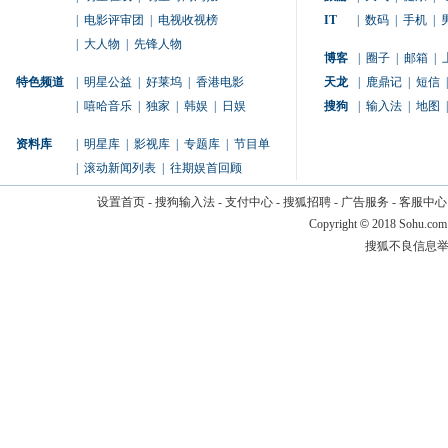
|
电影评审团
|
电视收视榜
IT
|
数码
|
手机
|
|
大人物
|
先锋人物
博客
|
圈子
|
邮箱
|
特色频道
|
明星公益
|
好莱坞
|
香港电影
天龙
|
鹿鼎记
|
短信
|
|
嘻哈音乐
|
独家
|
韩娱
|
日娱
搜狗
|
输入法
|
地图
|
资料库
|
明星库
|
影视库
|
专题库
|
节目单
|
滚动新闻列表
|
往期娱首回顾
设置首页
-
搜狗输入法
-
支付中心
-
搜狐招聘
-
广告服务
-
客服中心
Copyright
©
2018 Sohu.com
搜狐不良信息