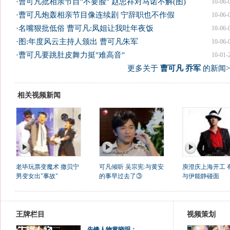
·
曹可凡批相亲节目"不要脸" 赵忠祥对马诺不解(图)
10-06-
·
曹可凡炮轰相亲节目像连续剧 宁辞职也不作假
10-06-
·
名嘴狠批低俗 曹可凡:凤姐让我吐年夜饭
10-06-
·
图:年度风云主持人颁出 曹可凡朱军
10-06-
·
曹可凡要跳肚皮舞力挺"难高音"
10-01-
更多关于
曹可凡 乔军
的新闻>
相关视频新闻
老毕玩票变魔术 撒贝宁
可凡倾听 吴宗宪:与黄安
庾澄庆上海开工 
男变女出"事故"
的事早过去了③
与伊能静碰面
王牌栏目
视频策划
先锋人物黄晓明：