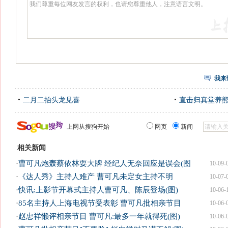
我来
二月二抬头龙见喜
直击归真堂养
上网从搜狗开始
网页
新闻
相关新闻
·
曹可凡炮轰蔡依林耍大牌 经纪人无奈回应是误会(图
10-09-
·
《达人秀》主持人难产 曹可凡未定女主持不明
10-07-
·
快讯:上影节开幕式主持人曹可凡、陈辰登场(图)
10-06-
·
85名主持人上海电视节受表彰 曹可凡批相亲节目
10-06-
·
赵忠祥懒评相亲节目 曹可凡:最多一年就得死(图)
10-06-