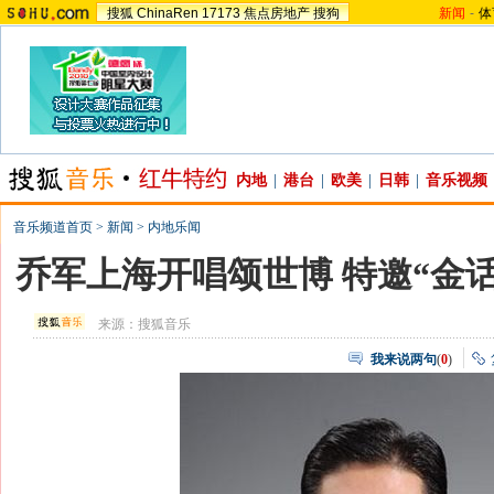
搜狐
ChinaRen
17173
焦点房地产
搜狗
新闻
-
体
内地
|
港台
|
欧美
|
日韩
|
音乐视频
音乐频道首页
>
新闻
>
内地乐闻
乔军上海开唱颂世博 特邀“金
来源：
搜狐音乐
我来说两句
(
0
)