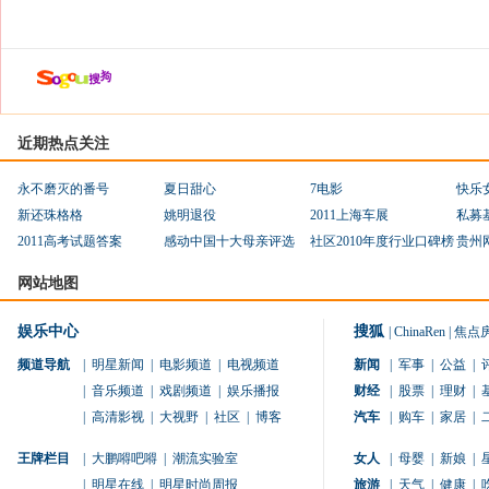
近期热点关注
永不磨灭的番号
夏日甜心
7电影
快乐
新还珠格格
姚明退役
2011上海车展
私募
2011高考试题答案
感动中国十大母亲评选
社区2010年度行业口碑榜
贵州
网站地图
娱乐中心
搜狐
|
ChinaRen
|
焦点
频道导航
|
明星新闻
|
电影频道
|
电视频道
新闻
|
军事
|
公益
|
|
音乐频道
|
戏剧频道
|
娱乐播报
财经
|
股票
|
理财
|
|
高清影视
|
大视野
|
社区
|
博客
汽车
|
购车
|
家居
|
王牌栏目
|
大鹏嘚吧嘚
|
潮流实验室
女人
|
母婴
|
新娘
|
|
明星在线
|
明星时尚周报
旅游
|
天气
|
健康
|