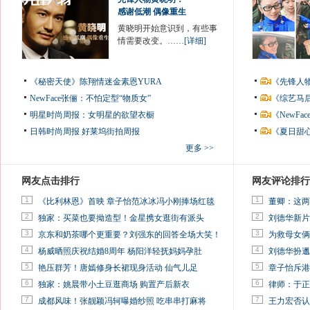
感谢低潮 偶像重生
黄晓明开始意识到，有些事
情需要改变。……
[详细]
《秘密天使》陈翔情迷金素恩YURA
《先锋人
NewFace张俪：不怕定型“物质女”
《综艺马
明星时尚周报：女明星的欲望衣橱
《NewF
日韩时尚周报
好莱坞街拍周报
《夏日甜
更多 >>
网友点击排行
网友评论排行
1
1
《比利林恩》首映 章子怡范冰冰冯小刚捧场红毯
董卿：这两
2
2
独家：买菜也要拗造型！金星携女逛街有派头
刘德华新片
3
3
京东和奶茶哪个更重要？刘强东的回答全场大笑！
为救母女俩
4
4
杨威晒照庆祝结婚8周年 杨阳洋轻抚妈妈孕肚
刘德华扮邋
5
5
艳压群芳！唐嫣修身长裙现身活动 仙气儿足
章子怡斥港
6
6
独家：姚晨带小土豆逛商场 购置产后新衣
律师：于正
7
7
成都风味！张靓颖冯轲曝婚纱照 吃串串打麻将
王力宏否认