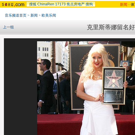
搜狐
ChinaRen
17173
焦点房地产
搜狗
新闻
-
体
音乐频道首页
>
新闻
>
欧美乐闻
克里斯蒂娜留名好
上一组