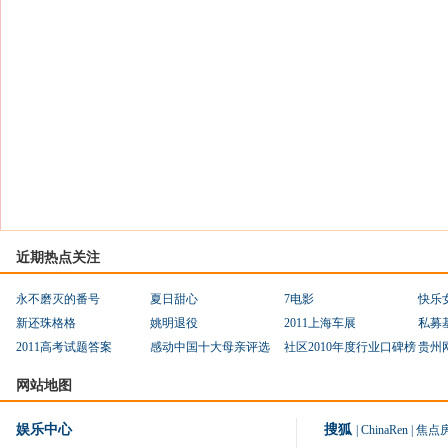
近期热点关注
永不磨灭的番号
夏日甜心
7电影
快乐
新还珠格格
姚明退役
2011上海车展
私募
2011高考试题答案
感动中国十大母亲评选
社区2010年度行业口碑榜
贵州
网站地图
娱乐中心
搜狐
|
ChinaRen
|
焦点