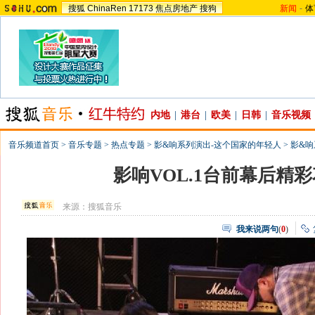
搜狐
ChinaRen
17173
焦点房地产
搜狗
新闻
-
体
内地
|
港台
|
欧美
|
日韩
|
音乐视频
音乐频道首页
>
音乐专题
>
热点专题
>
影&响系列演出-这个国家的年轻人
>
影&响
影响VOL.1台前幕后精彩
来源：
搜狐音乐
我来说两句
(
0
)