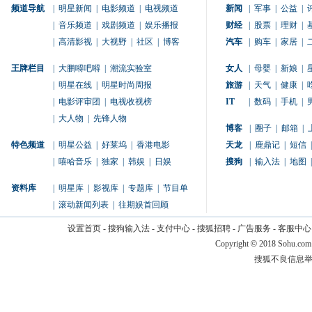
频道导航
|
明星新闻
|
电影频道
|
电视频道
新闻
|
军事
|
公益
|
|
音乐频道
|
戏剧频道
|
娱乐播报
财经
|
股票
|
理财
|
|
高清影视
|
大视野
|
社区
|
博客
汽车
|
购车
|
家居
|
王牌栏目
|
大鹏嘚吧嘚
|
潮流实验室
女人
|
母婴
|
新娘
|
|
明星在线
|
明星时尚周报
旅游
|
天气
|
健康
|
|
电影评审团
|
电视收视榜
IT
|
数码
|
手机
|
|
大人物
|
先锋人物
博客
|
圈子
|
邮箱
|
特色频道
|
明星公益
|
好莱坞
|
香港电影
天龙
|
鹿鼎记
|
短信
|
|
嘻哈音乐
|
独家
|
韩娱
|
日娱
搜狗
|
输入法
|
地图
|
资料库
|
明星库
|
影视库
|
专题库
|
节目单
|
滚动新闻列表
|
往期娱首回顾
设置首页
-
搜狗输入法
-
支付中心
-
搜狐招聘
-
广告服务
-
客服中心
Copyright
©
2018 Sohu.com
搜狐不良信息