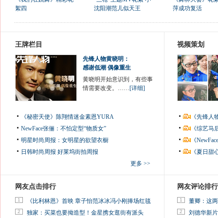
絮四
沈阳潮范儿似天王
萍成功复活
王牌栏目
视频策划
先锋人物黄晓明：
感谢低潮 偶像重生
黄晓明开始意识到，有些事
情需要改变。……
[详细]
《秘密天使》陈翔情迷金素恩YURA
《先锋人
NewFace张俪：不怕定型“物质女”
《综艺马
明星时尚周报：女明星的欲望衣橱
《NewF
日韩时尚周报
好莱坞街拍周报
《夏日甜
更多 >>
网友点击排行
网友评论排行
1
1
《比利林恩》首映 章子怡范冰冰冯小刚捧场红毯
董卿：这两
2
2
独家：买菜也要拗造型！金星携女逛街有派头
刘德华新片