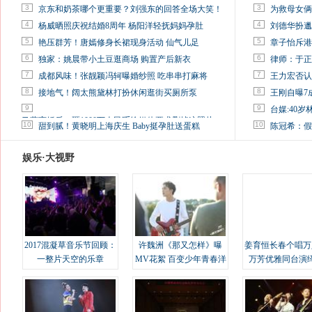
3
3
京东和奶茶哪个更重要？刘强东的回答全场大笑！
为救母女俩
4
4
杨威晒照庆祝结婚8周年 杨阳洋轻抚妈妈孕肚
刘德华扮邋
5
5
艳压群芳！唐嫣修身长裙现身活动 仙气儿足
章子怡斥港
6
6
独家：姚晨带小土豆逛商场 购置产后新衣
律师：于正
7
7
成都风味！张靓颖冯轲曝婚纱照 吃串串打麻将
王力宏否认
8
8
接地气！阔太熊黛林打扮休闲逛街买厕所泵
王刚自曝7
9
9
台媒:40
马蓉离婚后，砸1000万人民币给媒体要求删掉这照片
10
10
甜到腻！黄晓明上海庆生 Baby挺孕肚送蛋糕
陈冠希：假
娱乐·大视野
2017混凝草音乐节回顾：
许魏洲《那又怎样》曝
姜育恒长春个唱万
一整片天空的乐章
MV花絮 百变少年青春洋
万芳优雅同台演
溢