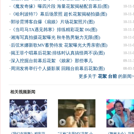
·
《魔发奇缘》曝四片段 海量花絮揭秘配音幕后(图)
10-11-
·
《哈利波特7》幕后场景照 超长花絮揭秘拍摄(图)
10-11-
·
郭珍霓博客自爆《扇娘》片场花絮照片(图)
10-11-
·
《当司马TA遇见韩寒》排练精彩花絮 06(图)
10-11-
·
湘海写真拍摄花絮曝光 秋冬熟男魅力无限(图)
10-11-
·
后弦米娜新歌MV蓄势待发 花絮曝光大秀亲密(图)
10-11-
·
揭王菲个唱幕后花絮:排练时认真搞怪两不误(图)
10-11-
·
深入挖掘台前幕后花絮 《娘家》那些事儿
09-11-
·
周润发将举行个人摄影展 回顾台前幕后花絮(图)
08-03-
更多关于
花絮 台前
的新闻>
相关视频新闻
《我们在跳舞》精彩花
"三枪"主题MV花絮 小
《舞林大会》花絮