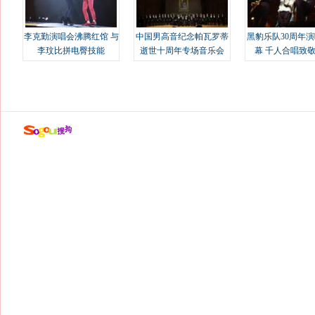
李克勤演唱会沸腾红馆 与
中国男高音纪念帕瓦罗蒂
黑豹乐队30周年
李玟比拼电臀技能
逝世十周年专场音乐会
幕 千人合唱致