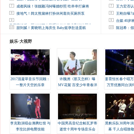
7
7
成都风味！张靓颖冯轲曝婚纱照 吃串串打麻将
王力宏否认
8
8
接地气！阔太熊黛林打扮休闲逛街买厕所泵
王刚自曝7
9
9
台媒:40
马蓉离婚后，砸1000万人民币给媒体要求删掉这照片
10
10
甜到腻！黄晓明上海庆生 Baby挺孕肚送蛋糕
陈冠希：假
娱乐·大视野
2017混凝草音乐节回顾：
许魏洲《那又怎样》曝
姜育恒长春个唱万
一整片天空的乐章
MV花絮 百变少年青春洋
万芳优雅同台演
溢
李克勤演唱会沸腾红馆 与
中国男高音纪念帕瓦罗蒂
黑豹乐队30周年
李玟比拼电臀技能
逝世十周年专场音乐会
幕 千人合唱致