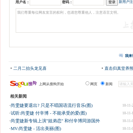
新用户注
用户名：
密码：
我来
二月二抬头龙见喜
直击归真堂养
上网从搜狗开始
网页
新闻
相关新闻
·
尚雯婕要退出? 只是不唱国语流行音乐(图)
10-11-
·
试听:尚雯婕 付辛博 - 不能承受的爱(图)
10-11-
·
尚雯婕新专辑上演"姐弟恋" 和付辛博同游国外
10-11-
·
MV:尚雯婕 - 活出美丽(图)
10-11-