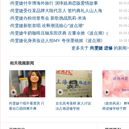
·
尚雯婕付辛博海外旅行 演绎姐弟恋版爱情故事
10-11-
·
尚雯婕受任某品牌大陆代言人 签约典礼人山人海
10-10-
·
尚雯婕办粉丝签售会 新歌挑战凯莉-米洛
10-10-
·
尚雯婕新歌首唱 诠释潮流核心"波点潮"
10-10-
·
尚雯婕牛奶咖啡压轴东田庆典 古董伞掀《波点潮》(
10-10-
·
尚雯婕化身美妆达人拍MV 夸张墨镜掀《波点潮》
10-10-
更多关于
尚雯婕 进修
的新闻>
相关视频新闻
尚雯婕个唱不看票房 只
女生高考落榜 家人讨说
《政协风采》 桦
看自己唱得爽不爽
法占领进修学校
师进修学校于辉