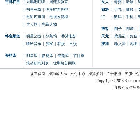
王牌栏目
|
大鹏嘚吧嘚
|
潮流实验室
女人
|
母婴
|
新娘
|
|
明星在线
|
明星时尚周报
旅游
|
天气
|
健康
|
|
电影评审团
|
电视收视榜
IT
|
数码
|
手机
|
|
大人物
|
先锋人物
博客
|
圈子
|
邮箱
|
特色频道
|
明星公益
|
好莱坞
|
香港电影
天龙
|
鹿鼎记
|
短信
|
|
嘻哈音乐
|
独家
|
韩娱
|
日娱
搜狗
|
输入法
|
地图
|
资料库
|
明星库
|
影视库
|
专题库
|
节目单
|
滚动新闻列表
|
往期娱首回顾
设置首页
-
搜狗输入法
-
支付中心
-
搜狐招聘
-
广告服务
-
客服中心
Copyright
©
2018 Sohu.com
搜狐不良信息