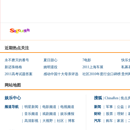
近期热点关注
永不磨灭的番号
夏日甜心
7电影
快乐
新还珠格格
姚明退役
2011上海车展
私募
2011高考试题答案
感动中国十大母亲评选
社区2010年度行业口碑榜
贵州
网站地图
娱乐中心
搜狐
|
ChinaRen
|
焦点
频道导航
|
明星新闻
|
电影频道
|
电视频道
新闻
|
军事
|
公益
|
|
音乐频道
|
戏剧频道
|
娱乐播报
财经
|
股票
|
理财
|
|
高清影视
|
大视野
|
社区
|
博客
汽车
|
购车
|
家居
|