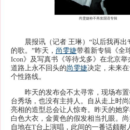
尚雯婕称不再发国语专辑
晨报讯（记者 王琳）“以后我再出
的歌。”昨天，
尚雯婕
带着新专辑《全球风
Icon》及写真书《等待戈多》在北京
道路上永不回头的
尚雯婕
决定，未来在
个性路线。
昨天的发布会不太寻常，现场布置得
台秀场，也没有主持人。自从走上时尚
亮相的造型总会让人惊奇。昨天的她穿
白色大衣，金黄色的假发相当扎眼。尚
自地在T台上演唱，此间的一番话颇耐