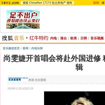
搜狐
ChinaRen
17173
焦点房地产
搜狗
新闻
-
体
内地
|
港台
|
欧美
|
日韩
|
音乐视频
音乐频道首页
>
新闻
>
内地乐闻
尚雯婕开首唱会将赴外国进修 
辑
来源:
北京晨报
2010年11月24日03:20