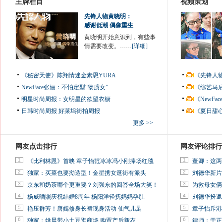
王牌栏目
视频策划
先锋人物黄晓明：
感谢低潮 偶像重生
黄晓明开始意识到，有些事
情需要改变。……
[详细]
《秘密天使》陈翔情迷金素恩YURA
《先锋人
NewFace张俪：不怕定型“物质女”
《综艺马
明星时尚周报：女明星的欲望衣橱
《NewF
日韩时尚周报
好莱坞街拍周报
《夏日甜
更多 >>
网友点击排行
网友评论排行
1
1
《比利林恩》首映 章子怡范冰冰冯小刚捧场红毯
董卿：这两
2
2
独家：买菜也要拗造型！金星携女逛街有派头
刘德华新片
3
3
京东和奶茶哪个更重要？刘强东的回答全场大笑！
为救母女俩
4
4
杨威晒照庆祝结婚8周年 杨阳洋轻抚妈妈孕肚
刘德华扮邋
5
5
艳压群芳！唐嫣修身长裙现身活动 仙气儿足
章子怡斥港
6
6
独家：姚晨带小土豆逛商场 购置产后新衣
律师：于正