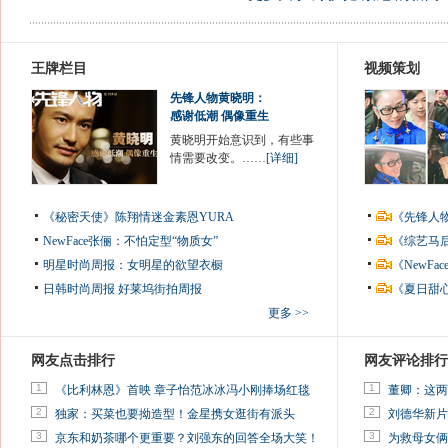
王牌栏目
视频策划
先锋人物黄晓明：
感谢低潮 偶像重生
黄晓明开始意识到，有些事
情需要改变。……
[详细]
《秘密天使》陈翔情迷金素恩YURA
《先锋人
NewFace张俪：不怕定型“物质女”
《综艺马
明星时尚周报：女明星的欲望衣橱
《NewF
日韩时尚周报
好莱坞街拍周报
《夏日甜
更多 >>
网友点击排行
网友评论排行
1
1
《比利林恩》首映 章子怡范冰冰冯小刚捧场红毯
董卿：这两
2
2
独家：买菜也要拗造型！金星携女逛街有派头
刘德华新片
3
3
京东和奶茶哪个更重要？刘强东的回答全场大笑！
为救母女俩