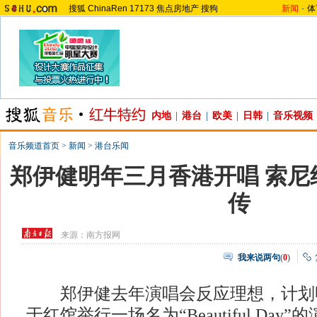
搜狐
ChinaRen
17173
焦点房地产
搜狗
新闻
-
体
内地
|
港台
|
欧美
|
日韩
|
音乐视频
音乐频道首页
>
新闻
>
港台乐闻
郑伊健明年三月香港开唱 索尼
传
来源：
南方报网
我来说两句
(
0
)
郑伊健去年演唱会反应理想，计划明
于红馆举行一场名为“Beautiful Da