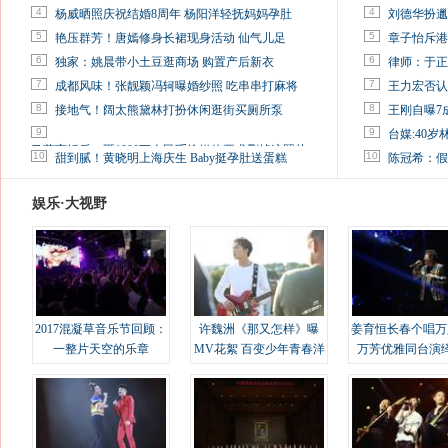
4
4
杨威晒照庆祝结婚8周年 杨阳洋轻抚妈妈孕肚
刘德华扮邋
5
5
艳压群芳！唐嫣修身长裙现身活动 仙气儿足
章子怡斥港
6
6
独家：姚晨带小土豆逛商场 购置产后新衣
律师：于正
7
7
成都风味！张靓颖冯轲曝婚纱照 吃串串打麻将
王力宏否认
8
8
接地气！阔太熊黛林打扮休闲逛街买厕所泵
王刚自曝7
9
9
台媒:40
马蓉离婚后，砸1000万人民币给媒体要求删掉这照片
10
10
甜到腻！黄晓明上海庆生 Baby挺孕肚送蛋糕
陈冠希：假
娱乐·大视野
2017混凝草音乐节回顾：
许魏洲《那又怎样》曝
姜育恒长春个唱万
一整片天空的乐章
MV花絮 百变少年青春洋
万芳优雅同台演
溢