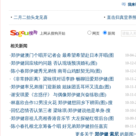
我来
二月二抬头龙见喜
直击归真堂养
上网从搜狗开始
网页
新闻
相关新闻
·
郑伊健澳门个唱开记者会 最希望希望赴日本开唱(图
10-04-
·
郑伊健回应续约问题 否认现场预演婚礼(图)
10-12-
·
陈小春郑伊健秀兄弟情 南哥山鸡默契无间(图)
10-12-
·
《非常静距离》梁咏琪对话李静 畅聊旧爱郑伊健(图
10-11-
·
郑伊健率兄弟撞门迎新娘 姐妹团丢耳环又流血(图)
10-11-
·
谢安琪爱《古惑仔》 与偶像郑伊健兴奋练歌(图)
10-11-
·
林嘉欣合作12男没火花 郑伊健想回乡下耕田(图)-搜
10-10-
·
回忆恋情否认第三者 梁咏琪:郑伊健说他是单身-搜
10-10-
·
郑伊健容祖儿亮相香港音乐节 大左探秘红馆后台(图
10-09-
·
陈小春扎根北京筹备个唱 好兄弟郑伊健担任嘉宾
09-11-
更多关于
郑伊健 索尼
的新闻>