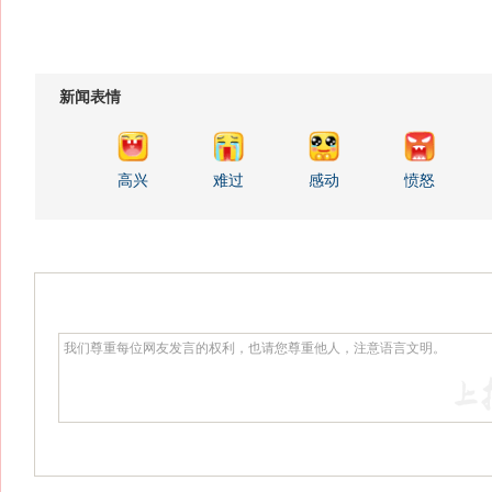
新闻表情
高兴
难过
感动
愤怒