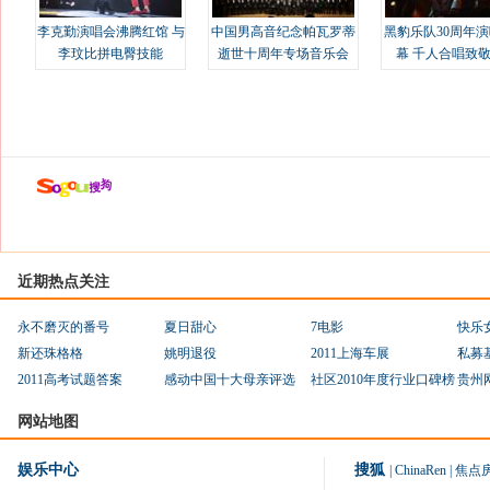
李克勤演唱会沸腾红馆 与
中国男高音纪念帕瓦罗蒂
黑豹乐队30周年
李玟比拼电臀技能
逝世十周年专场音乐会
幕 千人合唱致
近期热点关注
永不磨灭的番号
夏日甜心
7电影
快乐
新还珠格格
姚明退役
2011上海车展
私募
2011高考试题答案
感动中国十大母亲评选
社区2010年度行业口碑榜
贵州
网站地图
娱乐中心
搜狐
|
ChinaRen
|
焦点