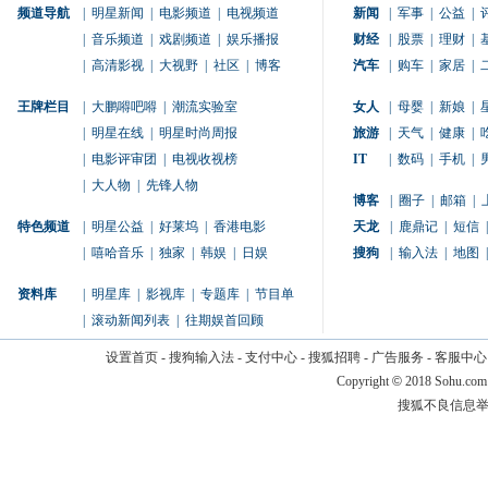
频道导航
|
明星新闻
|
电影频道
|
电视频道
新闻
|
军事
|
公益
|
|
音乐频道
|
戏剧频道
|
娱乐播报
财经
|
股票
|
理财
|
|
高清影视
|
大视野
|
社区
|
博客
汽车
|
购车
|
家居
|
王牌栏目
|
大鹏嘚吧嘚
|
潮流实验室
女人
|
母婴
|
新娘
|
|
明星在线
|
明星时尚周报
旅游
|
天气
|
健康
|
|
电影评审团
|
电视收视榜
IT
|
数码
|
手机
|
|
大人物
|
先锋人物
博客
|
圈子
|
邮箱
|
特色频道
|
明星公益
|
好莱坞
|
香港电影
天龙
|
鹿鼎记
|
短信
|
|
嘻哈音乐
|
独家
|
韩娱
|
日娱
搜狗
|
输入法
|
地图
|
资料库
|
明星库
|
影视库
|
专题库
|
节目单
|
滚动新闻列表
|
往期娱首回顾
设置首页
-
搜狗输入法
-
支付中心
-
搜狐招聘
-
广告服务
-
客服中心
Copyright
©
2018 Sohu.com
搜狐不良信息