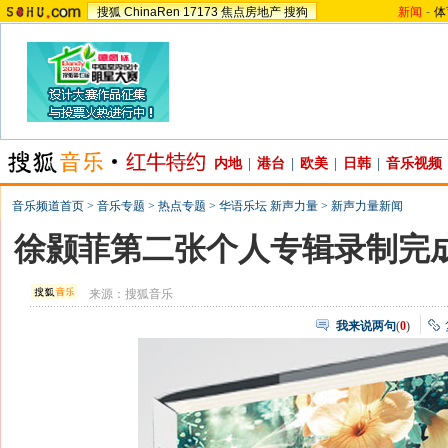
搜狐
ChinaRen
17173
焦点房地产
搜狗
新闻
-
体
内地
|
港台
|
欧美
|
日韩
|
音乐视频
音乐频道首页
>
音乐专题
>
热点专题
>
华语乐坛 新声力量
>
新声力量新闻
徐颢菲第二张个人专辑录制完成
来源：
搜狐音乐
我来说两句
(
0
)