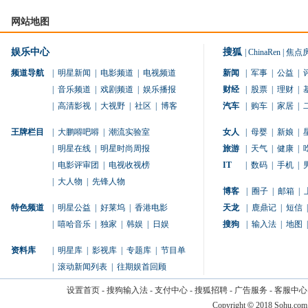
网站地图
娱乐中心
搜狐
|
ChinaRen
|
焦点
频道导航
|
明星新闻
|
电影频道
|
电视频道
新闻
|
军事
|
公益
|
|
音乐频道
|
戏剧频道
|
娱乐播报
财经
|
股票
|
理财
|
|
高清影视
|
大视野
|
社区
|
博客
汽车
|
购车
|
家居
|
王牌栏目
|
大鹏嘚吧嘚
|
潮流实验室
女人
|
母婴
|
新娘
|
|
明星在线
|
明星时尚周报
旅游
|
天气
|
健康
|
|
电影评审团
|
电视收视榜
IT
|
数码
|
手机
|
|
大人物
|
先锋人物
博客
|
圈子
|
邮箱
|
特色频道
|
明星公益
|
好莱坞
|
香港电影
天龙
|
鹿鼎记
|
短信
|
|
嘻哈音乐
|
独家
|
韩娱
|
日娱
搜狗
|
输入法
|
地图
|
资料库
|
明星库
|
影视库
|
专题库
|
节目单
|
滚动新闻列表
|
往期娱首回顾
设置首页
-
搜狗输入法
-
支付中心
-
搜狐招聘
-
广告服务
-
客服中心
Copyright
©
2018 Sohu.com