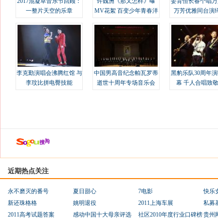
2017混凝草音乐节回顾：
许魏洲《那又怎样》曝
姜育恒长春个唱万
一整片天空的乐章
MV花絮 百变少年青春洋
万芳优雅同台演
溢
李克勤演唱会沸腾红馆 与
中国男高音纪念帕瓦罗蒂
黑豹乐队30周年
李玟比拼电臀技能
逝世十周年专场音乐会
幕 千人合唱致
近期热点关注
永不磨灭的番号
夏日甜心
7电影
快乐
新还珠格格
姚明退役
2011上海车展
私募
2011高考试题答案
感动中国十大母亲评选
社区2010年度行业口碑榜
贵州