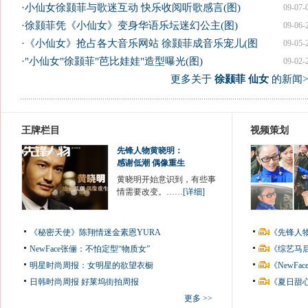
·
小仙女徐颢菲与歌迷互动 快乐收阅听歌感言(图)
09-07-
·
徐颢菲凭《小仙女》变身华语乐坛迷幻公主(图)
09-06-
·
《小仙女》抢占各大音乐网站 徐颢菲成音乐宠儿(图
09-05-
·
"小仙女"徐颢菲"芭比娃娃"造型曝光(图)
09-02-
更多关于
徐颢菲 仙女
的新闻>
王牌栏目
视频策划
先锋人物黄晓明：
感谢低潮 偶像重生
黄晓明开始意识到，有些事
情需要改变。……
[详细]
《秘密天使》陈翔情迷金素恩YURA
《先锋人
NewFace张俪：不怕定型“物质女”
《综艺马
明星时尚周报：女明星的欲望衣橱
《NewF
日韩时尚周报
好莱坞街拍周报
《夏日甜
更多 >>