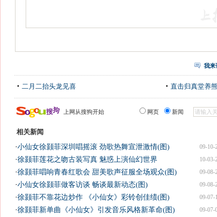
我来
二月二抬头龙见喜
直击归真堂养
上网从搜狗开始
网页
新闻
相关新闻
·
小仙女徐颢菲深圳唱摇滚 劲歌热舞宣泄激情(图)
09-10-
·
徐颢菲莲花之吻古装写真 魅惑上演仙幻世界
10-03-
·
徐颢菲唱响青春红歌会 甜美歌声征服全场观众(图)
09-08-
·
小仙女徐颢菲做客访谈 畅谈最新动态(图)
09-08-
·
徐颢菲不靠花边炒作 《小仙女》彩铃创佳绩(图)
09-07-
·
徐颢菲新单曲《小仙女》引发音乐风格新革命(图)
09-07-