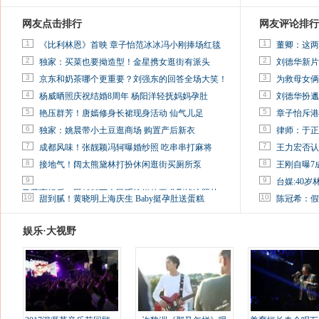
网友点击排行
网友评论排行
1
1
《比利林恩》首映 章子怡范冰冰冯小刚捧场红毯
董卿：这两
2
2
独家：买菜也要拗造型！金星携女逛街有派头
刘德华新片
3
3
京东和奶茶哪个更重要？刘强东的回答全场大笑！
为救母女俩
4
4
杨威晒照庆祝结婚8周年 杨阳洋轻抚妈妈孕肚
刘德华扮邋
5
5
艳压群芳！唐嫣修身长裙现身活动 仙气儿足
章子怡斥港
6
6
独家：姚晨带小土豆逛商场 购置产后新衣
律师：于正
7
7
成都风味！张靓颖冯轲曝婚纱照 吃串串打麻将
王力宏否认
8
8
接地气！阔太熊黛林打扮休闲逛街买厕所泵
王刚自曝7
9
9
台媒:40
马蓉离婚后，砸1000万人民币给媒体要求删掉这照片
10
10
甜到腻！黄晓明上海庆生 Baby挺孕肚送蛋糕
陈冠希：假
娱乐·大视野