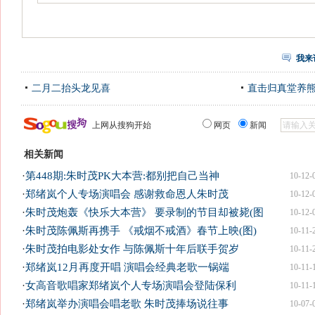
我来
二月二抬头龙见喜
直击归真堂养
上网从搜狗开始
网页
新闻
相关新闻
·
第448期:朱时茂PK大本营:都别把自己当神
10-12-
·
郑绪岚个人专场演唱会 感谢救命恩人朱时茂
10-12-
·
朱时茂炮轰《快乐大本营》 要录制的节目却被毙(图
10-12-
·
朱时茂陈佩斯再携手 《戒烟不戒酒》春节上映(图)
10-11-
·
朱时茂拍电影处女作 与陈佩斯十年后联手贺岁
10-11-
·
郑绪岚12月再度开唱 演唱会经典老歌一锅端
10-11-
·
女高音歌唱家郑绪岚个人专场演唱会登陆保利
10-11-
·
郑绪岚举办演唱会唱老歌 朱时茂捧场说往事
10-07-