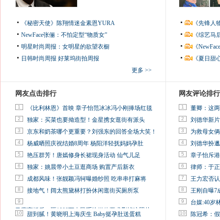
《秘密天使》陈翔情迷金素恩YURA
《先锋人
NewFace张俪：不怕定型“物质女”
《综艺马
明星时尚周报：女明星的欲望衣橱
《NewF
日韩时尚周报
好莱坞街拍周报
《夏日甜
更多 >>
网友点击排行
网友评论排行
1
1
《比利林恩》首映 章子怡范冰冰冯小刚捧场红毯
董卿：这两
2
2
独家：买菜也要拗造型！金星携女逛街有派头
刘德华新片
3
3
京东和奶茶哪个更重要？刘强东的回答全场大笑！
为救母女俩
4
4
杨威晒照庆祝结婚8周年 杨阳洋轻抚妈妈孕肚
刘德华扮邋
5
5
艳压群芳！唐嫣修身长裙现身活动 仙气儿足
章子怡斥港
6
6
独家：姚晨带小土豆逛商场 购置产后新衣
律师：于正
7
7
成都风味！张靓颖冯轲曝婚纱照 吃串串打麻将
王力宏否认
8
8
接地气！阔太熊黛林打扮休闲逛街买厕所泵
王刚自曝7
9
9
台媒:40
马蓉离婚后，砸1000万人民币给媒体要求删掉这照片
10
10
甜到腻！黄晓明上海庆生 Baby挺孕肚送蛋糕
陈冠希：假