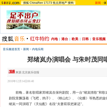
搜狐
ChinaRen
17173
焦点房地产
搜狗
新闻
-
体
内地
|
港台
|
欧美
|
日韩
|
音乐视频
音乐频道首页
>
新闻
>
内地乐闻
郑绪岚办演唱会 与朱时茂同唱
来源:
北京娱乐信报
2010年12月14日06:40
前晚，著名歌唱家郑绪岚在保利剧院，用一台“绪岚情歌”和歌
剧院里飘荡着《飞吧，鸽子》、《映山红》、《化蝶》等熟悉的旋
绪岚一同演唱了《天仙配》名段“夫妻双双把家还”。