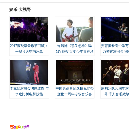
娱乐·大视野
2017混凝草音乐节回顾：
许魏洲《那又怎样》曝
姜育恒长春个唱万
一整片天空的乐章
MV花絮 百变少年青春洋
万芳优雅同台演
溢
李克勤演唱会沸腾红馆 与
中国男高音纪念帕瓦罗蒂
黑豹乐队30周年
李玟比拼电臀技能
逝世十周年专场音乐会
幕 千人合唱致