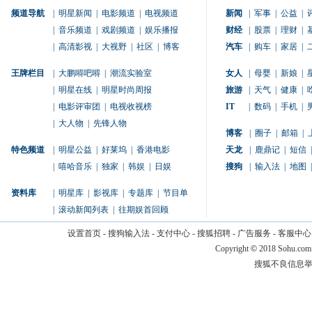
频道导航
|
明星新闻
|
电影频道
|
电视频道
新闻
|
军事
|
公益
|
|
音乐频道
|
戏剧频道
|
娱乐播报
财经
|
股票
|
理财
|
|
高清影视
|
大视野
|
社区
|
博客
汽车
|
购车
|
家居
|
王牌栏目
|
大鹏嘚吧嘚
|
潮流实验室
女人
|
母婴
|
新娘
|
|
明星在线
|
明星时尚周报
旅游
|
天气
|
健康
|
|
电影评审团
|
电视收视榜
IT
|
数码
|
手机
|
|
大人物
|
先锋人物
博客
|
圈子
|
邮箱
|
特色频道
|
明星公益
|
好莱坞
|
香港电影
天龙
|
鹿鼎记
|
短信
|
|
嘻哈音乐
|
独家
|
韩娱
|
日娱
搜狗
|
输入法
|
地图
|
资料库
|
明星库
|
影视库
|
专题库
|
节目单
|
滚动新闻列表
|
往期娱首回顾
设置首页
-
搜狗输入法
-
支付中心
-
搜狐招聘
-
广告服务
-
客服中心
Copyright
©
2018 Sohu.com
搜狐不良信息