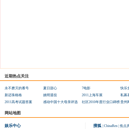
近期热点关注
永不磨灭的番号
夏日甜心
7电影
快乐
新还珠格格
姚明退役
2011上海车展
私募
2011高考试题答案
感动中国十大母亲评选
社区2010年度行业口碑榜
贵州
网站地图
娱乐中心
搜狐
|
ChinaRen
|
焦点