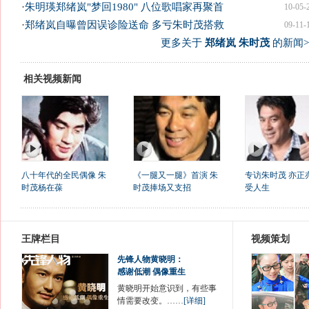
·
朱明瑛郑绪岚"梦回1980" 八位歌唱家再聚首
10-05-
·
郑绪岚自曝曾因误诊险送命 多亏朱时茂搭救
09-11-
更多关于
郑绪岚 朱时茂
的新闻>
相关视频新闻
八十年代的全民偶像 朱
《一腿又一腿》首演 朱
专访朱时茂 亦正
时茂杨在葆
时茂捧场又支招
受人生
王牌栏目
视频策划
先锋人物黄晓明：
感谢低潮 偶像重生
黄晓明开始意识到，有些事
情需要改变。……
[详细]