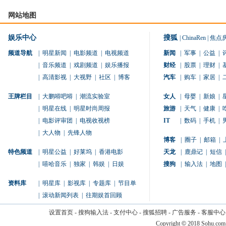
网站地图
娱乐中心
搜狐
|
ChinaRen
|
焦点
频道导航
|
明星新闻
|
电影频道
|
电视频道
新闻
|
军事
|
公益
|
|
音乐频道
|
戏剧频道
|
娱乐播报
财经
|
股票
|
理财
|
|
高清影视
|
大视野
|
社区
|
博客
汽车
|
购车
|
家居
|
王牌栏目
|
大鹏嘚吧嘚
|
潮流实验室
女人
|
母婴
|
新娘
|
|
明星在线
|
明星时尚周报
旅游
|
天气
|
健康
|
|
电影评审团
|
电视收视榜
IT
|
数码
|
手机
|
|
大人物
|
先锋人物
博客
|
圈子
|
邮箱
|
特色频道
|
明星公益
|
好莱坞
|
香港电影
天龙
|
鹿鼎记
|
短信
|
|
嘻哈音乐
|
独家
|
韩娱
|
日娱
搜狗
|
输入法
|
地图
|
资料库
|
明星库
|
影视库
|
专题库
|
节目单
|
滚动新闻列表
|
往期娱首回顾
设置首页
-
搜狗输入法
-
支付中心
-
搜狐招聘
-
广告服务
-
客服中心
Copyright
©
2018 Sohu.com