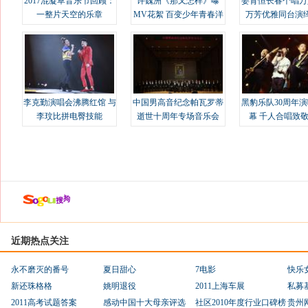
2017混凝草音乐节回顾：
许魏洲《那又怎样》曝
姜育恒长春个唱万
一整片天空的乐章
MV花絮 百变少年青春洋
万芳优雅同台演
溢
李克勤演唱会沸腾红馆 与
中国男高音纪念帕瓦罗蒂
黑豹乐队30周年
李玟比拼电臀技能
逝世十周年专场音乐会
幕 千人合唱致
近期热点关注
永不磨灭的番号
夏日甜心
7电影
快乐
新还珠格格
姚明退役
2011上海车展
私募
2011高考试题答案
感动中国十大母亲评选
社区2010年度行业口碑榜
贵州