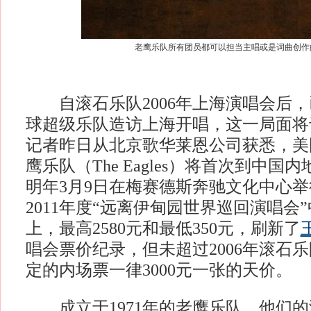
老鹰乐队所有团员都可以担当主唱或是词曲创作
自滚石乐队2006年上海演唱会后，
球超级乐队造访上海开唱，这一局面将于
记者昨日从北京歌华莱恩公司获悉，美
鹰乐队（The Eagles）将首次到中
明年3月9日在梅赛德斯奔驰文化中心举行
2011年度“远离伊甸园世界巡回演唱会
上，最高2580元和最低350元，刷新了
唱会票价纪录，但未超过2006年滚石
定的内场票一律3000元一张的天价。
成立于1971年的老鹰乐队，他们的