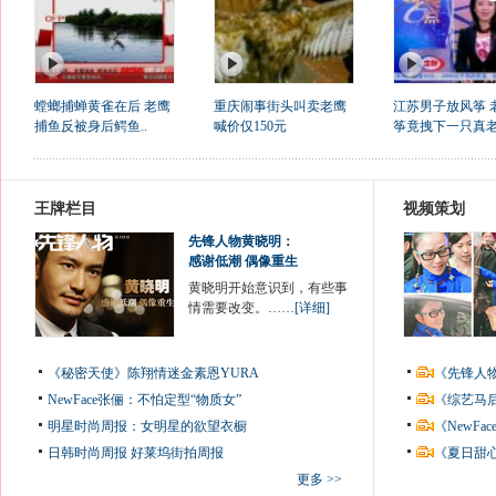
螳螂捕蝉黄雀在后 老鹰
重庆闹事街头叫卖老鹰
江苏男子放风筝 
捕鱼反被身后鳄鱼..
喊价仅150元
筝竟拽下一只真
王牌栏目
视频策划
先锋人物黄晓明：
感谢低潮 偶像重生
黄晓明开始意识到，有些事
情需要改变。……
[详细]
《秘密天使》陈翔情迷金素恩YURA
《先锋人
NewFace张俪：不怕定型“物质女”
《综艺马
明星时尚周报：女明星的欲望衣橱
《NewF
日韩时尚周报
好莱坞街拍周报
《夏日甜
更多 >>