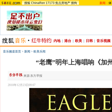
搜狐
ChinaRen
17173
焦点房地产
搜狗
新闻
-
体
内地
|
港台
|
欧美
|
日韩
|
音乐视频
音乐频道首页
>
新闻
>
欧美乐闻
“老鹰”明年上海唱响《加
来源:
东方早报
2010年12月23日09:07