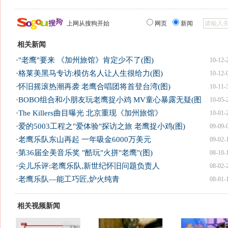
上网从搜狗开始
网页
新闻
相关新闻
·
"老鹰"要来 《加州旅馆》肯定少不了(图)
10-12-
·
格莱美黑马专访:模仿名人让人生很给力(图)
10-12-
·
怀旧摇滚热潮再袭 老鹰合唱团将首登台湾(图)
10-11-
·
BOBO组合和小朋友玩老鹰捉小鸡 MV童心暴露无疑(图
10-05-
·
The Killers曲目曝光 北京重现《加州旅馆》
10-01-
·
爱的5003工程之"爱体验"探访之旅 老鹰捉小鸡(图)
09-09-
·
老鹰乐队东山再起 一年吸金6000万美元
09-02-
·
第36届全美音乐奖 "酷玩"火拼"老鹰"(图)
08-10-
·
尖儿乐评:老鹰乐队,新世纪怀旧问题负责人
08-02-
·
老鹰乐队—能工巧匠,炉火纯青
08-01-
相关视频新闻