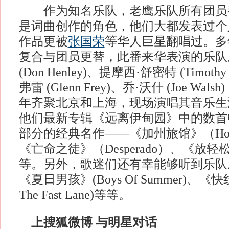
作为知名乐队，老鹰乐队所有团员
是词曲创作的角色，他们大都发表过个
作品更被
张国荣
等华人巨星翻唱过。多
复合与团员更替，此番来华表演的乐队
(Don Henley)、提摩西·舒密特 (Timothy 
弗雷 (Glenn Frey)、乔·沃什 (Joe Wal
年齐聚北京和上海，现场演唱其音乐生
他们最新专辑《远离伊甸园》中的数首
部分的经典名作——《加州旅馆》（Hotel C
《亡命之徒》（Desperado）、《放轻松》(Ta
等。另外，歌迷们还有幸能够听到乐队
《夏日男孩》(Boys Of Summer)、《快线
The Fast Lane)等等。
上搜狐微博 与明星对话