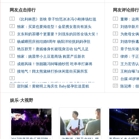
网友点击排行
网友评论排行
1
1
《比利林恩》首映 章子怡范冰冰冯小刚捧场红毯
董卿：这两
2
2
独家：买菜也要拗造型！金星携女逛街有派头
刘德华新片
3
3
京东和奶茶哪个更重要？刘强东的回答全场大笑！
为救母女俩
4
4
杨威晒照庆祝结婚8周年 杨阳洋轻抚妈妈孕肚
刘德华扮邋
5
5
艳压群芳！唐嫣修身长裙现身活动 仙气儿足
章子怡斥港
6
6
独家：姚晨带小土豆逛商场 购置产后新衣
律师：于正
7
7
成都风味！张靓颖冯轲曝婚纱照 吃串串打麻将
王力宏否认
8
8
接地气！阔太熊黛林打扮休闲逛街买厕所泵
王刚自曝7
9
9
台媒:40
马蓉离婚后，砸1000万人民币给媒体要求删掉这照片
10
10
甜到腻！黄晓明上海庆生 Baby挺孕肚送蛋糕
陈冠希：假
娱乐·大视野