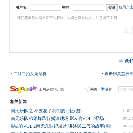
新用户注
用户名：
密码：
我来
二月二抬头龙见喜
直击归真堂养
上网从搜狗开始
网页
新闻
相关新闻
·
南无乐队之 不要忘了我们的回忆(图)
11-01-
·
南无乐队弟弟舞风行摇滚现场 影&响VOL.2登场
10-12-
·
影&响VOL.2南无乐队纪录片 讲述民二代的故事(图)
10-12-