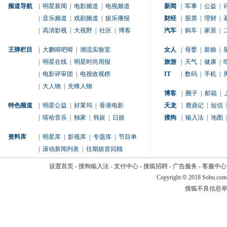
频道导航
|
明星新闻
|
电影频道
|
电视频道
新闻
|
军事
|
公益
|
|
音乐频道
|
戏剧频道
|
娱乐播报
财经
|
股票
|
理财
|
|
高清影视
|
大视野
|
社区
|
博客
汽车
|
购车
|
家居
|
王牌栏目
|
大鹏嘚吧嘚
|
潮流实验室
女人
|
母婴
|
新娘
|
|
明星在线
|
明星时尚周报
旅游
|
天气
|
健康
|
|
电影评审团
|
电视收视榜
IT
|
数码
|
手机
|
|
大人物
|
先锋人物
博客
|
圈子
|
邮箱
|
特色频道
|
明星公益
|
好莱坞
|
香港电影
天龙
|
鹿鼎记
|
短信
|
|
嘻哈音乐
|
独家
|
韩娱
|
日娱
搜狗
|
输入法
|
地图
|
资料库
|
明星库
|
影视库
|
专题库
|
节目单
|
滚动新闻列表
|
往期娱首回顾
设置首页
-
搜狗输入法
-
支付中心
-
搜狐招聘
-
广告服务
-
客服中心
Copyright
©
2018 Sohu.com
搜狐不良信息