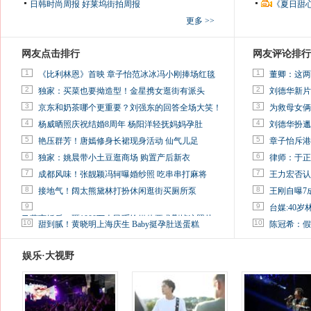
日韩时尚周报
好莱坞街拍周报
《夏日甜
更多 >>
网友点击排行
网友评论排行
1
1
《比利林恩》首映 章子怡范冰冰冯小刚捧场红毯
董卿：这两
2
2
独家：买菜也要拗造型！金星携女逛街有派头
刘德华新片
3
3
京东和奶茶哪个更重要？刘强东的回答全场大笑！
为救母女俩
4
4
杨威晒照庆祝结婚8周年 杨阳洋轻抚妈妈孕肚
刘德华扮邋
5
5
艳压群芳！唐嫣修身长裙现身活动 仙气儿足
章子怡斥港
6
6
独家：姚晨带小土豆逛商场 购置产后新衣
律师：于正
7
7
成都风味！张靓颖冯轲曝婚纱照 吃串串打麻将
王力宏否认
8
8
接地气！阔太熊黛林打扮休闲逛街买厕所泵
王刚自曝7
9
9
台媒:40
马蓉离婚后，砸1000万人民币给媒体要求删掉这照片
10
10
甜到腻！黄晓明上海庆生 Baby挺孕肚送蛋糕
陈冠希：假
娱乐·大视野