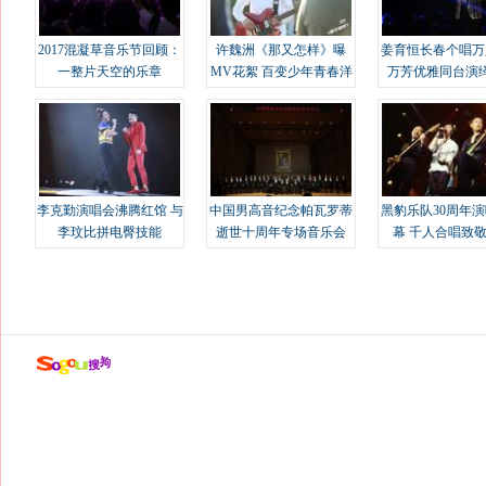
2017混凝草音乐节回顾：
许魏洲《那又怎样》曝
姜育恒长春个唱万
一整片天空的乐章
MV花絮 百变少年青春洋
万芳优雅同台演
溢
李克勤演唱会沸腾红馆 与
中国男高音纪念帕瓦罗蒂
黑豹乐队30周年
李玟比拼电臀技能
逝世十周年专场音乐会
幕 千人合唱致