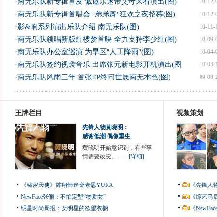
·
南无乐队新专辑首发 诚邀乐迷带父母来看演出(图)
10-12-
·
南无乐队新专辑首唱会 "弟弟舞"狂欢之夜招募(图)
10-12-
·
影&响系列演出乐队介绍 南无乐队(图)
10-11-
·
南无乐队领唱新版红楼梦首映 全力支持李少红(图)
10-09-
·
南无乐队办公室巡演 为旱区"人工降雨"(图)
10-04-
·
南无乐队签约视袭音乐 出席张元新电影开机演出(图
10-03-
·
南无乐队风雨三年 首张EP终问世展南无本色(图)
09-08-
王牌栏目
视频策划
先锋人物黄晓明：
感谢低潮 偶像重生
黄晓明开始意识到，有些事
情需要改变。……
[详细]
《秘密天使》陈翔情迷金素恩YURA
《先锋人
NewFace张俪：不怕定型“物质女”
《综艺马
明星时尚周报：女明星的欲望衣橱
《NewF