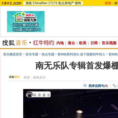
搜狐
ChinaRen
17173
焦点房地产
搜狗
新闻
-
体
内地
|
港台
|
欧美
|
日韩
|
音乐视频
音乐频道首页
>
音乐专题
>
热点专题
>
影&响系列演出-这个国家的年轻人
>
影&响
南无乐队专辑首发爆棚
来源：
搜狐音乐
我来说两句
(
0
)