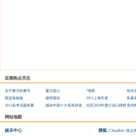
近期热点关注
永不磨灭的番号
夏日甜心
7电影
快乐
新还珠格格
姚明退役
2011上海车展
私募
2011高考试题答案
感动中国十大母亲评选
社区2010年度行业口碑榜
贵州
网站地图
娱乐中心
搜狐
|
ChinaRen
|
焦点