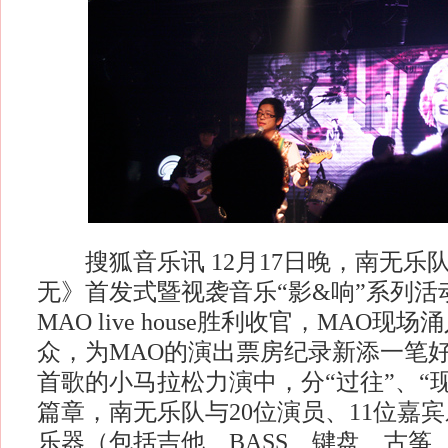
搜狐音乐讯 12月17日晚，南无乐
无》首发式暨视袭音乐“影&响”系列活
MAO live house胜利收官，MAO现场
众，为MAO的演出票房纪录新添一笔好
首歌的小马拉松力演中，分“过往”、“现
篇章，南无乐队与20位演员、11位嘉宾
乐器（包括吉他、BASS、键盘、古筝