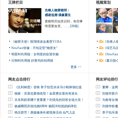
王牌栏目
视频策划
先锋人物黄晓明：
感谢低潮 偶像重生
黄晓明开始意识到，有些事
情需要改变。……
[详细]
《秘密天使》陈翔情迷金素恩YURA
《先锋人
NewFace张俪：不怕定型“物质女”
《综艺马
明星时尚周报：女明星的欲望衣橱
《NewF
日韩时尚周报
好莱坞街拍周报
《夏日甜
更多 >>
网友点击排行
网友评论排行
1
1
《比利林恩》首映 章子怡范冰冰冯小刚捧场红毯
董卿：这两
2
2
独家：买菜也要拗造型！金星携女逛街有派头
刘德华新片
3
3
京东和奶茶哪个更重要？刘强东的回答全场大笑！
为救母女俩
4
4
杨威晒照庆祝结婚8周年 杨阳洋轻抚妈妈孕肚
刘德华扮邋
5
5
艳压群芳！唐嫣修身长裙现身活动 仙气儿足
章子怡斥港