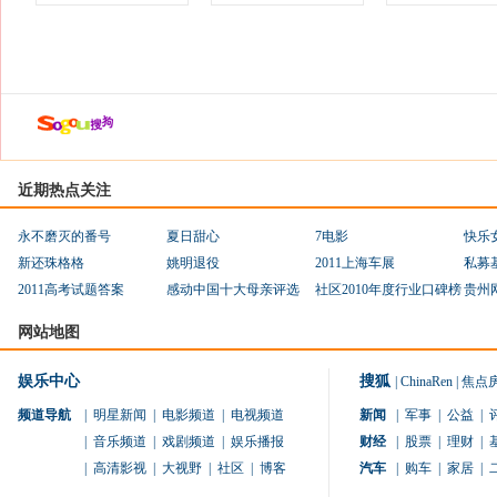
近期热点关注
永不磨灭的番号
夏日甜心
7电影
快乐
新还珠格格
姚明退役
2011上海车展
私募
2011高考试题答案
感动中国十大母亲评选
社区2010年度行业口碑榜
贵州
网站地图
娱乐中心
搜狐
|
ChinaRen
|
焦点
频道导航
|
明星新闻
|
电影频道
|
电视频道
新闻
|
军事
|
公益
|
|
音乐频道
|
戏剧频道
|
娱乐播报
财经
|
股票
|
理财
|
|
高清影视
|
大视野
|
社区
|
博客
汽车
|
购车
|
家居
|