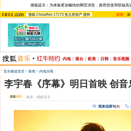
搜狐提示：为体验更加畅快的网页浏览，推荐您使用双核高
搜狐
ChinaRen
17173
焦点房地产
搜狗
新闻
-
体
内地
|
港台
|
欧美
|
日韩
|
音乐视频
音乐频道首页
>
新闻
>
内地乐闻
李宇春《序幕》明日首映 创音
来源：
搜狐音乐
我来说两句
(
0
)