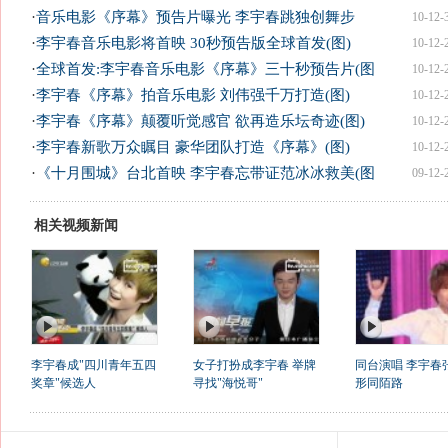
·
音乐电影《序幕》预告片曝光 李宇春跳独创舞步
10-12-
·
李宇春音乐电影将首映 30秒预告版全球首发(图)
10-12-
·
全球首发:李宇春音乐电影《序幕》三十秒预告片(图
10-12-
·
李宇春《序幕》拍音乐电影 刘伟强千万打造(图)
10-12-
·
李宇春《序幕》颠覆听觉感官 欲再造乐坛奇迹(图)
10-12-
·
李宇春新歌万众瞩目 豪华团队打造《序幕》(图)
10-12-
·
《十月围城》台北首映 李宇春忘带证范冰冰救美(图
09-12-
相关视频新闻
李宇春成"四川青年五四
女子打扮成李宇春 举牌
同台演唱 李宇春
奖章"候选人
寻找"海悦哥"
形同陌路