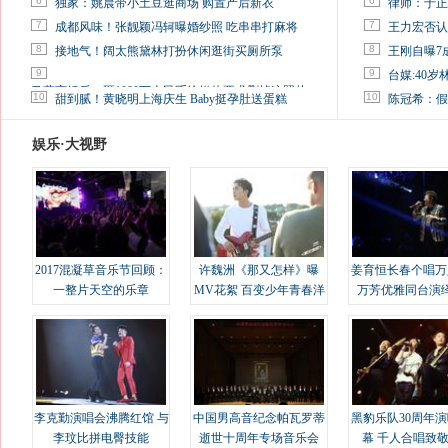
6
6
独家：姚晨带小土豆逛商场 购置产后新衣
律师：于正
7
7
成都风味！张靓颖冯轲曝婚纱照 吃串串打麻将
王力宏否认
8
8
接地气！阔太熊黛林打扮休闲逛街买厕所泵
王刚自曝7
9
9
台媒:40
马蓉离婚后，砸1000万人民币给媒体要求删掉这照片
10
10
甜到腻！黄晓明上海庆生 Baby挺孕肚送蛋糕
陈冠希：假
娱乐·大视野
2017混凝草音乐节回顾：
许魏洲《那又怎样》曝
姜育恒长春个唱万
一整片天空的乐章
MV花絮 百变少年青春洋
万芳优雅同台演
溢
李克勤演唱会沸腾红馆 与
中国男高音纪念帕瓦罗蒂
黑豹乐队30周年
李玟比拼电臀技能
逝世十周年专场音乐会
幕 千人合唱致