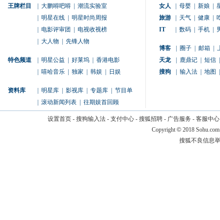
王牌栏目
|
大鹏嘚吧嘚
|
潮流实验室
女人
|
母婴
|
新娘
|
|
明星在线
|
明星时尚周报
旅游
|
天气
|
健康
|
|
电影评审团
|
电视收视榜
IT
|
数码
|
手机
|
|
大人物
|
先锋人物
博客
|
圈子
|
邮箱
|
特色频道
|
明星公益
|
好莱坞
|
香港电影
天龙
|
鹿鼎记
|
短信
|
|
嘻哈音乐
|
独家
|
韩娱
|
日娱
搜狗
|
输入法
|
地图
|
资料库
|
明星库
|
影视库
|
专题库
|
节目单
|
滚动新闻列表
|
往期娱首回顾
设置首页
-
搜狗输入法
-
支付中心
-
搜狐招聘
-
广告服务
-
客服中心
Copyright
©
2018 Sohu.com
搜狐不良信息