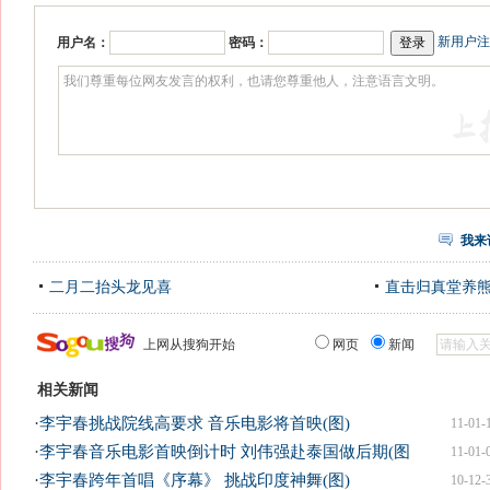
新用户注
用户名：
密码：
我来
二月二抬头龙见喜
直击归真堂养
上网从搜狗开始
网页
新闻
相关新闻
·
李宇春挑战院线高要求 音乐电影将首映(图)
11-01-
·
李宇春音乐电影首映倒计时 刘伟强赴泰国做后期(图
11-01-
·
李宇春跨年首唱《序幕》 挑战印度神舞(图)
10-12-