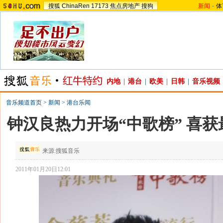
搜狐
ChinaRen
17173
焦点房地产
搜狗
新闻
-
体
内地
|
港台
|
欧美
|
日韩
|
音乐视频
音乐频道首页
>
新闻
>
港台乐闻
钟汉良热力开场“中歌榜” 喜
来源:
搜狐音乐
2011年01月20日12:01