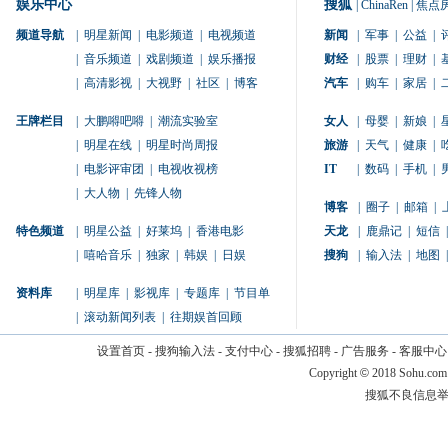
娱乐中心
搜狐
|
ChinaRen
|
焦点
频道导航
|
明星新闻
|
电影频道
|
电视频道
新闻
|
军事
|
公益
|
|
音乐频道
|
戏剧频道
|
娱乐播报
财经
|
股票
|
理财
|
|
高清影视
|
大视野
|
社区
|
博客
汽车
|
购车
|
家居
|
王牌栏目
|
大鹏嘚吧嘚
|
潮流实验室
女人
|
母婴
|
新娘
|
|
明星在线
|
明星时尚周报
旅游
|
天气
|
健康
|
|
电影评审团
|
电视收视榜
IT
|
数码
|
手机
|
|
大人物
|
先锋人物
博客
|
圈子
|
邮箱
|
特色频道
|
明星公益
|
好莱坞
|
香港电影
天龙
|
鹿鼎记
|
短信
|
|
嘻哈音乐
|
独家
|
韩娱
|
日娱
搜狗
|
输入法
|
地图
|
资料库
|
明星库
|
影视库
|
专题库
|
节目单
|
滚动新闻列表
|
往期娱首回顾
设置首页
-
搜狗输入法
-
支付中心
-
搜狐招聘
-
广告服务
-
客服中心
Copyright
©
2018 Sohu.com
搜狐不良信息