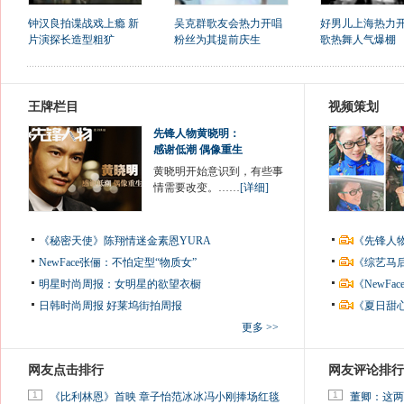
钟汉良拍谍战戏上瘾 新
吴克群歌友会热力开唱
好男儿上海热力开
片演探长造型粗犷
粉丝为其提前庆生
歌热舞人气爆棚
王牌栏目
视频策划
先锋人物黄晓明：
感谢低潮 偶像重生
黄晓明开始意识到，有些事
情需要改变。……
[详细]
《秘密天使》陈翔情迷金素恩YURA
《先锋人
NewFace张俪：不怕定型“物质女”
《综艺马
明星时尚周报：女明星的欲望衣橱
《NewF
日韩时尚周报
好莱坞街拍周报
《夏日甜
更多 >>
网友点击排行
网友评论排行
1
1
《比利林恩》首映 章子怡范冰冰冯小刚捧场红毯
董卿：这两