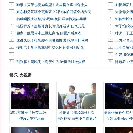
2
2
独家：买菜也要拗造型！金星携女逛街有派头
刘德华新片
3
3
京东和奶茶哪个更重要？刘强东的回答全场大笑！
为救母女俩
4
4
杨威晒照庆祝结婚8周年 杨阳洋轻抚妈妈孕肚
刘德华扮邋
5
5
艳压群芳！唐嫣修身长裙现身活动 仙气儿足
章子怡斥港
6
6
独家：姚晨带小土豆逛商场 购置产后新衣
律师：于正
7
7
成都风味！张靓颖冯轲曝婚纱照 吃串串打麻将
王力宏否认
8
8
接地气！阔太熊黛林打扮休闲逛街买厕所泵
王刚自曝7
9
9
台媒:40
马蓉离婚后，砸1000万人民币给媒体要求删掉这照片
10
10
甜到腻！黄晓明上海庆生 Baby挺孕肚送蛋糕
陈冠希：假
娱乐·大视野
2017混凝草音乐节回顾：
许魏洲《那又怎样》曝
姜育恒长春个唱万
一整片天空的乐章
MV花絮 百变少年青春洋
万芳优雅同台演
溢