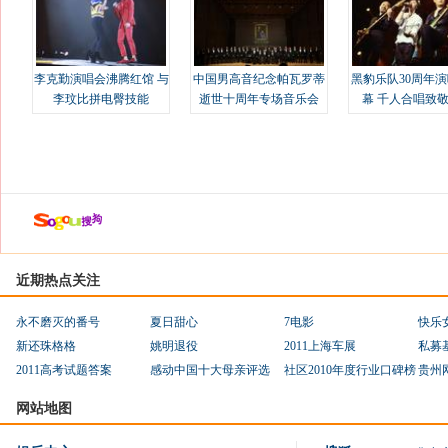
李克勤演唱会沸腾红馆 与
中国男高音纪念帕瓦罗蒂
黑豹乐队30周年
李玟比拼电臀技能
逝世十周年专场音乐会
幕 千人合唱致
近期热点关注
永不磨灭的番号
夏日甜心
7电影
快乐
新还珠格格
姚明退役
2011上海车展
私募
2011高考试题答案
感动中国十大母亲评选
社区2010年度行业口碑榜
贵州
网站地图