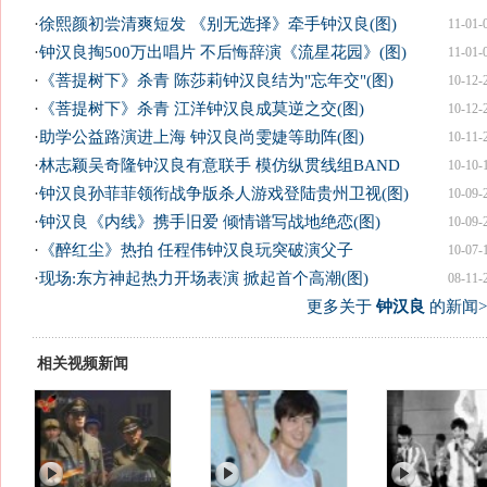
·
徐熙颜初尝清爽短发 《别无选择》牵手钟汉良(图)
11-01-
·
钟汉良掏500万出唱片 不后悔辞演《流星花园》(图)
11-01-
·
《菩提树下》杀青 陈莎莉钟汉良结为"忘年交"(图)
10-12-
·
《菩提树下》杀青 江洋钟汉良成莫逆之交(图)
10-12-
·
助学公益路演进上海 钟汉良尚雯婕等助阵(图)
10-11-
·
林志颖吴奇隆钟汉良有意联手 模仿纵贯线组BAND
10-10-
·
钟汉良孙菲菲领衔战争版杀人游戏登陆贵州卫视(图)
10-09-
·
钟汉良《内线》携手旧爱 倾情谱写战地绝恋(图)
10-09-
·
《醉红尘》热拍 任程伟钟汉良玩突破演父子
10-07-
·
现场:东方神起热力开场表演 掀起首个高潮(图)
08-11-
更多关于
钟汉良
的新闻>
相关视频新闻