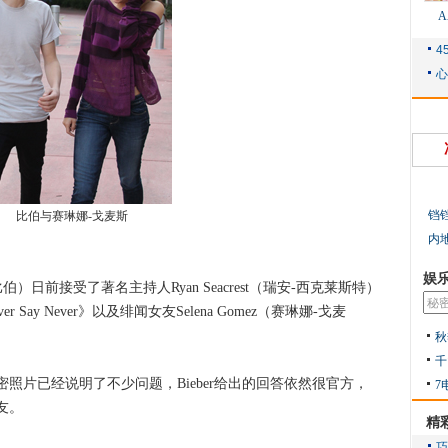
铛
比伯与赛琳娜-戈麦斯
内
娱
-比伯）日前接受了著名主持人Ryan Seacrest（瑞安-西克莱斯特）
ay Never》以及绯闻女友Selena Gomez（赛琳娜-戈麦
秋
千
片已经说明了不少问题，Bieber给出的回答依然很官方，
7
友。
精