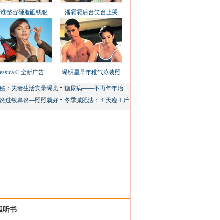
看谁整容砸脸砸钱狠
潘霜霜后台笑台上哭
Jessica C.全新广告
曝明星早年稚气泳装照
狐听书