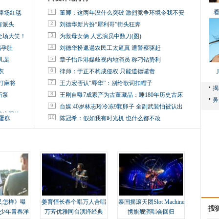
1
捧场红毯
董卿：这两年没什么突破 激烈竞争环境令我不安
2
有派头
刘德华新片扮“犀利哥”街头狂奔
3
全场大笑！
为救母女俩 人艺演员中数刀(图)
4
妈孕肚
刘德华扮邋遢农民工太逼真 遭警察驱赶
5
儿足
章子怡斥港媒歧视内地演员 称刁钻势利
6
衣
律师：于正不构成侵权 只能道德谴责
7
打麻将
王力宏否认“辱华”：别给歌词扣帽子
8
所泵
王刚自曝7成家产为古董藏品：睡180年历史古床
9
台媒:40岁林志玲冷冻9颗卵子 全副武装怕被认出
掉这照片
10
蛋糕
陈冠希：假如我有时光机 也什么都不改
又怎样》曝
姜育恒长春个唱万人合唱
泰国摇滚天团Slot Machine
搜
变少年青春洋
万芳优雅同台演绎经典
携旗舰演唱会回归