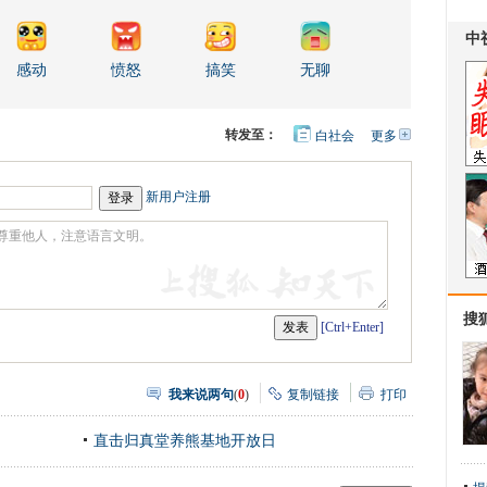
感动
愤怒
搞笑
无聊
转发至：
白社会
更多
开
心
人
网
人
豆
网
瓣
爱
新用户注册
分
享
搜
[Ctrl+Enter]
我来说两句
(
0
)
复制链接
打印
直击归真堂养熊基地开放日