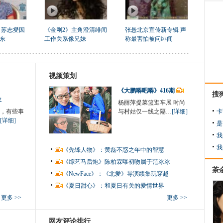
 苏志燮因
《金刚2》主角澄清绯闻
张悬北京宣传新专辑 声
东
工作关系像兄妹
称最害怕被问绯闻
视频策划
《大鹏嘚吧嘚》416期
搜
生
杨丽萍提菜篮逛车展 时尚
，有些事
与村姑仅一线之隔…
[详细]
卡
[详细]
是
我
我
《先锋人物》：黄磊不惑之年中的智慧
《综艺马后炮》陈柏霖曝初吻属于范冰冰
茶
《NewFace》：《北爱》导演续集玩穿越
《夏日甜心》：和夏日有关的爱情世界
更多 >>
更多 >>
网友评论排行