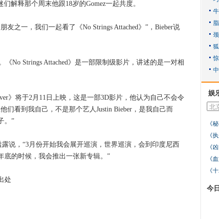
的歌迷们解释那个周末他跟18岁的Gomez一起共度。
们一起看了《No Strings Attached》”，Bieber说
《No Strings Attached》是一部限制级影片，讲述的是一对相
娱
y Never》将于2月11日上映，这是一部3D影片，他认为自己不会令
看到我自己，不是那个艺人Justin Bieber，是我自己而
子。”
《秘
《执
透露说，“3月份开始我会展开巡演，世界巡演，会到印度尼西
《凶
年底的时候，我会推出一张新专辑。”
《血
《十
出处
今