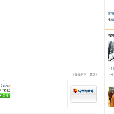
黎明
张馨
搜
刘
(责任编辑：董文)
小
文dw
437粉丝
转发到微博
关注