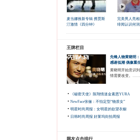
麦当娜推新专辑 携贾斯
完美男人亮相
汀激情《四分钟》
绯闻认识何润
王牌栏目
先锋人物黄晓明：
感谢低潮 偶像重
黄晓明开始意识到
情需要改变。……
《秘密天使》陈翔情迷金素恩YURA
NewFace张俪：不怕定型“物质女”
明星时尚周报：女明星的欲望衣橱
日韩时尚周报
好莱坞街拍周报
网友点击排行