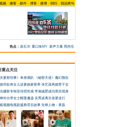
视频
-
播客
-
邮件
-
博客
-
微博
-
BBS
-
我说两句
热点：
滚石30
重口味MV
新声力量
周杰伦
日重点关注
夫妻那些事》单身潮趴
《秘密天使》魔幻预告
德华欲将女儿送妻娘家密养
张艺谋再婚育子女
当娜新专辑宣传照性感
李湘减肥成功黑丝现身
峥外出带女士帽显邋遢
吴秀波离京老婆送行
狐视频电视剧盛典背后故事
先锋人物：黄磊