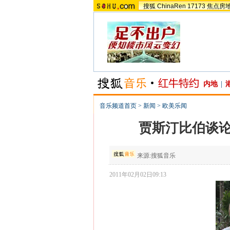
搜狐
ChinaRen
17173
焦点房
内地
|
音乐频道首页
>
新闻
>
欧美乐闻
贾斯汀比伯谈论
来源:
搜狐音乐
2011年02月02日09:13