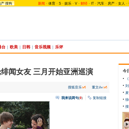
地产
搜狗
新闻
-
体育
-
S
-
娱乐
-
V
-
财经
-
IT
-
汽车
-
房产
-
女人
-
港台
|
欧美
|
日韩
|
音乐视频
|
乐评
绯闻女友 三月开始亚洲巡演
今
《
刘
搜狐音乐
董文dw
麦
我来说两句
(
0
)
复制链接
徐
搜