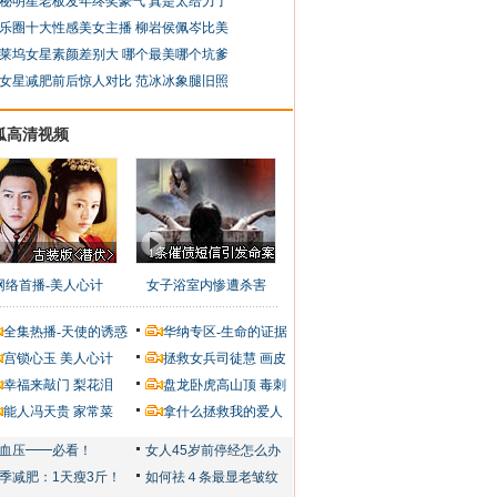
秘明星老板发年终奖豪气 真是太给力了
乐圈十大性感美女主播 柳岩侯佩岑比美
莱坞女星素颜差别大 哪个最美哪个坑爹
女星减肥前后惊人对比 范冰冰象腿旧照
狐高清视频
网络首播-美人心计
女子浴室内惨遭杀害
全集热播-天使的诱惑
华纳专区-生命的证据
宫锁心玉
美人心计
拯救女兵司徒慧
画皮
幸福来敲门
梨花泪
盘龙卧虎高山顶
毒刺
能人冯天贵
家常菜
拿什么拯救我的爱人