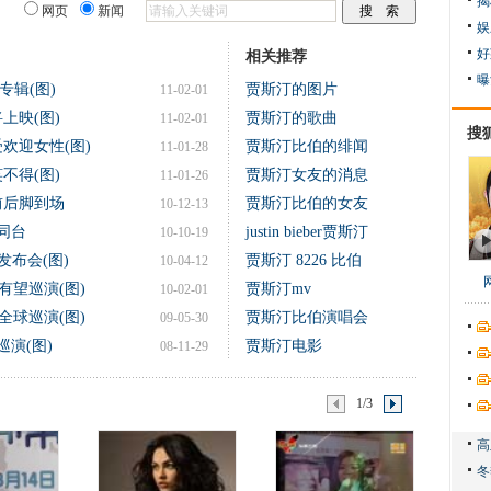
揭
网页
新闻
娱
好
相关推荐
曝
辑(图)
贾斯汀的图片
11-02-01
上映(图)
贾斯汀的歌曲
11-02-01
搜
欢迎女性(图)
贾斯汀比伯的绯闻
11-01-28
不得(图)
贾斯汀女友的消息
11-01-26
前后脚到场
贾斯汀比伯的女友
10-12-13
同台
justin bieber贾斯汀
10-10-19
发布会(图)
贾斯汀 8226 比伯
10-04-12
有望巡演(图)
贾斯汀mv
10-02-01
全球巡演(图)
贾斯汀比伯演唱会
09-05-30
演(图)
贾斯汀电影
08-11-29
1/3