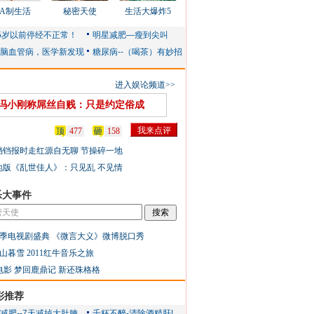
AA制生活
秘密天使
生活大爆炸5
进入娱论频道>>
冯小刚称屌丝自贱：只是约定俗成
顶
477
砸
158
铛铛报时走红源自无聊 节操碎一地
地版《乱世佳人》：只见乱 不见情
乐大事件
季电视剧盛典
《微言大义》微博脱口秀
山暮雪
2011红牛音乐之旅
电影
梦回鹿鼎记
新还珠格格
彩推荐