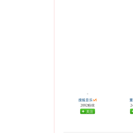
搜狐音乐
董
2092粉丝
2
关注