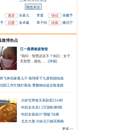
已有
58,329
人关注
我也关注
乐基儿
李晨
张馨予
离异
情侣
予
吴卓羲
章子怡
撒贝宁
旧爱
绯闻
狐微博热点
江一燕勇敢拔智齿
“我问：智慧还在不？你曰：女子
无智慧，德也……
[详细]
烨飞奔回家看儿子
·
陈翔零下九度韩国拍戏
沈阳工作忙挑灯夜战
·
曹颖独自徒步险迷路
·
20岁宅男每天呆卧室23小时
·
90后女生花1.5万游欧洲9国
·
80后女孩设计“萌版”玩偶
·
北京大葱:10余元只能买两根
更多>>