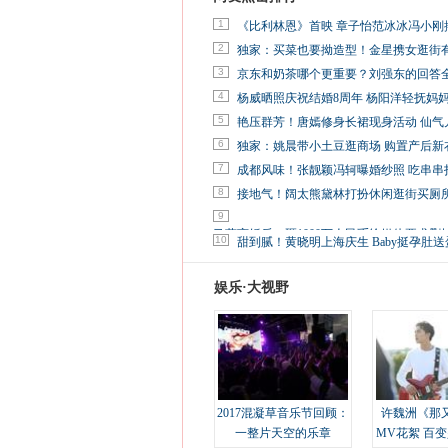
1
《比利林恩》首映 章子怡范冰冰冯小刚
2
独家：买菜也要拗造型！金星携女逛街
3
京东和奶茶哪个更重要？刘强东的回答
4
杨威晒照庆祝结婚8周年 杨阳洋轻抚妈
5
艳压群芳！唐嫣修身长裙现身活动 仙气
6
独家：姚晨带小土豆逛商场 购置产后新
7
成都风味！张靓颖冯轲曝婚纱照 吃串串
8
接地气！阔太熊黛林打扮休闲逛街买厕
9
马蓉离婚后，砸1000万人民币给媒体要求删
10
甜到腻！黄晓明上海庆生 Baby挺孕肚送
娱乐·大视野
2017混凝草音乐节回顾：
许魏洲《那
一整片天空的乐章
MV花絮 百