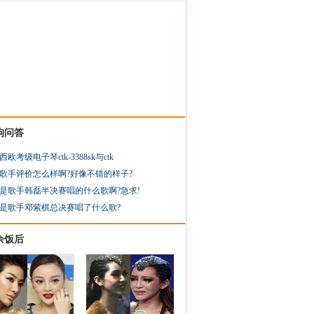
狗问答
西欧考级电子琴ctk-3388sk与ctk
歌手评价怎么样啊?好像不错的样子?
是歌手韩磊半决赛唱的什么歌啊?急求!
是歌手邓紫棋总决赛唱了什么歌?
余饭后