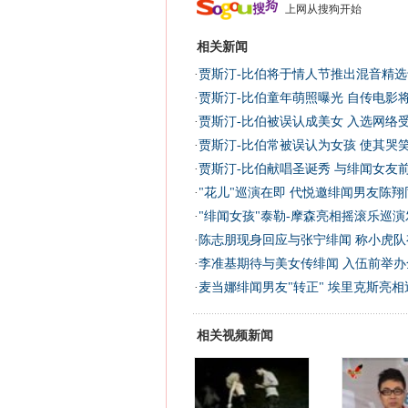
上网从搜狗开始
相关新闻
·
贾斯汀-比伯将于情人节推出混音精选专
·
贾斯汀-比伯童年萌照曝光 自传电影将
·
贾斯汀-比伯被误认成美女 入选网络受
·
贾斯汀-比伯常被误认为女孩 使其哭笑
·
贾斯汀-比伯献唱圣诞秀 与绯闻女友
·
"花儿"巡演在即 代悦邀绯闻男友陈翔
·
"绯闻女孩"泰勒-摩森亮相摇滚乐巡演
·
陈志朋现身回应与张宁绯闻 称小虎队
·
李准基期待与美女传绯闻 入伍前举办
·
麦当娜绯闻男友"转正" 埃里克斯亮相巡
相关视频新闻