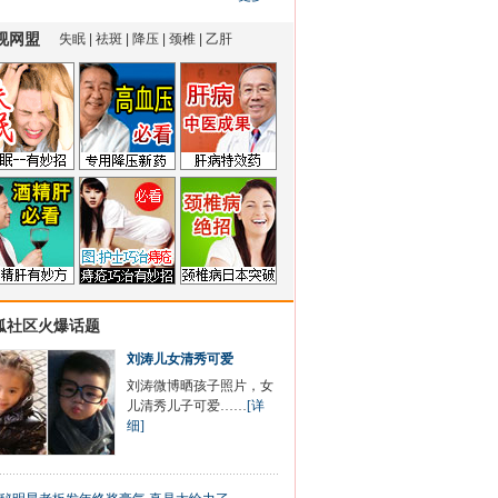
狐社区火爆话题
刘涛儿女清秀可爱
刘涛微博晒孩子照片，女
儿清秀儿子可爱……
[详
细]