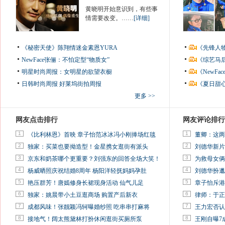
黄晓明开始意识到，有些事
情需要改变。……
[详细]
《秘密天使》陈翔情迷金素恩YURA
《先锋人
NewFace张俪：不怕定型“物质女”
《综艺马
明星时尚周报：女明星的欲望衣橱
《NewF
日韩时尚周报
好莱坞街拍周报
《夏日甜
更多 >>
网友点击排行
网友评论排行
1
1
《比利林恩》首映 章子怡范冰冰冯小刚捧场红毯
董卿：这两
2
2
独家：买菜也要拗造型！金星携女逛街有派头
刘德华新片
3
3
京东和奶茶哪个更重要？刘强东的回答全场大笑！
为救母女俩
4
4
杨威晒照庆祝结婚8周年 杨阳洋轻抚妈妈孕肚
刘德华扮邋
5
5
艳压群芳！唐嫣修身长裙现身活动 仙气儿足
章子怡斥港
6
6
独家：姚晨带小土豆逛商场 购置产后新衣
律师：于正
7
7
成都风味！张靓颖冯轲曝婚纱照 吃串串打麻将
王力宏否认
8
8
接地气！阔太熊黛林打扮休闲逛街买厕所泵
王刚自曝7