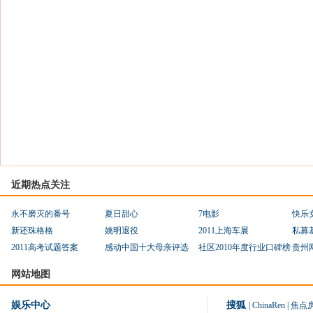
近期热点关注
永不磨灭的番号
夏日甜心
7电影
快乐
新还珠格格
姚明退役
2011上海车展
私募
2011高考试题答案
感动中国十大母亲评选
社区2010年度行业口碑榜
贵州
网站地图
娱乐中心
搜狐
|
ChinaRen
|
焦点