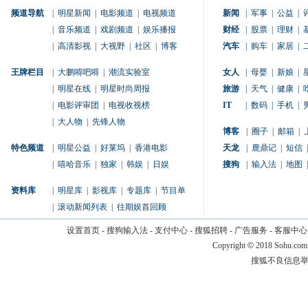
频道导航
|
明星新闻
|
电影频道
|
电视频道
新闻
|
军事
|
公益
|
|
音乐频道
|
戏剧频道
|
娱乐播报
财经
|
股票
|
理财
|
|
高清影视
|
大视野
|
社区
|
博客
汽车
|
购车
|
家居
|
王牌栏目
|
大鹏嘚吧嘚
|
潮流实验室
女人
|
母婴
|
新娘
|
|
明星在线
|
明星时尚周报
旅游
|
天气
|
健康
|
|
电影评审团
|
电视收视榜
IT
|
数码
|
手机
|
|
大人物
|
先锋人物
博客
|
圈子
|
邮箱
|
特色频道
|
明星公益
|
好莱坞
|
香港电影
天龙
|
鹿鼎记
|
短信
|
|
嘻哈音乐
|
独家
|
韩娱
|
日娱
搜狗
|
输入法
|
地图
|
资料库
|
明星库
|
影视库
|
专题库
|
节目单
|
滚动新闻列表
|
往期娱首回顾
设置首页
-
搜狗输入法
-
支付中心
-
搜狐招聘
-
广告服务
-
客服中心
Copyright
©
2018 Sohu.com
搜狐不良信息