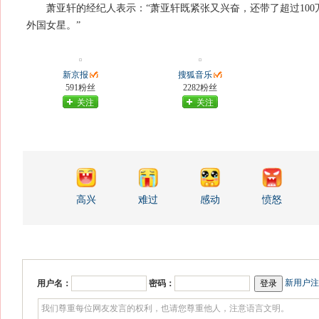
萧亚轩的经纪人表示：“萧亚轩既紧张又兴奋，还带了超过100
外国女星。”
新京报
搜狐音乐
591粉丝
2282粉丝
关注
关注
高兴
难过
感动
愤怒
新用户注
用户名：
密码：