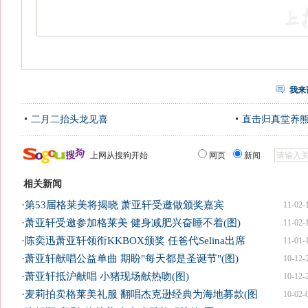
我来
二月二抬头龙见喜
直击归真堂养
上网从搜狗开始
网页
新闻
相关新闻
·
第53届格莱美将揭晓 萧亚轩受邀做颁奖嘉宾
11-02-
·
萧亚轩受邀参加格莱美 健身减肥兴奋睡不着(图)
11-02-
·
陈奕迅萧亚轩领衔KKBOX颁奖 任爸代Selina出席
11-01-
·
萧亚轩献唱公益单曲 期盼"每天都是圣诞节"(图)
10-12-
·
萧亚轩抵沪献唱 小猪现场献热吻(图)
10-12-
·
麦莉拍卖格莱美礼服 翻唱杰克逊经典为海地募款(图
10-02-