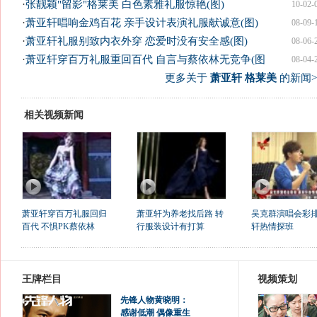
·
张靓颖"留影"格莱美 白色素雅礼服惊艳(图)
10-02-
·
萧亚轩唱响金鸡百花 亲手设计表演礼服献诚意(图)
08-09-
·
萧亚轩礼服别致内衣外穿 恋爱时没有安全感(图)
08-06-
·
萧亚轩穿百万礼服重回百代 自言与蔡依林无竞争(图
08-04-
更多关于
萧亚轩 格莱美
的新闻>
相关视频新闻
萧亚轩穿百万礼服回归
萧亚轩为养老找后路 转
吴克群演唱会彩排
百代 不惧PK蔡依林
行服装设计有打算
轩热情探班
王牌栏目
视频策划
先锋人物黄晓明：
感谢低潮 偶像重生