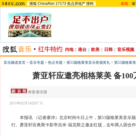
搜狐
ChinaRen
17173
焦点房地产
搜狗
新闻
-
体
内地
|
港台
|
欧美
|
日韩
|
音乐视频
音乐频道首页
>
音乐专题
>
热点专题
>
第53届格莱美音乐奖颁奖礼
>
第53届格莱美
萧亚轩应邀亮相格莱美 备10
来源:
新京报
2011年02月14日07:51
本报讯 （记者康沛）北京时间今日上午，第53届格莱美音乐颁
行。萧亚轩应奥斯卡影帝吉米·福克斯之邀走红毯，去年两人因合