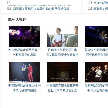
9
9
台媒:40
马蓉离婚后，砸1000万人民币给媒体要求删掉这照片
10
10
甜到腻！黄晓明上海庆生 Baby挺孕肚送蛋糕
陈冠希：假
娱乐·大视野
2017混凝草音乐节回顾：
许魏洲《那又怎样》曝
姜育恒长春个唱万
一整片天空的乐章
MV花絮 百变少年青春洋
万芳优雅同台演
溢
李克勤演唱会沸腾红馆 与
中国男高音纪念帕瓦罗蒂
黑豹乐队30周年
李玟比拼电臀技能
逝世十周年专场音乐会
幕 千人合唱致