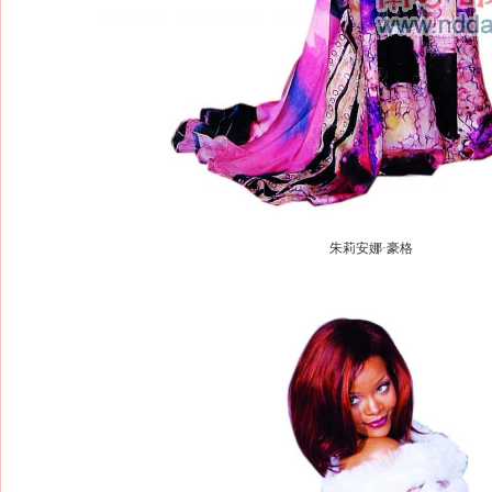
朱莉安娜·豪格