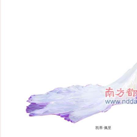
凯蒂·佩里