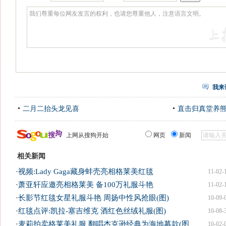
我来
二月二抬头龙见喜
直击归真堂养
上网从搜狗开始
网页
新闻
相关新闻
·
视频:Lady Gaga藏身蚌壳亮相格莱美红毯
11-02-
·
萧亚轩应邀亮相格莱美 备100万礼服斗艳
11-02-
·
长影节红毯女星礼服斗艳 周扬中性风抢眼(图)
10-09-
·
红毯点评:凯拉-塞吉维克 酒红色丝绒礼服(图)
10-08-
·
麦莉拍卖格莱美礼服 翻唱杰克逊经典为海地募款(图
10-02-