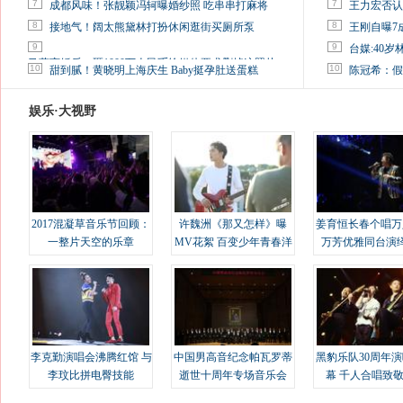
7
7
成都风味！张靓颖冯轲曝婚纱照 吃串串打麻将
王力宏否认
8
8
接地气！阔太熊黛林打扮休闲逛街买厕所泵
王刚自曝7
9
9
台媒:40
马蓉离婚后，砸1000万人民币给媒体要求删掉这照片
10
10
甜到腻！黄晓明上海庆生 Baby挺孕肚送蛋糕
陈冠希：假
娱乐·大视野
2017混凝草音乐节回顾：
许魏洲《那又怎样》曝
姜育恒长春个唱万
一整片天空的乐章
MV花絮 百变少年青春洋
万芳优雅同台演
溢
李克勤演唱会沸腾红馆 与
中国男高音纪念帕瓦罗蒂
黑豹乐队30周年
李玟比拼电臀技能
逝世十周年专场音乐会
幕 千人合唱致