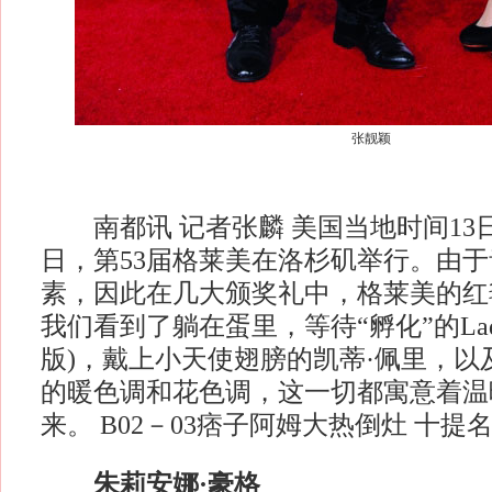
张靓颖
南都讯 记者张麟 美国当地时间13
日，第53届格莱美在洛杉矶举行。由
素，因此在几大颁奖礼中，格莱美的红
我们看到了躺在蛋里，等待“孵化”的Lady 
版)，戴上小天使翅膀的凯蒂·佩里，以
的暖色调和花色调，这一切都寓意着温
来。 B02－03痞子阿姆大热倒灶 十提
朱莉安娜·豪格