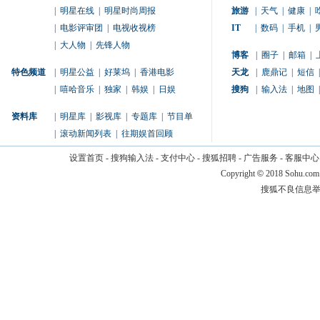
|
明星在线
|
明星时尚周报
旅游
|
天气
|
健康
|
|
电影评审团
|
电视收视榜
IT
|
数码
|
手机
|
|
大人物
|
先锋人物
博客
|
圈子
|
邮箱
|
特色频道
|
明星公益
|
好莱坞
|
香港电影
天龙
|
鹿鼎记
|
短信
|
|
嘻哈音乐
|
独家
|
韩娱
|
日娱
搜狗
|
输入法
|
地图
|
资料库
|
明星库
|
影视库
|
专题库
|
节目单
|
滚动新闻列表
|
往期娱首回顾
设置首页
-
搜狗输入法
-
支付中心
-
搜狐招聘
-
广告服务
-
客服中心
Copyright
©
2018 Sohu.com
搜狐不良信息