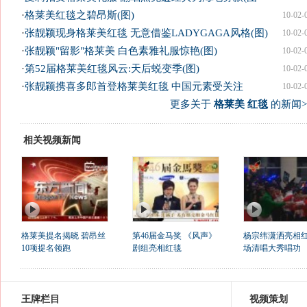
·
格莱美红毯之碧昂斯(图)
10-02-
·
张靓颖现身格莱美红毯 无意借鉴LADYGAGA风格(图)
10-02-
·
张靓颖"留影"格莱美 白色素雅礼服惊艳(图)
10-02-
·
第52届格莱美红毯风云:天后蜕变季(图)
10-02-
·
张靓颖携喜多郎首登格莱美红毯 中国元素受关注
10-02-
更多关于
格莱美 红毯
的新闻>
相关视频新闻
格莱美提名揭晓 碧昂丝
第46届金马奖 《风声》
杨宗纬潇洒亮相红
10项提名领跑
剧组亮相红毯
场清唱大秀唱功
王牌栏目
视频策划