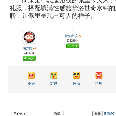
向来走小恶魔路线的佩里今天来了
礼服，搭配镶满性感施华洛世奇水钻的
膀，让佩里呈现出可人的样子。
搜狐音乐
2312粉丝
关注
南方网
246粉丝
关注
高兴
难过
感动
愤怒
新用户注
用户名：
密码：