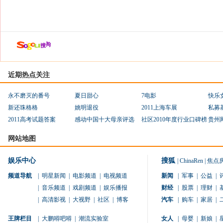
近期热点关注
永不磨灭的番号
夏日甜心
7电影
快乐
新还珠格格
姚明退役
2011上海车展
私募
2011高考试题答案
感动中国十大母亲评选
社区2010年度行业口碑榜
贵州
网站地图
娱乐中心
搜狐
|
ChinaRen
|
焦点
频道导航
|
明星新闻
|
电影频道
|
电视频道
新闻
|
军事
|
公益
|
|
音乐频道
|
戏剧频道
|
娱乐播报
财经
|
股票
|
理财
|
|
高清影视
|
大视野
|
社区
|
博客
汽车
|
购车
|
家居
|
王牌栏目
|
大鹏嘚吧嘚
|
潮流实验室
女人
|
母婴
|
新娘
|