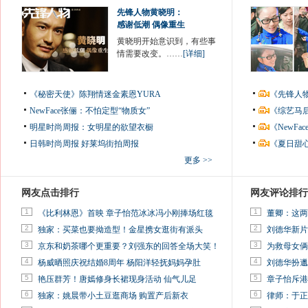
先锋人物黄晓明：
感谢低潮 偶像重生
黄晓明开始意识到，有些事
情需要改变。……
[详细]
《秘密天使》陈翔情迷金素恩YURA
《先锋人
NewFace张俪：不怕定型“物质女”
《综艺马
明星时尚周报：女明星的欲望衣橱
《NewF
日韩时尚周报
好莱坞街拍周报
《夏日甜
更多 >>
网友点击排行
网友评论排行
1
1
《比利林恩》首映 章子怡范冰冰冯小刚捧场红毯
董卿：这两
2
2
独家：买菜也要拗造型！金星携女逛街有派头
刘德华新片
3
3
京东和奶茶哪个更重要？刘强东的回答全场大笑！
为救母女俩
4
4
杨威晒照庆祝结婚8周年 杨阳洋轻抚妈妈孕肚
刘德华扮邋
5
5
艳压群芳！唐嫣修身长裙现身活动 仙气儿足
章子怡斥港
6
6
独家：姚晨带小土豆逛商场 购置产后新衣
律师：于正