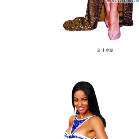
金·卡卓珊