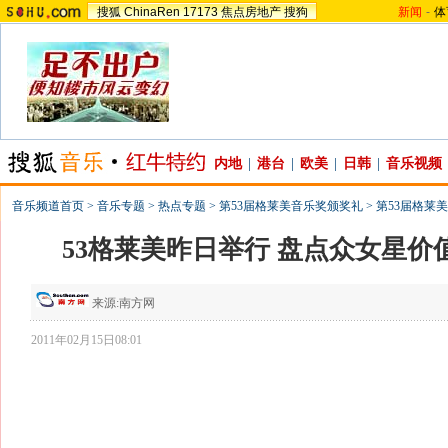
搜狐
ChinaRen
17173
焦点房地产
搜狗
新闻
-
体
内地
|
港台
|
欧美
|
日韩
|
音乐视频
音乐频道首页
>
音乐专题
>
热点专题
>
第53届格莱美音乐奖颁奖礼
>
第53届格莱美
53格莱美昨日举行 盘点众女星价
来源:
南方网
2011年02月15日08:01