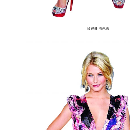
珍妮佛·洛佩兹