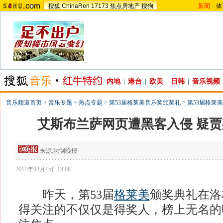
搜狐
ChinaRen
17173
焦点房地产
搜狗
新闻
-
体
内地
|
港台
|
欧美
|
日韩
|
音乐视频
音乐频道首页
>
音乐专题
>
热点专题
>
第53届格莱美音乐奖颁奖礼
>
第53届格莱美
艾斯布兰萨网页遭黑客入侵 疑
来源:
法制晚报
2011年02月15日18:08
昨天，第53届
格莱美
颁奖典礼在洛
得关注的不仅仅是得奖人，榜上无名的