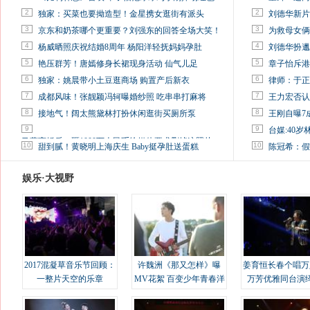
2
2
独家：买菜也要拗造型！金星携女逛街有派头
刘德华新片
3
3
京东和奶茶哪个更重要？刘强东的回答全场大笑！
为救母女俩
4
4
杨威晒照庆祝结婚8周年 杨阳洋轻抚妈妈孕肚
刘德华扮邋
5
5
艳压群芳！唐嫣修身长裙现身活动 仙气儿足
章子怡斥港
6
6
独家：姚晨带小土豆逛商场 购置产后新衣
律师：于正
7
7
成都风味！张靓颖冯轲曝婚纱照 吃串串打麻将
王力宏否认
8
8
接地气！阔太熊黛林打扮休闲逛街买厕所泵
王刚自曝7
9
9
台媒:40
马蓉离婚后，砸1000万人民币给媒体要求删掉这照片
10
10
甜到腻！黄晓明上海庆生 Baby挺孕肚送蛋糕
陈冠希：假
娱乐·大视野
2017混凝草音乐节回顾：
许魏洲《那又怎样》曝
姜育恒长春个唱万
一整片天空的乐章
MV花絮 百变少年青春洋
万芳优雅同台演
溢