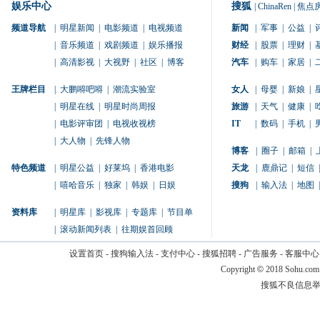
娱乐中心
搜狐
|
ChinaRen
|
焦点
频道导航
|
明星新闻
|
电影频道
|
电视频道
新闻
|
军事
|
公益
|
|
音乐频道
|
戏剧频道
|
娱乐播报
财经
|
股票
|
理财
|
|
高清影视
|
大视野
|
社区
|
博客
汽车
|
购车
|
家居
|
王牌栏目
|
大鹏嘚吧嘚
|
潮流实验室
女人
|
母婴
|
新娘
|
|
明星在线
|
明星时尚周报
旅游
|
天气
|
健康
|
|
电影评审团
|
电视收视榜
IT
|
数码
|
手机
|
|
大人物
|
先锋人物
博客
|
圈子
|
邮箱
|
特色频道
|
明星公益
|
好莱坞
|
香港电影
天龙
|
鹿鼎记
|
短信
|
|
嘻哈音乐
|
独家
|
韩娱
|
日娱
搜狗
|
输入法
|
地图
|
资料库
|
明星库
|
影视库
|
专题库
|
节目单
|
滚动新闻列表
|
往期娱首回顾
设置首页
-
搜狗输入法
-
支付中心
-
搜狐招聘
-
广告服务
-
客服中心
Copyright
©
2018 Sohu.com
搜狐不良信息