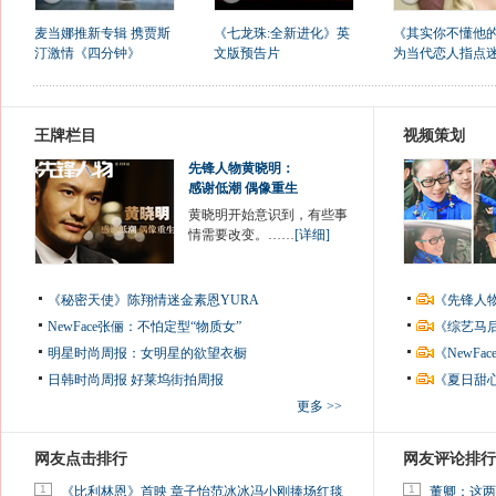
麦当娜推新专辑 携贾斯
《七龙珠:全新进化》英
《其实你不懂他
汀激情《四分钟》
文版预告片
为当代恋人指点
王牌栏目
视频策划
先锋人物黄晓明：
感谢低潮 偶像重生
黄晓明开始意识到，有些事
情需要改变。……
[详细]
《秘密天使》陈翔情迷金素恩YURA
《先锋人
NewFace张俪：不怕定型“物质女”
《综艺马
明星时尚周报：女明星的欲望衣橱
《NewF
日韩时尚周报
好莱坞街拍周报
《夏日甜
更多 >>
网友点击排行
网友评论排行
1
1
《比利林恩》首映 章子怡范冰冰冯小刚捧场红毯
董卿：这两