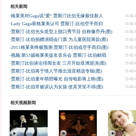
相关新闻
·
格莱美对Gaga说"爱" 贾斯汀比伯无缘最佳新人
11-02-
·
Lady Gaga获格莱美认可 贾斯汀-比伯空手而归
11-02-
·
贾斯汀-比伯光头造型上脱口秀节目 自称像乔丹(图)
11-02-
·
贾斯汀-比伯捐赠演唱会门票 为儿童医院筹款(图)
11-02-
·
2011格莱美终极预测:贾斯汀-比伯或空手而归(图)
11-02-
·
视频:第53届格莱美提名音乐会 贾斯汀-比伯献唱
11-02-
·
贾斯汀比伯谈论绯闻女友 三月开始亚洲巡演(图)
11-02-
·
贾斯汀-比伯将于情人节推出混音精选专辑(图)
11-02-
·
贾斯汀-比伯童年萌照曝光 自传电影将上映(图)
11-02-
·
贾斯汀-比伯常被误认为女孩 使其哭笑不得(图)
11-01-
相关视频新闻