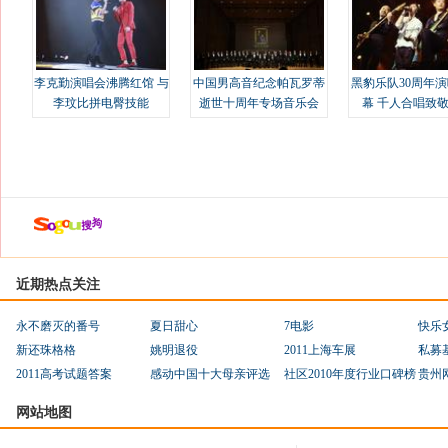
李克勤演唱会沸腾红馆 与
中国男高音纪念帕瓦罗蒂
黑豹乐队30周年
李玟比拼电臀技能
逝世十周年专场音乐会
幕 千人合唱致
近期热点关注
永不磨灭的番号
夏日甜心
7电影
快乐
新还珠格格
姚明退役
2011上海车展
私募
2011高考试题答案
感动中国十大母亲评选
社区2010年度行业口碑榜
贵州
网站地图