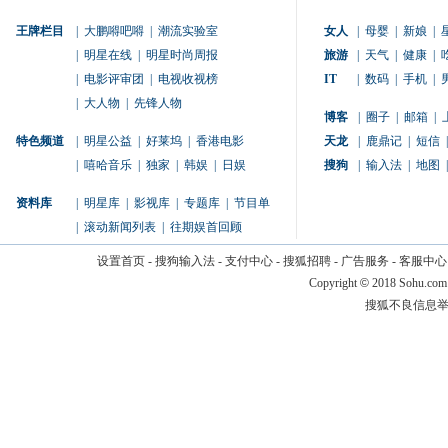
王牌栏目
|
大鹏嘚吧嘚
|
潮流实验室
女人
|
母婴
|
新娘
|
|
明星在线
|
明星时尚周报
旅游
|
天气
|
健康
|
|
电影评审团
|
电视收视榜
IT
|
数码
|
手机
|
|
大人物
|
先锋人物
博客
|
圈子
|
邮箱
|
特色频道
|
明星公益
|
好莱坞
|
香港电影
天龙
|
鹿鼎记
|
短信
|
|
嘻哈音乐
|
独家
|
韩娱
|
日娱
搜狗
|
输入法
|
地图
|
资料库
|
明星库
|
影视库
|
专题库
|
节目单
|
滚动新闻列表
|
往期娱首回顾
设置首页
-
搜狗输入法
-
支付中心
-
搜狐招聘
-
广告服务
-
客服中心
Copyright
©
2018 Sohu.com
搜狐不良信息