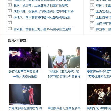
6
6
独家：姚晨带小土豆逛商场 购置产后新衣
律师：于正
7
7
成都风味！张靓颖冯轲曝婚纱照 吃串串打麻将
王力宏否认
8
8
接地气！阔太熊黛林打扮休闲逛街买厕所泵
王刚自曝7
9
9
台媒:40
马蓉离婚后，砸1000万人民币给媒体要求删掉这照片
10
10
甜到腻！黄晓明上海庆生 Baby挺孕肚送蛋糕
陈冠希：假
娱乐·大视野
2017混凝草音乐节回顾：
许魏洲《那又怎样》曝
姜育恒长春个唱万
一整片天空的乐章
MV花絮 百变少年青春洋
万芳优雅同台演
溢
李克勤演唱会沸腾红馆 与
中国男高音纪念帕瓦罗蒂
黑豹乐队30周年