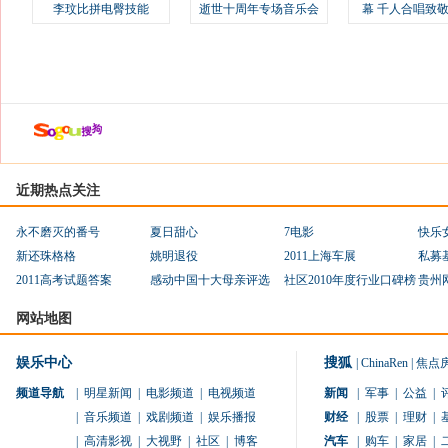
李玟比拼电臀技能
逝世十周年专场音乐会
幕 千人合唱致
近期热点关注
永不磨灭的番号
夏日甜心
7电影
快乐
新还珠格格
姚明退役
2011上海车展
私募
2011高考试题答案
感动中国十大母亲评选
社区2010年度行业口碑榜
贵州
网站地图
娱乐中心
搜狐
|
ChinaRen
|
焦点
频道导航
|
明星新闻
|
电影频道
|
电视频道
新闻
|
军事
|
公益
|
|
音乐频道
|
戏剧频道
|
娱乐播报
财经
|
股票
|
理财
|
|
高清影视
|
大视野
|
社区
|
博客
汽车
|
购车
|
家居
|