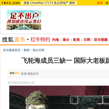
搜狐
ChinaRen
17173
焦点房地产
搜狗
新闻
-
体
内地
|
港台
|
欧美
|
日韩
|
音乐视频
音乐频道首页
>
新闻
>
港台乐闻
飞轮海成员三缺一 国际大老板
来源:
搜狐音乐
2011年02月24日10:43