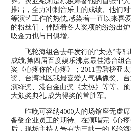
界。炎亚纶则是积极筹备他的首张个人E
推出，全力冲刺音乐上的成绩。他们对
等演艺工作的热忱,感染着一直以来喜
的粉丝们，伴随着各大奖项的纷纷出炉
吸金力也与日俱增。
飞轮海组合去年发行的“太热”专辑
成绩,第四届百度娱乐沸点最佳港台组
奖《心疼你的心疼》；2011雪碧榜亚
奖、台湾地区我最喜爱人气偶像奖、台
演绎奖、港台金曲奖《太热》等等。预
大颁奖典礼,成为得奖的常胜军。
昨晚可容纳4000人的场馆座无虚席
备受企业员工的期待。在演唱完《心疼
后，现场主持人号召为三缺一的飞轮海