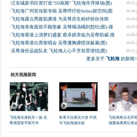
·
汪东城新书巨资打造"3D画廊" 飞轮海作序捧场(图)
10-12-
·
飞轮海广州宣传新专辑 吴尊呼吁给Selina留空间(图
10-10-
·
飞轮海露点秀腹肌袭港 为吴尊庆生粉碎拆伙传闻
10-10-
·
飞轮海美食面前不顾形象 吴尊喝汤喝到想吐(图)-搜
10-07-
·
飞轮海香港上演梦幻盛宴 蔡卓妍亲临为吴尊助威-搜
10-06-
·
飞轮海香港出席签唱会 吴尊遭胸袭慌张躲避(图)
10-01-
·
吴尊身价远超队友 飞轮海人心不齐前景堪忧(图)
09-11-
更多关于
飞轮海
的新闻>
相关视频新闻
飞轮海化身机车一族 吴
朱孝天任观光大使 不惧
飞轮海将台北开唱
尊渴望牵手陈可辛
与飞轮海做比较
城重病离席记者