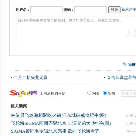
新用户注
用户名：
密码：
我来
二月二抬头龙见喜
直击归真堂养
上网从搜狗开始
网页
新闻
相关新闻
·
林依晨飞轮海相聚吃火锅 汪东城破戒食肥牛(图)
11-01-
·
飞轮海SIGMA两团齐聚北京 上演兄弟大"烤"验(图)
11-01-
·
SIGMA带同名专辑北京亮相 欲向飞轮海看齐
10-12-