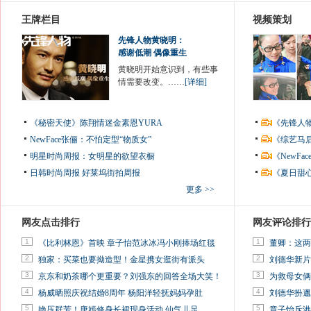
王牌栏目
视频策划
先锋人物黄晓明：
感谢低潮 偶像重生
黄晓明开始意识到，有些事
情需要改变。……
[详细]
《秘密天使》陈翔情迷金素恩YURA
《先锋人
NewFace张俪：不怕定型“物质女”
《综艺马
明星时尚周报：女明星的欲望衣橱
《NewF
日韩时尚周报
好莱坞街拍周报
《夏日甜
更多 >>
网友点击排行
网友评论排行
1
1
《比利林恩》首映 章子怡范冰冰冯小刚捧场红毯
董卿：这两
2
2
独家：买菜也要拗造型！金星携女逛街有派头
刘德华新片
3
3
京东和奶茶哪个更重要？刘强东的回答全场大笑！
为救母女俩
4
4
杨威晒照庆祝结婚8周年 杨阳洋轻抚妈妈孕肚
刘德华扮邋
5
5
艳压群芳！唐嫣修身长裙现身活动 仙气儿足
章子怡斥港