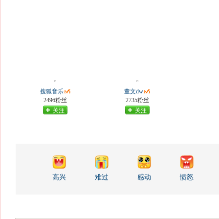
搜狐音乐
董文dw
2496粉丝
2735粉丝
关注
关注
高兴
难过
感动
愤怒