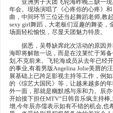
亚洲男子天团飞轮海昨晚三缺一现
年会。现场演唱了《心疼你的心疼》和
曲，中间环节三位还当起舞蹈老师,教
sexy girl舞蹈，大老板们逗趣的舞姿
场面轻松愉悦，尽显天团魅力特质。
据悉，吴尊缺席此次活动的原因并
海即将解散一说，而是在汶莱忙于筹备
划,不克前来。飞轮海成员从去年已经
的事业,有着男版Angelina Jolie美
展基础上已跨足影视主持等工作，例如
的《综艺大国民》等，让越来越多的年
外一面，那就是幽默感与亲和力。辰亦儒从
开始接下担任MTV”日韩音乐疯主持棒
增,今年辰亦儒表示如有不错的机会,也